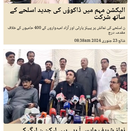
الیکشن مہم میں ڈاکوؤں کی جدید اسلحے کے
ساتھ شرکت
ن اسلحے کی نمائش پر پیپلز پارٹی اور آزاد امیدواروں کے 400 حامیوں کے خلاف
مقدمہ درج
شائع
23 جنوری 2024
08:38am
نواز شریف واپس آ رہے ہیں لیکن ن لیگ کے