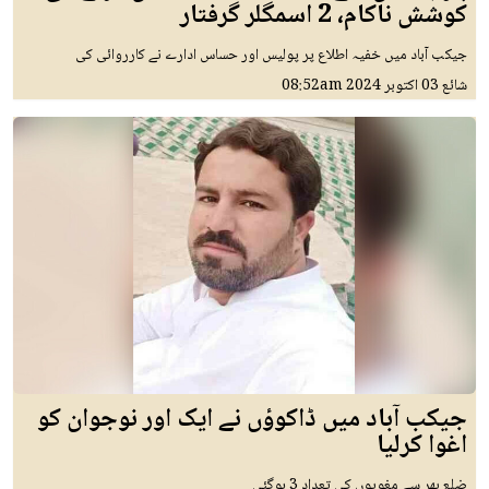
کوشش ناکام، 2 اسمگلر گرفتار
جیکب آباد میں خفیہ اطلاع پر پولیس اور حساس ادارے نے کارروائی کی
شائع
03 اکتوبر 2024
08:52am
جیکب آباد میں ڈاکوؤں نے ایک اور نوجوان کو
اغوا کرلیا
ضلع بھر سے مغویوں کی تعداد 3 ہوگئی