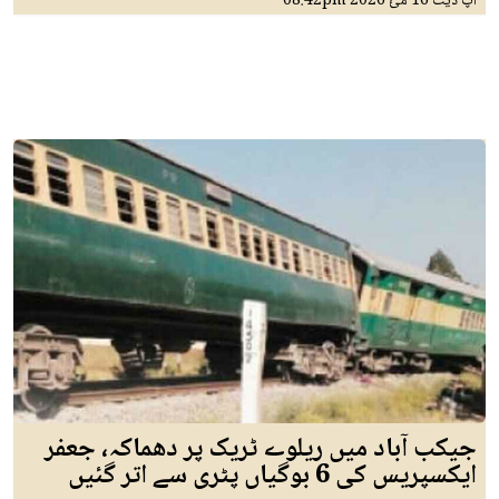
اپ ڈیٹ
16 مئ 2026
08:42pm
جیکب آباد میں ریلوے ٹریک پر دھماکہ، جعفر
ایکسپریس کی 6 بوگیاں پٹری سے اتر گئیں