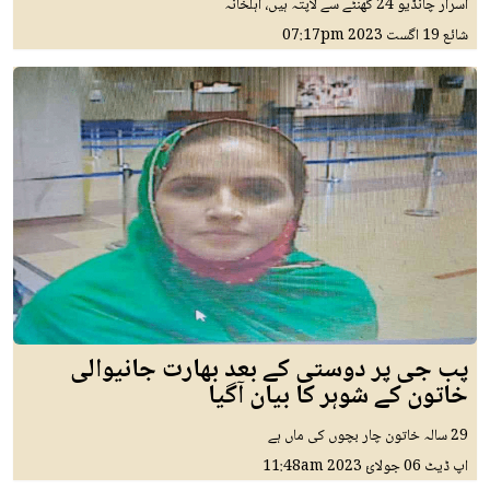
اسرار چانڈیو 24 گھنٹے سے لاپتہ ہیں، اہلخانہ
شائع
19 اگست 2023
07:17pm
پب جی پر دوستی کے بعد بھارت جانیوالی
خاتون کے شوہر کا بیان آگیا
29 سالہ خاتون چار بچوں کی ماں ہے
اپ ڈیٹ
06 جولائ 2023
11:48am