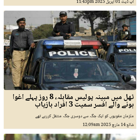
اپ ڈیٹ
01 اپريل 2025
11:43pm
ٹھل میں مبینہ پولیس مقابلہ، 8 روز پہلے اغوا
ہونے والے افسر سمیت 3 افراد بازیاب
ملزمان مغویوں کو ایک جگہ سے دوسری جگہ منتقل کررہے تھے
شائع
14 مارچ 2025
12:09am