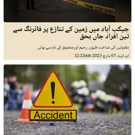
جیکب آباد میں زمین کے تنازع پر فائرنگ سے
تین افراد جاں بحق
مقتولین کی شناخت ظہور، رحیم اورمعشوق کے نام سے ہوئی
اپ ڈیٹ
07 مارچ 2025
12:23am