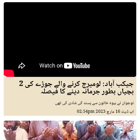
جیکب آباد: لومیرج کرنے والے جوڑے کی 2
بچیاں بطور جرمانہ دینے کا فیصلہ
نوجوان نے بیوہ خاتون سے پسند کی شادی کی تھی
اپ ڈیٹ
16 مارچ 2023
02:54pm