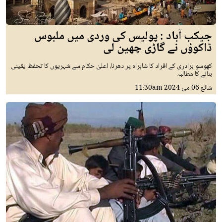
جیکب آباد : پولیس کی وردی میں ملبوس
ڈاکوؤں نے گاڑی چھین لی
کھوسو برادری کے افراد کا شاہراہ پر دھرنا، اعلیٰ حکام سے شہریوں کا تحفظ یقینی
بنانے کا مطالبہ
شائع
06 مئ 2024
11:30am