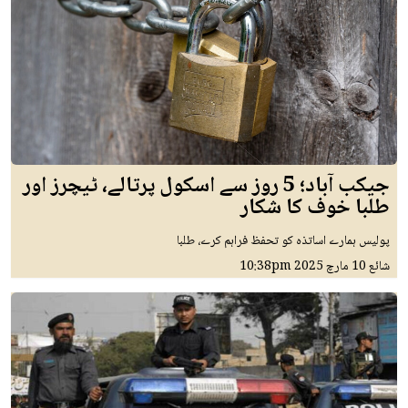
جیکب آباد؛ 5 روز سے اسکول پرتالے، ٹیچرز اور
طلبا خوف کا شکار
پولیس ہمارے اساتذہ کو تحفظ فراہم کرے، طلبا
شائع
10 مارچ 2025
10:38pm