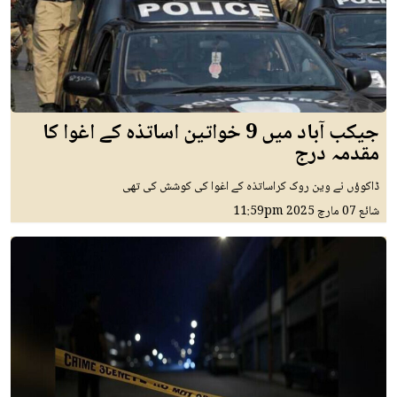
جیکب آباد میں 9 خواتین اساتذہ کے اغوا کا
مقدمہ درج
ڈاکوؤں نے وین روک کراساتذہ کے اغوا کی کوشش کی تھی
شائع
07 مارچ 2025
11:59pm