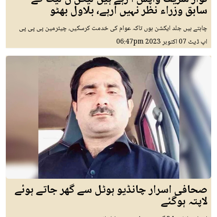
سابق وزراء نظر نہیں آرہے، بلاول بھٹو
چاہتے ہیں جلد ایکشن ہوں تاکہ عوام کی خدمت کرسکیں، چیئرمین پی پی پی
اپ ڈیٹ
07 اکتوبر 2023
06:47pm
صحافی اسرار چانڈیو ہوٹل سے گھر جاتے ہوئے
لاپتہ ہوگئے