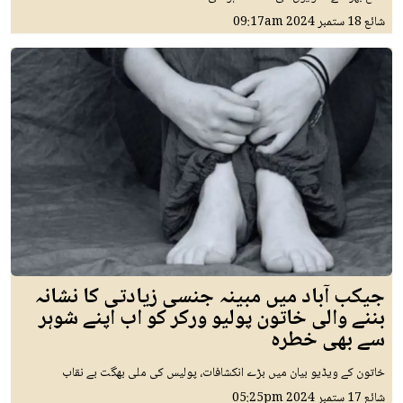
شائع
18 ستمبر 2024
09:17am
جیکب آباد میں مبینہ جنسی زیادتی کا نشانہ
بننے والی خاتون پولیو ورکر کو اب اپنے شوہر
سے بھی خطرہ
خاتون کے ویڈیو بیان میں بڑے انکشافات، پولیس کی ملی بھگت بے نقاب
شائع
17 ستمبر 2024
05:25pm