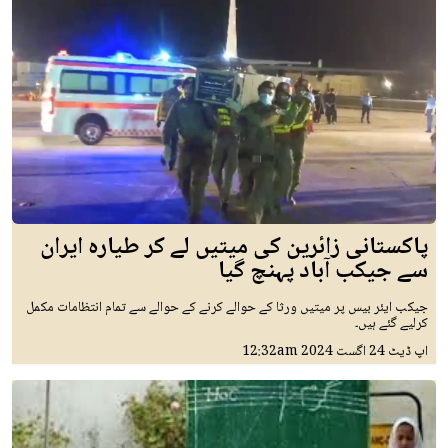
پاکستانی زائرین کی میتیں لے کر طیارہ ایران
سے جیکب آباد پہنچ گیا
جیکب ایئر بیس پر میتیں ورثا کے حوالے کرنے کے حوالے سے تمام انتظامات مکمل
کرلیے گئے ہیں۔
اپ ڈیٹ
24 اگست 2024
12:32am