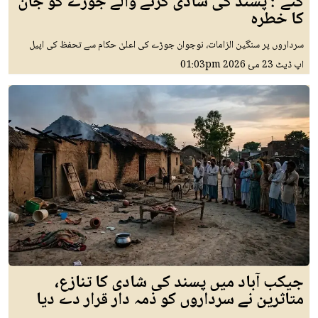
گئے': پسند کی شادی کرنے والے جوڑے کو جان
کا خطرہ
سرداروں پر سنگین الزامات، نوجوان جوڑے کی اعلیٰ حکام سے تحفظ کی اپیل
اپ ڈیٹ
23 مئ 2026
01:03pm
جیکب آباد میں پسند کی شادی کا تنازع،
متاثرین نے سرداروں کو ذمہ دار قرار دے دیا