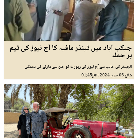
جیکب آباد میں ٹینڈر مافیہ کا آج نیوز کی ٹیم
پر حملہ
انجینئر کی جانب سے آج نیوز کے رپورٹ کو جان سے مارنے کی دھمکی
شائع
06 جون 2024
01:45pm