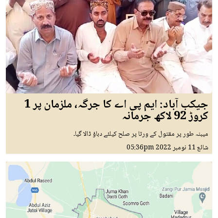
جیکب آباد: ایم پی اے کا جرگہ، ملزمان پر 1
کروڑ 92 لاکھ جرمانہ
میبنہ طور پر مقتول کے ورثا پر صلح کیلئے دباؤ ڈالا گیا۔
شائع
11 نومبر 2022
05:36pm