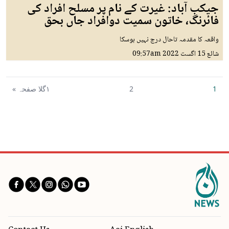
جیکب آباد: غیرت کے نام پر مسلح افراد کی
فائرنگ، خاتون سمیت دوافراد جاں بحق
واقعہ کا مقدمہ تاحال درج نہیں ہوسکا
شائع
15 اگست 2022
09:57am
1
2
١گلا صفحہ »