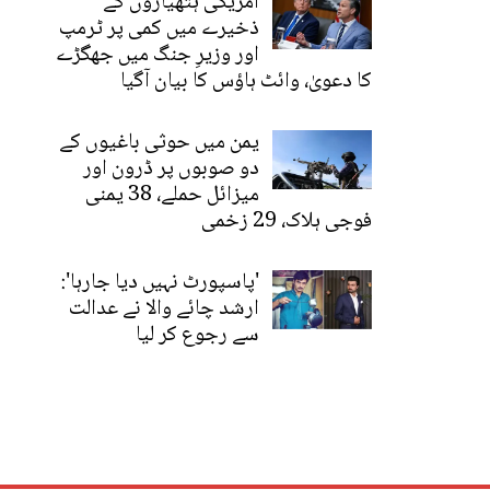
امریکی ہتھیاروں کے
ذخیرے میں کمی پر ٹرمپ
اور وزیرِ جنگ میں جھگڑے
کا دعویٰ، وائٹ ہاؤس کا بیان آگیا
یمن میں حوثی باغیوں کے
دو صوبوں پر ڈرون اور
میزائل حملے، 38 یمنی
فوجی ہلاک، 29 زخمی
'پاسپورٹ نہیں دیا جارہا':
ارشد چائے والا نے عدالت
سے رجوع کر لیا