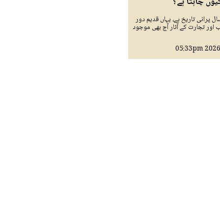
وں چاہتا ہے؟
ل پرانی تاریخ ہے، یہاں قدیم دور
 اور تجارت کے آثار آج بھی موجود
05:33pm