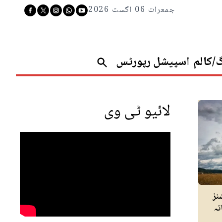
جمعرات 06 اگست 2026
گ/کالم
اسپیشل رپورٹس
لائیو ٹی وی
نز
تہ