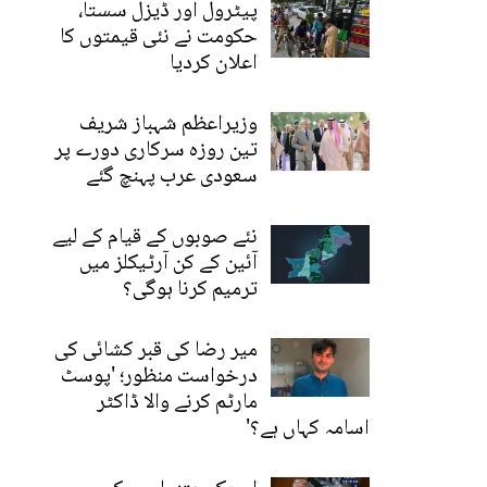
پیٹرول اور ڈیزل سستا،
حکومت نے نئی قیمتوں کا
اعلان کردیا
وزیراعظم شہباز شریف
تین روزہ سرکاری دورے پر
سعودی عرب پہنچ گئے
نئے صوبوں کے قیام کے لیے
آئین کے کن آرٹیکلز میں
ترمیم کرنا ہوگی؟
میر رضا کی قبر کشائی کی
درخواست منظور؛ 'پوسٹ
مارٹم کرنے والا ڈاکٹر
اسامہ کہاں ہے؟'