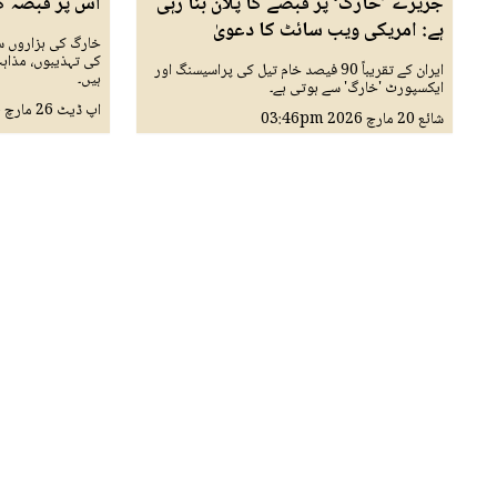
جزیرے ’خارگ‘ پر قبضے کا پلان بنا رہی
اس پر قبضہ کی
ہے: امریکی ویب سائٹ کا دعویٰ
خارگ کی ہزاروں سا
کی تہذیبوں، مذاہب
ایران کے تقریباً 90 فیصد خام تیل کی پراسیسنگ اور
ہیں۔
ایکسپورٹ 'خارگ' سے ہوتی ہے۔
اپ ڈیٹ
26 مارچ 2026
شائع
20 مارچ 2026
03:46pm