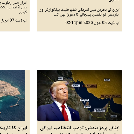
ایران میں ریلوے پ
میں 2 ایرانی 
ایران نے بحرین میں امریکی ففتھ فلیٹ ہیڈکوارٹر اور
کردی
ایئربیس کو نقصان پہنچانے کا دعویٰ بھی کیا۔
اپ ڈیٹ
07 اپريل 2026
اپ ڈیٹ
03 جون 2026
02:14pm
آبنائے ہرمز بندش: ٹرمپ انتظامیہ ایرانی
ایران کا تاری