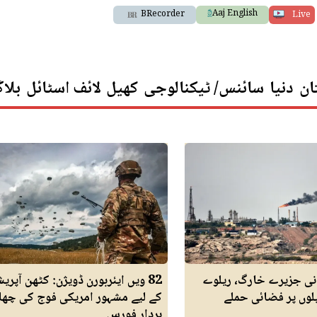
Aaj English
BRecorder
Live
ان
دنیا
سائنس/ ٹیکنالوجی
کھیل
لائف اسٹائل
بلا
انی جزیرے خارگ، ریلوے
82 ویں ایئربورن ڈویژن: کٹھن آپریش
لوں پر فضائی حملے
کے لیے مشہور امریکی فوج کی چھا
بردار فورس