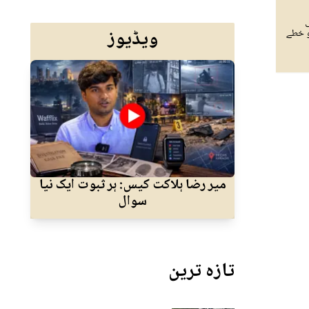
ی
ویڈیوز
و خطے
میر رضا ہلاکت کیس: ہر ثبوت ایک نیا
ا
سوال
جسم
تازہ ترین