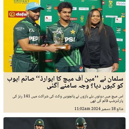
سلمان نے ’’مین آف میچ کا ایوارڈ‘‘ صائم ایوب
کو کیوں دیا؟ وجہ سامنے آگئی
اس میچ میں دونوں بلے بازوں نے پانچویں وکٹ کی شراکت میں 141 رنز کی
پارٹنرشپ قائم کی تھی
شائع
18 دسمبر 2024
11:02am