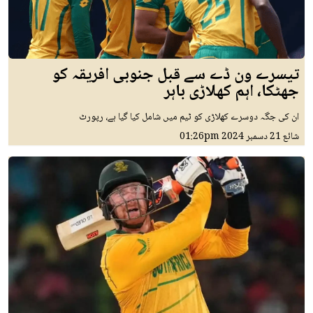
تیسرے ون ڈے سے قبل جنوبی افریقہ کو
جھٹکا، اہم کھلاڑی باہر
ان کی جگہ دوسرے کھلاڑی کو ٹیم میں شامل کیا گیا ہے، رپورٹ
شائع
21 دسمبر 2024
01:26pm