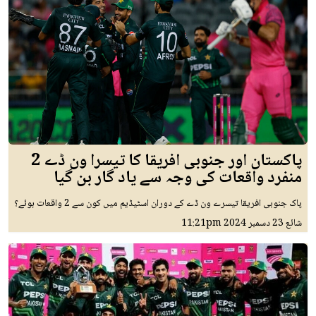
پاکستان اور جنوبی افریقا کا تیسرا ون ڈے 2
منفرد واقعات کی وجہ سے یاد گار بن گیا
پاک جنوبی افریقا تیسرے ون ڈے کے دوران اسٹیڈیم میں کون سے 2 واقعات ہوئے؟
شائع
23 دسمبر 2024
11:21pm