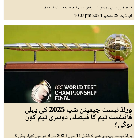
ٹیمبا باووما نے پریس کانفرنس میں دلچسپ جواب دے دیا
اپ ڈیٹ
29 دسمبر 2024
10:33pm
ورلڈ ٹیسٹ چیمپئن شپ 2025 کی پہلی
فائنلسٹ ٹیم کا فیصلہ، دوسری ٹیم کون
ہوگی؟
ورلڈ ٹیسٹ چیمپئن شپ کا فائنل 11 جون 2025 سے لارڈز میں کھیلا جائے گا