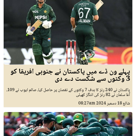
پہلے ون ڈے میں پاکستان نے جنوبی افریقا کو
3 وکٹوں سے شکست دے دی
پاکستان نے 240 رنز کا ہدف 7 وکٹوں کے نقصان پر حاصل کیا، صائم ایوب نے 109،
آغا سلمان نے 82 رنز کی اننگز کھیلی
شائع
18 دسمبر 2024
08:27am