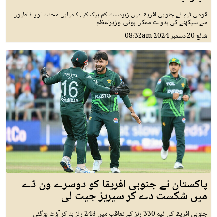
قومی ٹیم نے جنوبی افریقا میں زبردست کم بیک کیا، کامیابی محنت اور غلطیوں
سے سیکھنے کی بدولت ممکن ہوئی، وزیراعظم
شائع
20 دسمبر 2024
08:32am
پاکستان نے جنوبی افریقا کو دوسرے ون ڈے
میں شکست دے کر سیریز جیت لی
جنوبی افریقا کی ٹیم 330 رنز کے تعاقب میں 248 رنز بنا کر آؤٹ ہوگئی