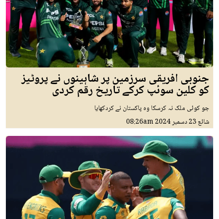
جنوبی افریقی سرزمین پر شاہینوں نے پروٹیز
کو کلین سوئپ کرکے تاریخ رقم کردی
جو کوئی ملک نہ کرسکا وہ پاکستان نے کردکھایا
شائع
23 دسمبر 2024
08:26am