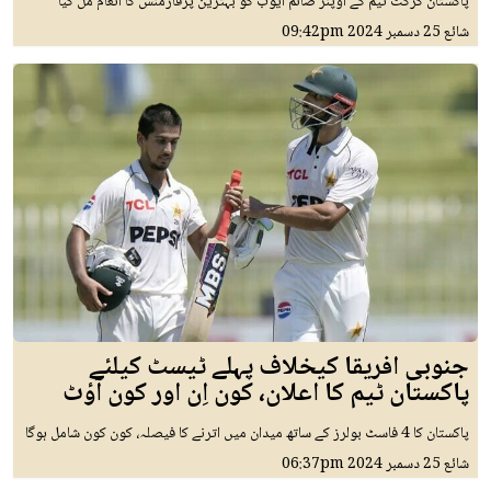
پاکستان کرکٹ ٹیم کے اوپنر صائم ایوب کو بہترین پرفارمنس کا انعام مل گیا
شائع
25 دسمبر 2024
09:42pm
جنوبی افریقا کیخلاف پہلے ٹیسٹ کیلئے
پاکستان ٹیم کا اعلان، کون اِن اور کون آؤٹ
پاکستان کا 4 فاسٹ بولرز کے ساتھ میدان میں اترنے کا فیصلہ، کون کون شامل ہوگا
شائع
25 دسمبر 2024
06:37pm