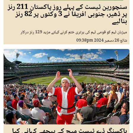
سنچورین ٹیسٹ کے پہلے روز پاکستان 211 رنز
پر ڈھیر، جنوبی افریقا نے 3 وکٹوں پر 82 رنز
بنالیے
میزبان ٹیم کو قومی ٹیم کی برتری ختم کرنے کیلئے مزید 129 رنز درکار
شائع
26 دسمبر 2024
09:38pm
باکسنگ ڈے ٹیسٹ میچ کے پیچھے کہانی کیا