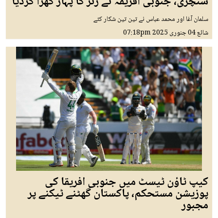
سنچری، جنوبی افریقہ نے رنز کا پہاڑ کھڑا کردیا
سلمان آغا اور محمد عباس نے تین تین شکار کئے
شائع
04 جنوری 2025
07:18pm
کیپ ٹاؤن ٹیسٹ میں جنوبی افریقا کی
پوزیشن مستحکم، پاکستان گھٹنے ٹیکنے پر
مجبور