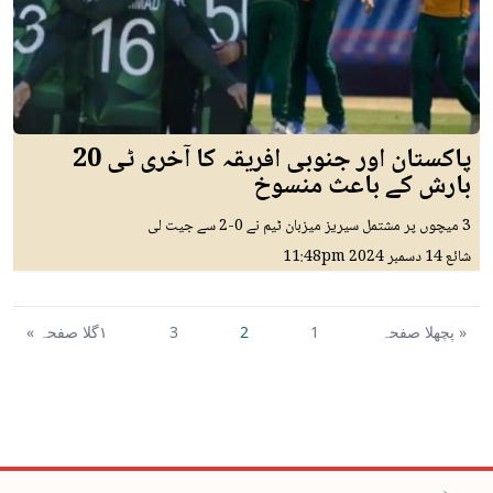
پاکستان اور جنوبی افریقہ کا آخری ٹی 20
بارش کے باعث منسوخ
3 میچوں پر مشتمل سیریز میزبان ٹیم نے 0-2 سے جیت لی
شائع
14 دسمبر 2024
11:48pm
« پچھلا صفحہ
1
2
3
١گلا صفحہ »