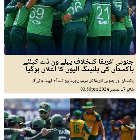
جنوبی افریقا کیخلاف پہلے ون ڈے کیلئے
پاکستان کی پلئینگ الیون کا اعلان ہوگیا
پاکستان اور جنوبی افریقا کے درمیان پہلا ون ڈے آج کھیلا جائے گا
شائع
17 دسمبر 2024
03:56pm