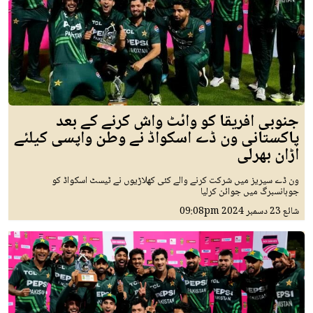
جنوبی افریقا کو وائٹ واش کرنے کے بعد
پاکستانی ون ڈے اسکواڈ نے وطن واپسی کیلئے
اڑان بھرلی
ون ڈے سیریز میں شرکت کرنے والے کئی کھلاڑیوں نے ٹیسٹ اسکواڈ کو
جوہانسبرگ میں جوائن کرلیا
شائع
23 دسمبر 2024
09:08pm