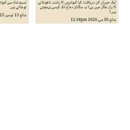
ایک حیران کن دریافت: کیا کبوتروں کا راستہ ڈھونڈنے
نسیم شاہ سے کبوت
کا راز جگر میں ہے؟ یہ سگنلز دماغ تک کیسے پہنچتے
ہوجاتے ہیں
ہیں؟
شائع
15 نومبر 2023
شائع
30 مئ 2026
12:18pm