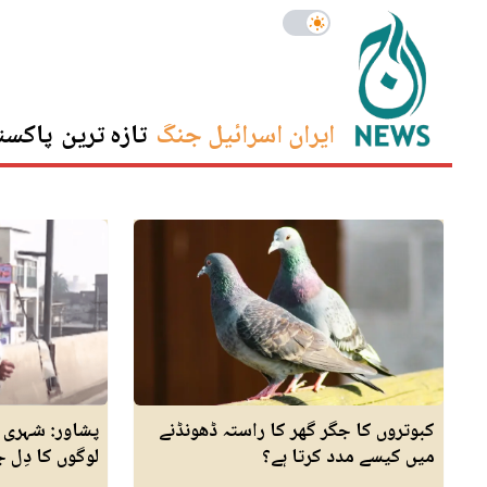
ایران اسرائیل جنگ
تازہ ترین
پاکست
کبوتروں کا جگر گھر کا راستہ ڈھونڈنے
پشاور: شہری 
میں کیسے مدد کرتا ہے؟
لوگوں کا دِل 