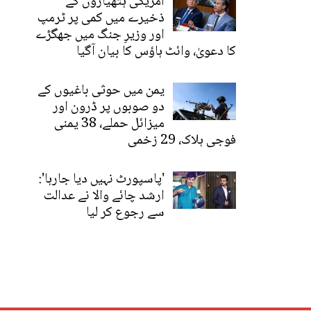
امریکی ہتھیاروں کے
ذخیرے میں کمی پر ٹرمپ
اور وزیرِ جنگ میں جھگڑے
کا دعویٰ، وائٹ ہاؤس کا بیان آگیا
یمن میں حوثی باغیوں کے
دو صوبوں پر ڈرون اور
میزائل حملے، 38 یمنی
فوجی ہلاک، 29 زخمی
'پاسپورٹ نہیں دیا جارہا':
ارشد چائے والا نے عدالت
سے رجوع کر لیا