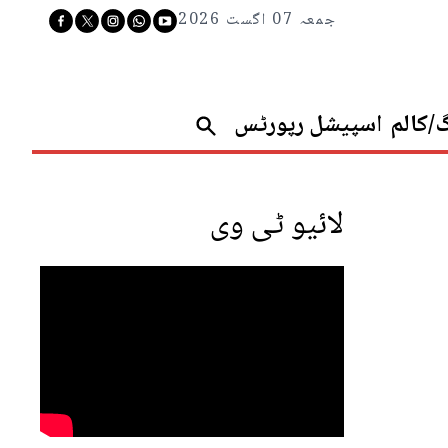
جمعہ 07 اگست 2026
گ/کالم
اسپیشل رپورٹس
لائیو ٹی وی