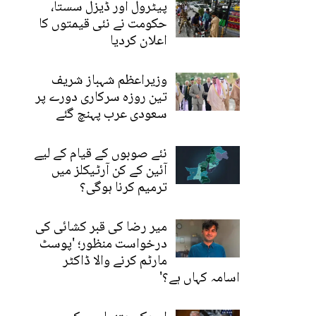
پیٹرول اور ڈیزل سستا،
حکومت نے نئی قیمتوں کا
اعلان کردیا
وزیراعظم شہباز شریف
تین روزہ سرکاری دورے پر
سعودی عرب پہنچ گئے
نئے صوبوں کے قیام کے لیے
آئین کے کن آرٹیکلز میں
ترمیم کرنا ہوگی؟
میر رضا کی قبر کشائی کی
درخواست منظور؛ 'پوسٹ
مارٹم کرنے والا ڈاکٹر
اسامہ کہاں ہے؟'