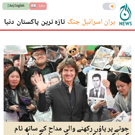
Aaj English
Live
ایران اسرائیل جنگ
تازہ ترین
پاکستان
دنیا
س
جوتے پر پاؤں رکھنے والی مداح کے ساتھ ٹام