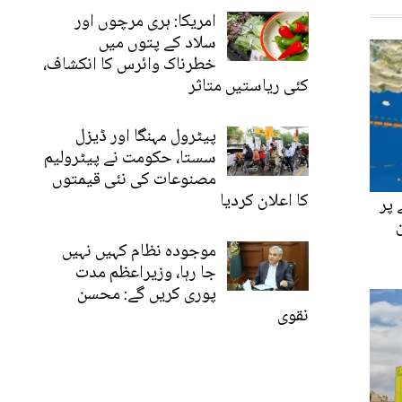
امریکا: ہری مرچوں اور
سلاد کے پتوں میں
خطرناک وائرس کا انکشاف،
کئی ریاستیں متاثر
پیٹرول مہنگا اور ڈیزل
سستا، حکومت نے پیٹرولیم
مصنوعات کی نئی قیمتوں
کا اعلان کردیا
 پر
ن
موجودہ نظام کہیں نہیں
جا رہا، وزیراعظم مدت
پوری کریں گے: محسن
نقوی