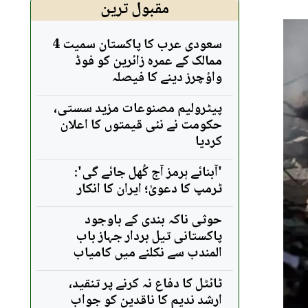
مقبول ترین
سعودی عرب کا پاکستان سمیت 4
ممالک کے عمرہ زائرین کو فوڈ
واؤچرز دینے کا فیصلہ
پیٹرولیم مصنوعات مزید سستی،
حکومت نے نئی قیمتوں کا اعلان
کردیا
'آبنائے ہرمز آج کُھل جائے گی':
ٹرمپ کا دعویٰ؛ ایران کا انکار
حوثی ناکہ بندی کے باوجود
پاکستانی تیل بردار جہاز باب
المندب سے نکلنے میں کامیاب
ٹائٹل کا دفاع نہ کرنے پر تنقید،
ارشد ندیم کا ناقدین کو جواب