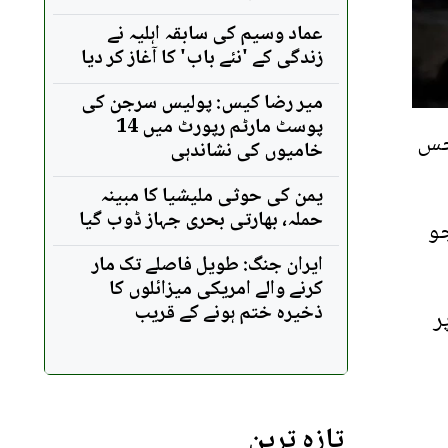
عماد وسیم کی سابقہ اہلیہ نے
زندگی کے 'نئے باب' کا آغاز کر دیا
میر رضا کیس: پولیس سرجن کی
پوسٹ مارٹم رپورٹ میں 14
 جس
خامیوں کی نشاندہی
یمن کی حوثی ملیشیا کا مبینہ
حملہ، بھارتی بحری جہاز ڈوب گیا
جو
ایران جنگ: طویل فاصلے تک مار
کرنے والے امریکی میزائلوں کا
ذخیرہ ختم ہونے کے قریب
پر
تازہ ترین