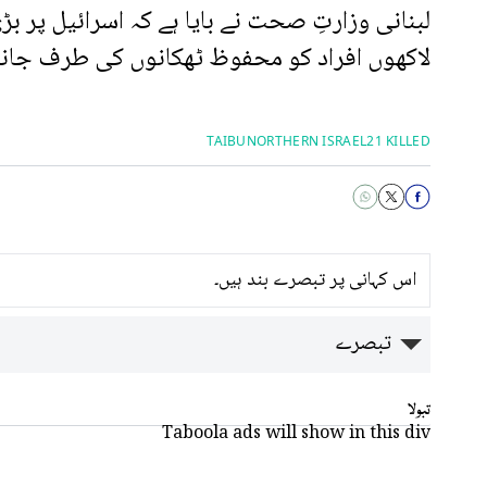
لبنانی وزارتِ صحت نے بایا ہے کہ اسرائیل پر 
لاکھوں افراد کو محفوظ ٹھکانوں کی طرف جانا پ
TAIBU
NORTHERN ISRAEL
21 KILLED
اس کہانی پر تبصرے بند ہیں۔
تبصرے
تبولا
Taboola ads will show in this div