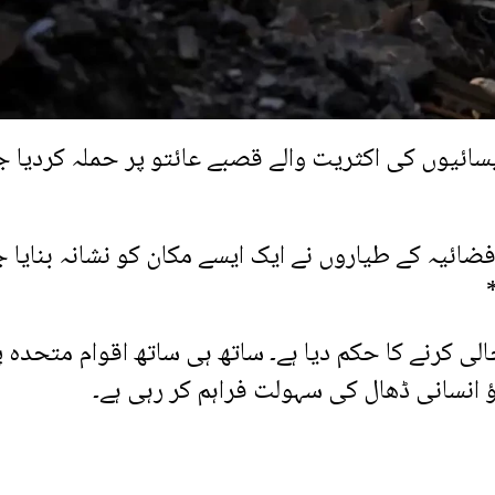
یسائیوں کی اکثریت والے قصبے عائتو پر حملہ کردیا
 فضائیہ کے طیاروں نے ایک ایسے مکان کو نشانہ بنایا 
بنان کے مزید 25 دیہات کو خالی کرنے کا حکم دیا ہے۔ ساتھ ہی ساتھ اقوام متحدہ 
وؤ انسانی ڈھال کی سہولت فراہم کر رہی ہے۔