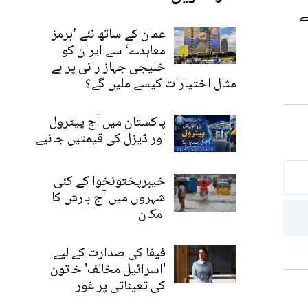
ے
عمان کے ساتھ نئے ’ہرمز
معاہدے‘ سے ایران کو
خلیجی جہاز رانی پر بے
مثال اختیارات کیسے ملیں گے؟
پاکستان میں آج پیٹرول
اور ڈیزل کی قیمتیں جانیے
خیبرپختونخوا کے کئی
شہروں میں آج بارش کا
امکان
فیفا کی صدارت کے لیے
'اسرائیل مخالف' خاتون
کی تعیناتی پر غور