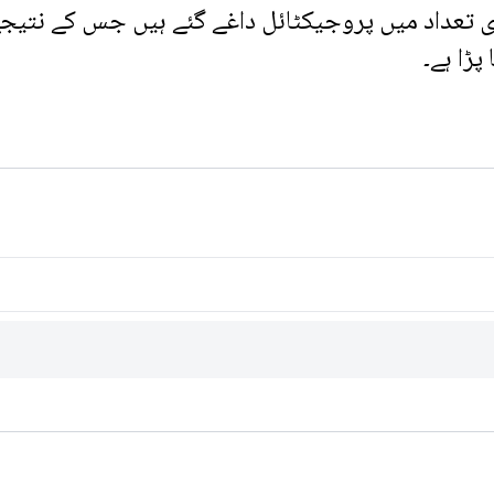
بڑی تعداد میں پروجیکٹائل داغے گئے ہیں جس کے نتیج
ڑا ہے۔