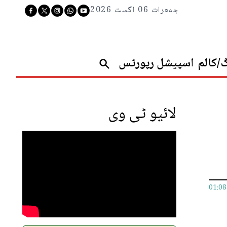
جمعرات 06 اگست 2026
گ/کالم
اسپیشل رپورٹس
لائیو ٹی وی
01:0