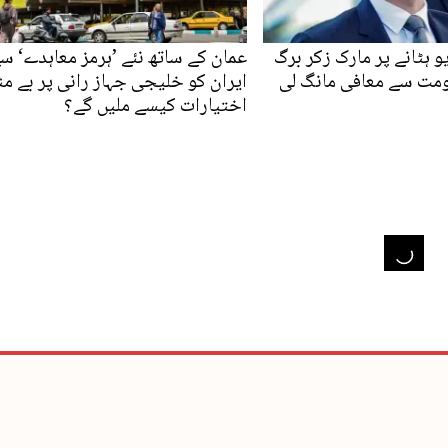
 ہٹانے پر مارک زکر برگ
عمان کے ساتھ نئے ’ہرمز معاہدے‘ س
ومت سے معافی مانگ لی
ایران کو خلیجی جہاز رانی پر بے مث
اختیارات کیسے ملیں گے؟