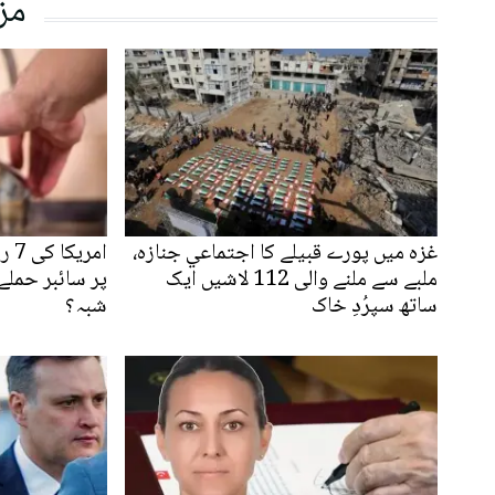
مز
غزہ میں پورے قبیلے کا اجتماعي جنازہ،
امر
ملبے سے ملنے والی 112 لاشیں ایک
پر سائبر حملے:
ساتھ سپرُدِ خاک
شبہ؟