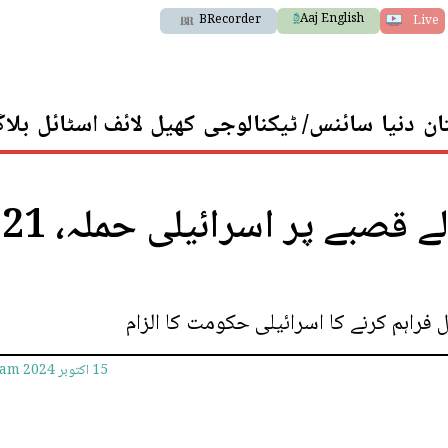
Aaj English
BRecorder
Live
ان
دنیا
سائنس/ ٹیکنالوجی
کھیل
لائف اسٹائل
بلا
لبنان کے عیسائی اکثریت والے قصبے پر اسرائیلی حملہ، 21
 فراہم کرنے کا اسرائیلی حکومت کا الزام
15 اکتوبر 2024
8am