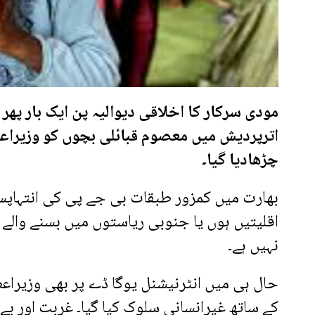
مودی سرکار کا اخلاقی دیوالیہ پن ایک بار پھر 
اترپردیش میں معصوم قبائلی بچوں کو وزیراع
چڑھادیا گیا۔
بھارت میں کمزور طبقات بی جے پی کی انتہاپس
اقلیتیں ہوں یا جنوبی ریاستوں میں بسنے والے
نہیں ہے۔
حال ہی میں انٹرنیشنل یوگا ڈے پر بھی وزیراع
کے ساتھ غیرانسانی سلوک کیا گیا۔ غربت اور ب