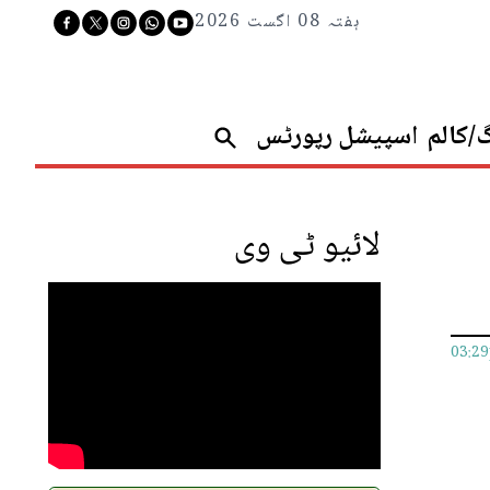
ہفتہ 08 اگست 2026
گ/کالم
اسپیشل رپورٹس
لائیو ٹی وی
03:2