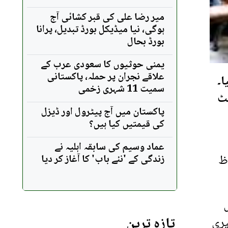
میر رضا علی کی قبر کشائی آج
ہوگی، نیا میڈیکل بورڈ تبدیل، پرانا
بورڈ بحال
یمنی حوثیوں کا سعودی عرب کے
علاقے نجران پر حملہ، پاکستانی
ا۔
سمیت 11 شہری زخمی
نٹ
پاکستان میں آج پیٹرول اور ڈیزل
کی قیمتیں کیا ہیں؟
عماد وسیم کی سابقہ اہلیہ نے
ظ
زندگی کے 'نئے باب' کا آغاز کر دیا
تازہ ترین
یری