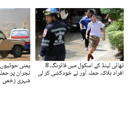
تھائی لینڈ کے اسکول میں فائرنگ، 8
یمنی حوثیوں 
افراد ہلاک، حملہ آور نے خودکشی کر لی
شہری زخمی