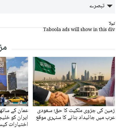
تبصرے
تبولا
Taboola ads will show in this div
مز
زمین کی جزوی ملکیت کا حق؛ سعودی
عمان کے ساتھ 
عرب میں جائیداد بنانے کا سنہری موقع
ایران کو خلیج
اختیارات کیس