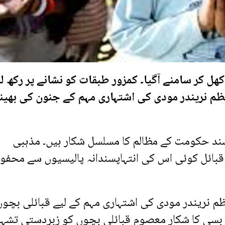
کھل کر سامنے آگیا۔ کمزور طبقات کو نشانے پر رکھ لی
ظم نریندر مودی کی اشتہاری مہم کے جنون کی بھی
ند حکومت کے مظالم کا مسلسل شکار ہیں۔ مذہبی
 قبائل کوئی اس کی انتہاپسندانہ پالیسیوں سے محفو
ظم نریندر مودی کی اشتہاری مہم کے لیے قبائلی بچوں
ے بسی کا شکار معصوم قبائلی بچوں کو زبردستی تشہ