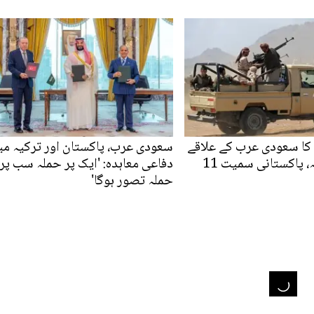
کا سعودی عرب کے علاقے
سعودی عرب، پاکستان اور ترکیہ می
نجران پر حملہ، پاکستانی سمیت 11
دفاعی معاہدہ: 'ایک پر حملہ سب پر
حملہ تصور ہوگا'