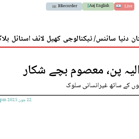
Aaj English
BRecorder
Live
ان
دنیا
سائنس/ ٹیکنالوجی
کھیل
لائف اسٹائل
بلا
لیہ پن، معصوم بچے شکار
چوں کے ساتھ غیرانسانی سلوک
22 جون 2025
9pm