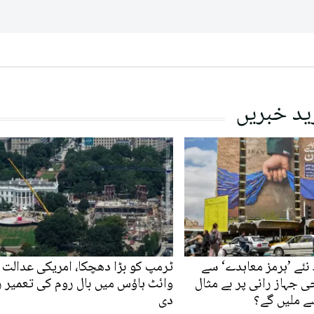
ید خبریں
نئے ’ہرمز معاہدے‘ سے
ٹرمپ کو بڑا دھچکا، امریکی عدالت 
ی جہاز رانی پر بے مثال
وائٹ ہاؤس میں بال روم کی تعمیر 
ے ملیں گے؟
دی