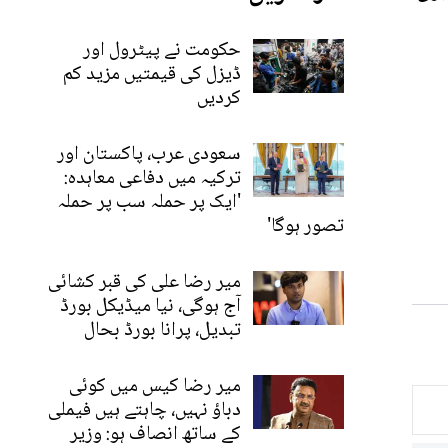
حکومت نے پیٹرول اور
ڈیزل کی قیمتیں مزید کم
کردیں
سعودی عرب، پاکستان اور
ترکیہ میں دفاعی معاہدہ:
'ایک پر حملہ سب پر حملہ
تصور ہوگا'
میر رضا علی کی قبر کشائی
آج ہوگی، نیا میڈیکل بورڈ
تبدیل، پرانا بورڈ بحال
میر رضا کیس میں کوئی
دباؤ نہیں، چاہتے ہیں فیملی
کے ساتھ انصاف ہو: وزیر