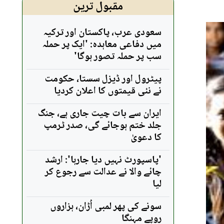
مقبول ترین
سعودی عرب، پاکستان اور ترکیہ
میں دفاعی معاہدہ: 'ایک پر حملہ
سب پر حملہ تصور ہوگا'
پیٹرول اور ڈیزل سستا، حکومت
نے نئی قیمتوں کا اعلان کردیا
ایران سے بات چیت جاری ہے، جنگ
جلد ختم ہوجائے گی، صدر ٹرمپ
کا دعویٰ
'پاسپورٹ نہیں دیا جارہا': ارشد
چائے والا نے عدالت سے رجوع کر
لیا
سونے کی پھر لمبی اُڑان، ہزاروں
روپے مہنگا