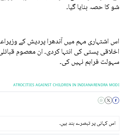
شو کا حصہ بنایا گیا۔
اس اشتہاری مہم میں آندھرا پردیش کے وزیراعلٰی 
اخلاقی پستی کی انتہا کردی۔ ان معصوم قبائلی
سہولت فراہم نہیں کی۔
ATROCITIES AGAINST CHILDREN IN INDIA
NARENDRA MODI
اس کہانی پر تبصرے بند ہیں۔