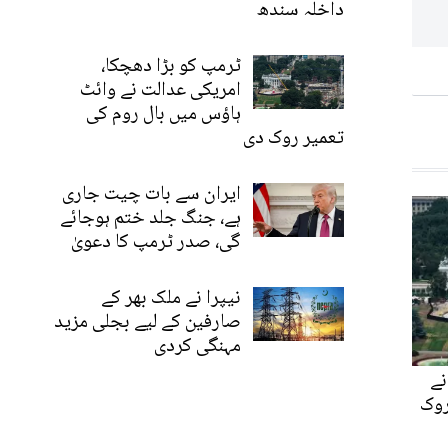
داخلہ سندھ
ٹرمپ کو بڑا دھچکا،
امریکی عدالت نے وائٹ
ہاؤس میں بال روم کی
تعمیر روک دی
ایران سے بات چیت جاری
ہے، جنگ جلد ختم ہوجائے
گی، صدر ٹرمپ کا دعویٰ
نیپرا نے ملک بھر کے
صارفین کے لیے بجلی مزید
مہنگی کردی
نے
روک