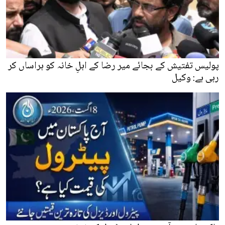
پولیس تفتیش کے بجائے میر رضا کے اہلِ خانہ کو ہراساں کر
رہی ہے: وکیل