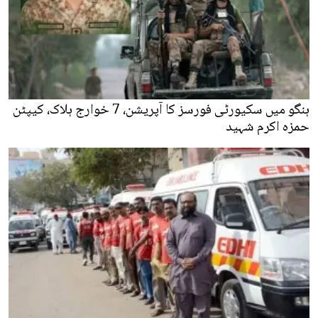
ہنگو میں سکیورٹی فورسز کا آپریشن، 7 خوارج ہلاک، کیپٹن
حمزہ اکرم شہید