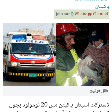
پاکستان
Join our
Whatsapp Channel
فائل فوٹیج
ڈسٹرکٹ اسپتال پاکپتن میں 20 نومولود بچوں