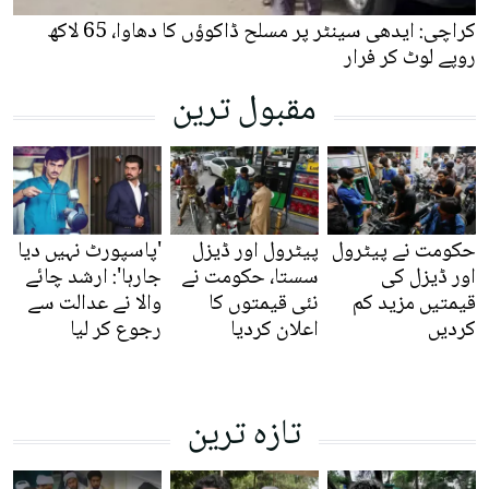
کراچی: ایدھی سینٹر پر مسلح ڈاکوؤں کا دھاوا، 65 لاکھ
روپے لوٹ کر فرار
مقبول ترین
حکومت نے پیٹرول
پیٹرول اور ڈیزل
'پاسپورٹ نہیں دیا
اور ڈیزل کی
سستا، حکومت نے
جارہا': ارشد چائے
قیمتیں مزید کم
نئی قیمتوں کا
والا نے عدالت سے
کردیں
اعلان کردیا
رجوع کر لیا
تازہ ترین