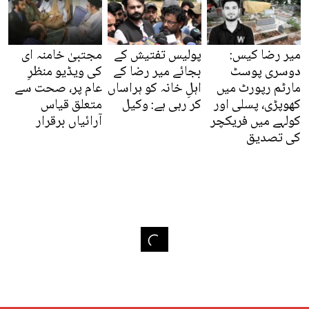
میر رضا کیس:
پولیس تفتیش کے
مجتبیٰ خامنہ ای
دوسری پوسٹ
بجائے میر رضا کے
کی ویڈیو منظرِ
مارٹم رپورٹ میں
اہلِ خانہ کو ہراساں
عام پر، صحت سے
کھوپڑی، پسلی اور
کر رہی ہے: وکیل
متعلق قیاس
کولہے میں فریکچر
آرائیاں برقرار
کی تصدیق