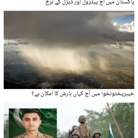
پاکستان میں آج پیٹرول اور ڈیزل کے نرخ
خیبرپختونخوا میں آج کہاں بارش کا امکان ہے؟