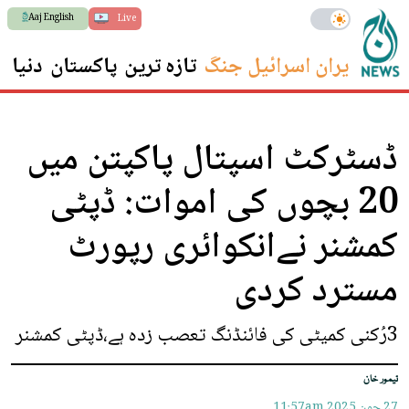
Aaj English
Live
ایران اسرائیل جنگ
تازہ ترین
پاکستان
دنیا
س
ڈسٹرکٹ اسپتال پاکپتن میں
20 بچوں کی اموات: ڈپٹی
کمشنر نےانکوائری رپورٹ
مسترد کردی
3رُکنی کمیٹی کی فائنڈنگ تعصب زدہ ہے،ڈپٹی کمشنر
تیمور خان
27 جون 2025
11:57am