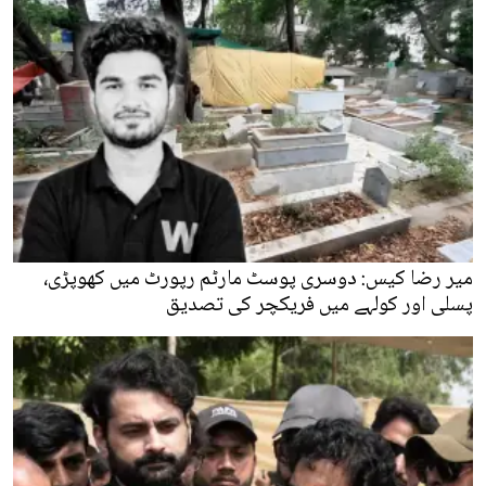
میر رضا کیس: دوسری پوسٹ مارٹم رپورٹ میں کھوپڑی،
پسلی اور کولہے میں فریکچر کی تصدیق