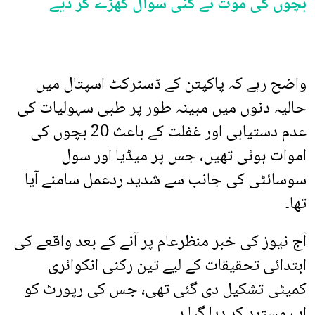
بچوں کی موت نے کئی سوال کھڑے کر دیے
واضح رہے کہ پاکپتن کے ڈسٹرکٹ اسپتال میں
حالیہ دنوں میں مبینہ طور پر طبی سہولیات کی
عدم دستیابی اور غفلت کے باعث 20 بچوں کی
اموات ہوئی تھیں، جس پر میڈیا اور سول
سوسائٹی کی جانب سے شدید ردعمل سامنے آیا
تھا۔
آج نیوز کی خبر منظرعام پر آنے کے بعد واقعے کی
ابتدائی تحقیقات کے لیے تین رکنی انکوائری
کمیٹی تشکیل دی گئی تھی، جس کی رپورٹ کو
اب مسترد کر دیا گیا ہے۔