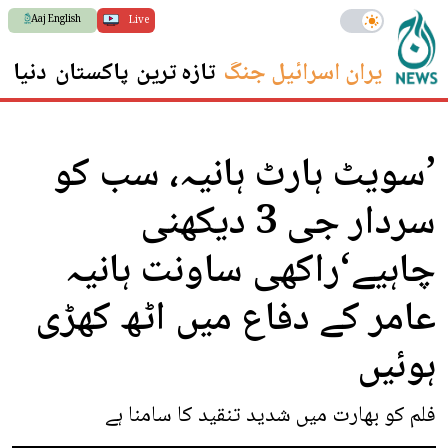
Aaj English
Live
ایران اسرائیل جنگ
تازہ ترین
پاکستان
دنیا
س
’سویٹ ہارٹ ہانیہ، سب کو
سردار جی 3 دیکھنی
چاہیے‘راکھی ساونت ہانیہ
عامر کے دفاع میں اٹھ کھڑی
ہوئیں
فلم کو بھارت میں شدید تنقید کا سامنا ہے