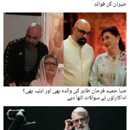
حیران کن فوائد
صبا حمید فرحان طاہر کی والدہ بھی اور اہلیہ بھی؟
اداکاراؤں نے سوالات اٹھا دیے