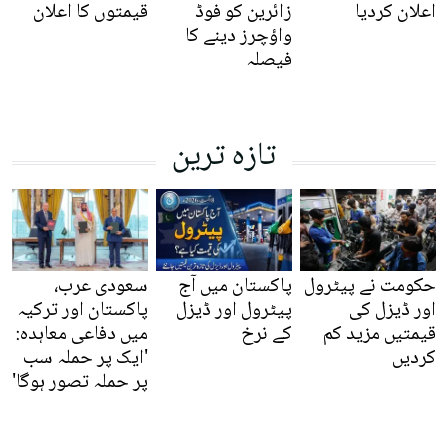
اعلان کردیا
زائرین کو فوڈ
قیمتوں کا اعلان
واؤچرز دینے کا
فیصلہ
تازہ ترین
حکومت نے پیٹرول
پاکستان میں آج
سعودی عرب،
اور ڈیزل کی
پیٹرول اور ڈیزل
پاکستان اور ترکیہ
قیمتیں مزید کم
کے نرخ
میں دفاعی معاہدہ:
کردیں
'ایک پر حملہ سب
پر حملہ تصور ہوگا'