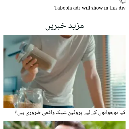
تبولا
Taboola ads will show in this div
مزید خبریں
کیا نوجوانوں کے لیے پروٹین شیک واقعی ضروری ہیں؟