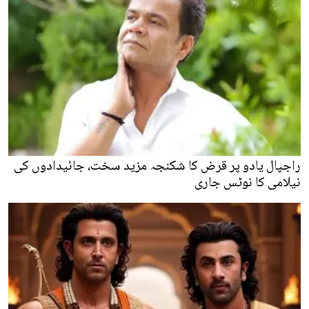
راجپال یادو پر قرض کا شکنجہ مزید سخت، جائیدادوں کی
نیلامی کا نوٹس جاری