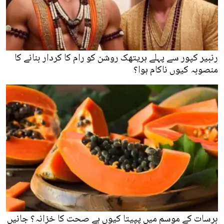
رنبیر کپور سے پہلے ہریتھک روشن کو رام کا کردار بنانے کا
منصوبہ کیوں ناکام ہوا؟
برسات کے موسم میں پپیتا کیوں ہے صحت کا خزانہ؟ جانیں