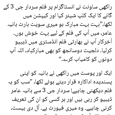
راکھی ساونت نے انسٹاگرام پر فلم سردار جی 3 کے
گانے کا ایک کلپ شیئر کیا اور کیپشن میں
لکھا،”بہت بہت مبارک ہو میری سویٹ ہارٹ ہانیہ
عامر، میں آپ کی فلم کے لیے بہت خوش ہوں۔
آخرکار آپ نے بھارتی فلم انڈسٹری میں ڈیبیو
کرلیا۔ دلجیت دوسانجھ کو بھی مبارکباد، اللہ آپ
دونوں کو کامیاب کرے۔“
ایک اور پوسٹ میں راکھی نے ہانیہ کو اپنی
پسندیدہ اداکارہ قرار دیتے ہوئے لکھا، ”سب کو یہ
فلم دیکھنی چاہیے! سردار جی 3 سے ہانیہ عامر
ڈیبیو کر رہی ہیں اور ہر کسی کو ان کی تعریف
کرنی چاہیے۔ وہ میری فیورٹ ہے۔ آل دی بیسٹ،