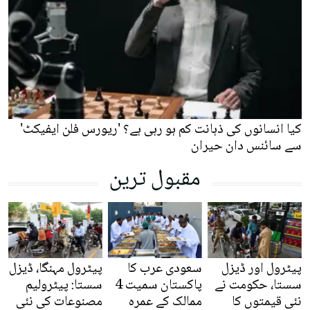
کیا انسانوں کی ذہانت کم ہو رہی ہے؟ 'ریورس فلن ایفیکٹ'
سے سائنس دان حیران
مقبول ترین
پیٹرول اور ڈیزل
سعودی عرب کا
پیٹرول مہنگا، ڈیزل
سستا، حکومت نے
پاکستان سمیت 4
سستا: پیٹرولیم
نئی قیمتوں کا
ممالک کے عمرہ
مصنوعات کی نئی