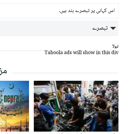
اس کہانی پر تبصرے بند ہیں۔
تبصرے
تبولا
Taboola ads will show in this div
مز