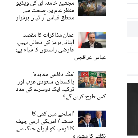
مجتبیٰ خامنہ ای کی ویڈیو
منظرِ عام پر، صحت سے
متعلق قیاس آرائیاں برقرار
عمان مذاکرات کا مقصد
آبنائے ہرمز کی بحالی نہیں،
عارضی راستوں کا قیام ہے:
عباس عراقچی
'مکّہ دفاعی معاہدہ':
پاکستان، سعودی عرب اور
ترکیہ ایک دوسرے کی مدد
کس طرح کریں گے؟
'اسلحے میں کمی کا
خدشہ'؛ امریکی آرمی چیف
کا ٹرمپ کو ایران جنگ سے
نکلنے کا مشورہ