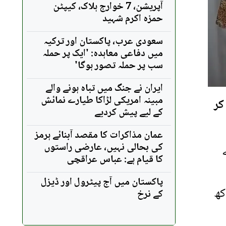
آپریشن، 7 خوارج ہلاک، کیپٹن
حمزہ اکرم شہید
سعودی عرب، پاکستان اور ترکیہ
میں دفاعی معاہدہ: 'ایک پر حملہ
سب پر حملہ تصور ہوگا'
ایران نے جنگ میں تباہ ہونے والے
مبینہ امریکی لڑاکا طیارے نمائش
کر
کے لیے پیش کردیے
عمان مذاکرات کا مقصد آبنائے ہرمز
کی بحالی نہیں، عارضی راستوں
کا قیام ہے: عباس عراقچی
پاکستان میں آج پیٹرول اور ڈیزل
 روپے کی کمی ہوئی ہے، جس کے بعد 10 گرام سونا 4 لاکھ
کے نرخ