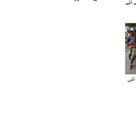
 نئے
نئی