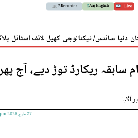
Aaj English
BRecorder
Live
ان
دنیا
سائنس/ ٹیکنالوجی
کھیل
لائف اسٹائل
بلا
سابقہ ریکارڈ توڑ دیے، آج پھر
27 مارچ 2026
8pm