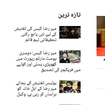
تازہ ترین
میر رضا کیس کی تفتیش
کے لیے نئی پانچ رکنی
تحقیقاتی ٹیم قائم
میر رضا کیس: دوسری
پوسٹ مارٹم رپورٹ میں
کھوپڑی، پسلی اور کولہے
میں فریکچر کی تصدیق
پولیس تفتیش کے بجائے
میر رضا کے اہلِ خانہ کو
ہراساں کر رہی ہے: وکیل