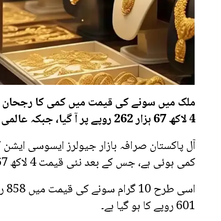
ملک میں سونے کی قیمت میں کمی کا رجحان برقر
4 لاکھ 67 ہزار 262 روپے پر آ گیا، جبکہ عالمی مارکیٹ میں بھی قیمتوں میں کمی دیکھی گئی ہے۔
آل پاکستان صرافہ بازار جیولرز ایسوسی ایشن 
کمی ہوئی ہے، جس کے بعد نئی قیمت 4 لاکھ 67 ہزار 262 روپے ہو گئی ہے۔
601 روپے کا ہو گیا ہے۔