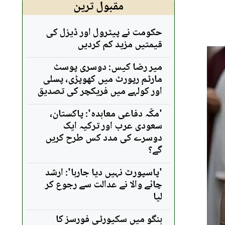
مقبول ترین
حکومت نے پیٹرول اور ڈیزل کی
قیمتیں مزید کم کردیں
میر رضا کیس: دوسری پوسٹ
مارٹم رپورٹ میں کھوپڑی، پسلی
اور کولہے میں فریکچر کی تصدیق
'مکّہ دفاعی معاہدہ': پاکستان،
سعودی عرب اور ترکیہ ایک
دوسرے کی مدد کس طرح کریں
گے؟
'پاسپورٹ نہیں دیا جارہا': ارشد
چائے والا نے عدالت سے رجوع کر
لیا
ہنگو میں سکیورٹی فورسز کا