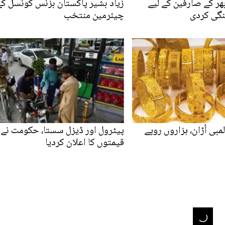
بھر کے صارفین کے لیے
زیاد بشیر پاکستان بزنس کونسل کے
نگی کردی
چیئرمین منتخب
بی اُڑان، ہزاروں روپے
پیٹرول اور ڈیزل سستا، حکومت نے 
قیمتوں کا اعلان کردیا