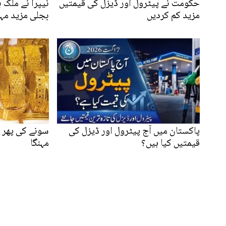
حکومت نے پیٹرول اور ڈیزل کی قیمتیں
نیپرا نے ملک 
مزید کم کردیں
بجلی مزید مہ
پاکستان میں آج پیٹرول اور ڈیزل کی
سونے کی پھر لم
قیمتیں کیا ہیں؟
مہنگا