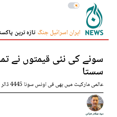
ایران اسرائیل جنگ
تازہ ترین
پاکست
سونے کی نئی قیمتوں نے تمام 
سستا
عالمی مارکیٹ میں بھی فی اونس سونا 4445 ڈالر پر آگیا
سید صفدر عباس