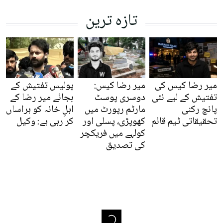
تازہ ترین
میر رضا کیس کی
میر رضا کیس:
پولیس تفتیش کے
تفتیش کے لیے نئی
دوسری پوسٹ
بجائے میر رضا کے
پانچ رکنی
مارٹم رپورٹ میں
اہلِ خانہ کو ہراساں
تحقیقاتی ٹیم قائم
کھوپڑی، پسلی اور
کر رہی ہے: وکیل
کولہے میں فریکچر
کی تصدیق