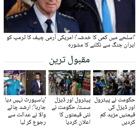
'اسلحے میں کمی کا خدشہ'؛ امریکی آرمی چیف کا ٹرمپ کو
ایران جنگ سے نکلنے کا مشورہ
مقبول ترین
حکومت نے پیٹرول
پیٹرول اور ڈیزل
'پاسپورٹ نہیں دیا
اور ڈیزل کی
سستا، حکومت نے
جارہا': ارشد چائے
قیمتیں مزید کم
نئی قیمتوں کا
والا نے عدالت سے
کردیں
اعلان کردیا
رجوع کر لیا