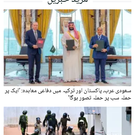
سعودی عرب، پاکستان اور ترکیہ میں دفاعی معاہدہ: 'ایک پر
حملہ سب پر حملہ تصور ہوگا'