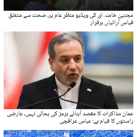
مجتبیٰ خامنہ ای کی ویڈیو منظرِ عام پر، صحت سے متعلق
قیاس آرائیاں برقرار
عمان مذاکرات کا مقصد آبنائے ہرمز کی بحالی نہیں، عارضی
راستوں کا قیام ہے: عباس عراقچی