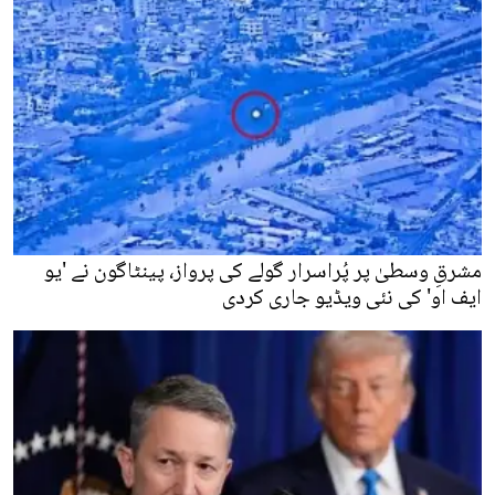
مشرقِ وسطیٰ پر پُراسرار گولے کی پرواز، پینٹاگون نے 'یو
ایف او' کی نئی ویڈیو جاری کردی