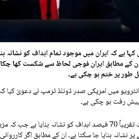
کہا ہے کہ ایران میں موجود تمام اہداف کو نشانہ بنا
تے درکار ہوں گے۔ ان کے مطابق ایران فوجی لحاظ سے شکست کھا چکا
 طور پر ختم ہو چکی ہے۔
ٹرویو میں امریکی صدر ڈونلڈ ٹرمپ نے دعویٰ کیا کہ
 پیش رفت ہو چکی ہے۔
صدر ٹرمپ نے کہا کہ امریکا نے ایران میں اب تک تقریباً 70 فیصد اہداف کو نشانہ بنایا ہے جب کہ م
نشانہ بنایا جا سکتا ہے۔ ان کے مطابق اگر کارروائی