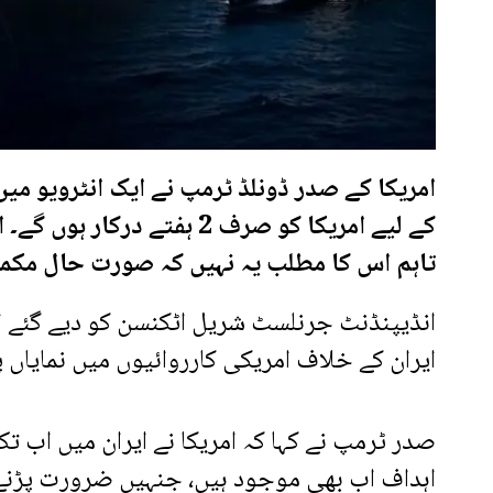
امریکا کے صدر ڈونلڈ ٹرمپ نے ایک انٹرویو میں 
کے لیے امریکا کو صرف 2 ہف
تاہم اس کا مطلب یہ نہیں کہ صورت حال مکمل
انڈیپنڈنٹ جرنلسٹ شریل اٹکنسن کو دیے گئے ان
ایران کے خلاف امریکی کارروائیوں میں نمایاں
اہداف اب بھی موجود ہیں، جنہیں ضرورت پڑنے پر 