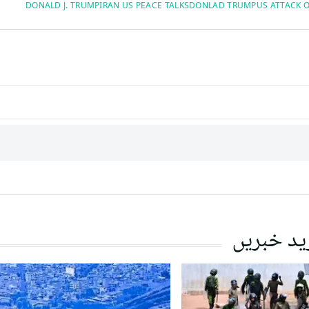
DONALD J. TRUMP
IRAN US PEACE TALKS
DONLAD TRUMP
US ATTACK 
ید خبریں