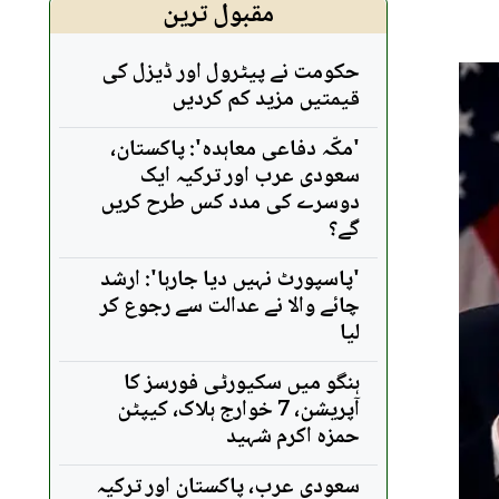
مقبول ترین
حکومت نے پیٹرول اور ڈیزل کی
قیمتیں مزید کم کردیں
'مکّہ دفاعی معاہدہ': پاکستان،
سعودی عرب اور ترکیہ ایک
دوسرے کی مدد کس طرح کریں
گے؟
'پاسپورٹ نہیں دیا جارہا': ارشد
چائے والا نے عدالت سے رجوع کر
لیا
ہنگو میں سکیورٹی فورسز کا
آپریشن، 7 خوارج ہلاک، کیپٹن
حمزہ اکرم شہید
سعودی عرب، پاکستان اور ترکیہ