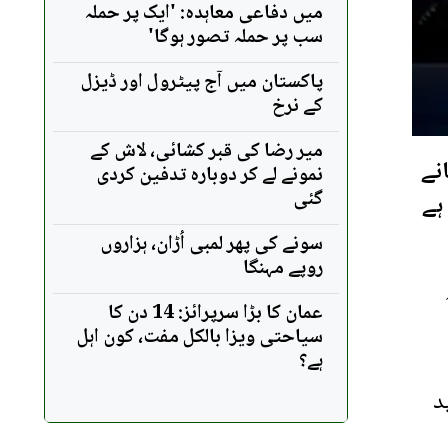
میں دفاعی معاہدہ: 'ایک پر حملہ
سب پر حملہ تصور ہوگا'
پاکستان میں آج پیٹرول اور ڈیزل
کے نرخ
میر رضا کی قبر کشائی، لاش کے
نے
نمونے لے کر دوبارہ تدفین کردی
گئی
 ہے
سونے کی پھر لمبی اُڑان، ہزاروں
روپے مہنگا
عمان کا بڑا سرپرائز: 14 دن کا
سیاحتی ویزا بالکل مفت، کون اہل
ہے؟
زید