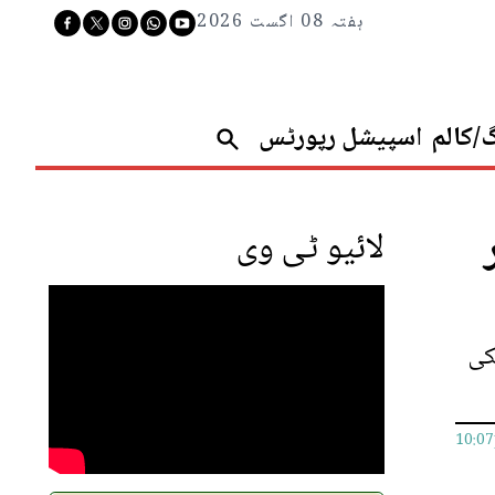
ہفتہ 08 اگست 2026
گ/کالم
اسپیشل رپورٹس
کار
لائیو ٹی وی
کی
10:0