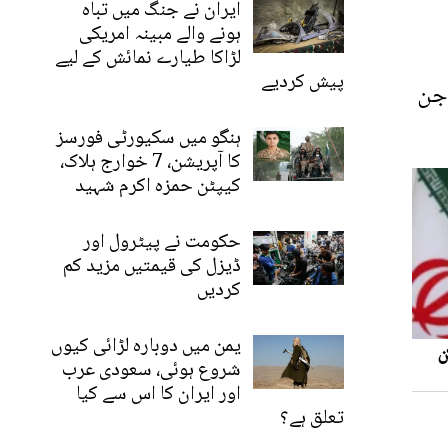
ایران نے جنگ میں تباہ
ہونے والے مبینہ امریکی
لڑاکا طیارے نمائش کے لیے
پیش کردیے
 جن
ہنگو میں سکیورٹی فورسز
کا آپریشن، 7 خوارج ہلاک،
کیپٹن حمزہ اکرم شہید
حکومت نے پیٹرول اور
ڈیزل کی قیمتیں مزید کم
کردیں
یمن میں دوبارہ لڑائی کیوں
شروع ہوئی، سعودی عرب
اور ایران کا اس سے کیا
تعلق ہے؟