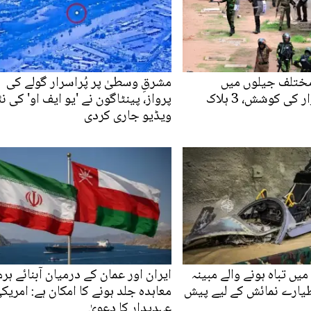
مختلف جیلوں میں
مشرقِ وسطیٰ پر پُراسرار گولے کی
کی کوشش، 3 ہلاک
پرواز، پینٹاگون نے 'یو ایف او' کی ن
ویڈیو جاری کردی
یں تباہ ہونے والے مبینہ
ایران اور عمان کے درمیان آبنائے ہرم
طیارے نمائش کے لیے پیش
معاہدہ جلد ہونے کا امکان ہے: امریک
عہدیدار کا دعویٰ