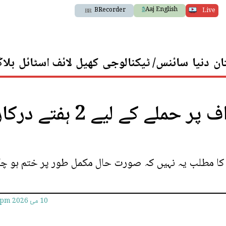
Aaj English
BRecorder
Live
ان
دنیا
سائنس/ ٹیکنالوجی
کھیل
لائف اسٹائل
بلا
امریکا کو ایران کے تمام اہداف پر حملے کے لیے 2 ہفتے در
کا مطلب یہ نہیں کہ صورت حال مکمل طور پر ختم ہو چ
10 مئ 2026
7pm