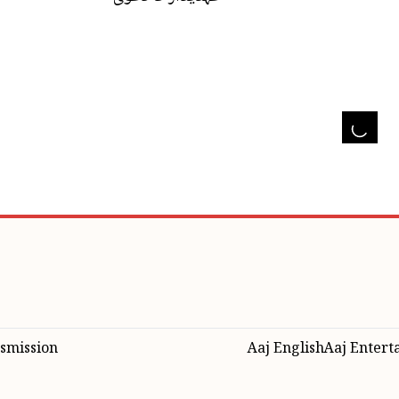
smission
Aaj English
Aaj Entert