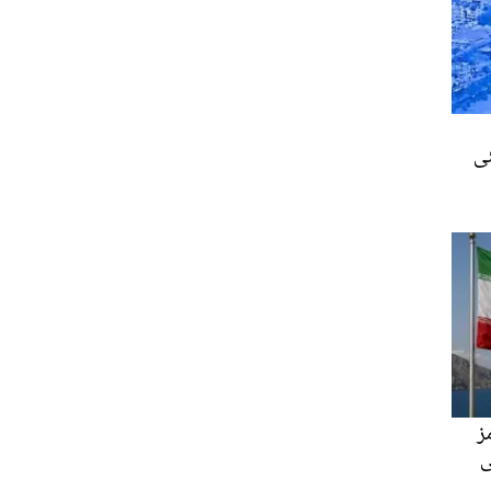
ئی
ز
ی