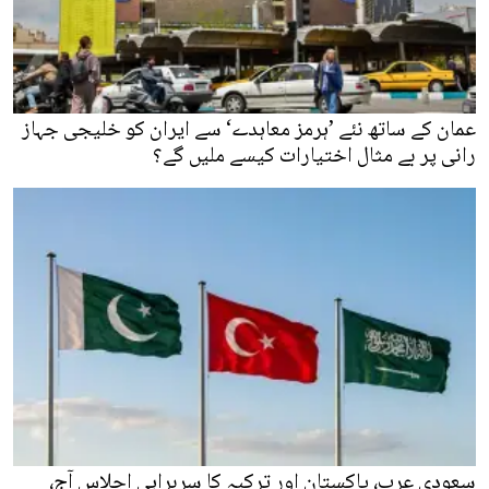
عمان کے ساتھ نئے ’ہرمز معاہدے‘ سے ایران کو خلیجی جہاز
رانی پر بے مثال اختیارات کیسے ملیں گے؟
سعودی عرب، پاکستان اور ترکیہ کا سربراہی اجلاس آج،