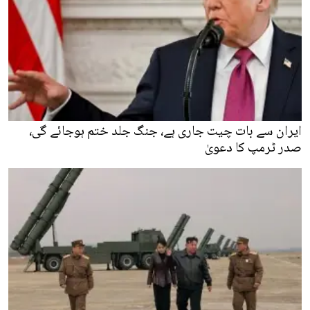
ایران سے بات چیت جاری ہے، جنگ جلد ختم ہوجائے گی،
صدر ٹرمپ کا دعویٰ