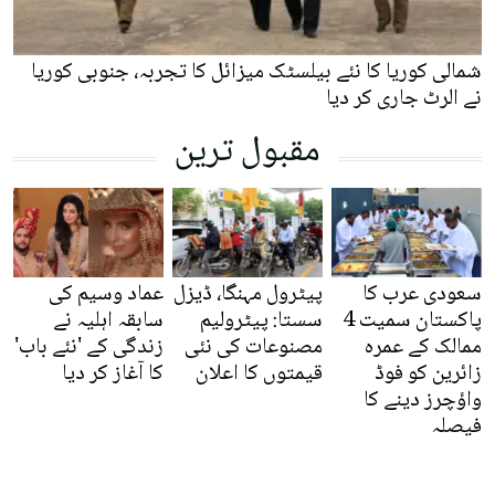
شمالی کوریا کا نئے بیلسٹک میزائل کا تجربہ، جنوبی کوریا
نے الرٹ جاری کر دیا
مقبول ترین
سعودی عرب کا
پیٹرول مہنگا، ڈیزل
عماد وسیم کی
پاکستان سمیت 4
سستا: پیٹرولیم
سابقہ اہلیہ نے
ممالک کے عمرہ
مصنوعات کی نئی
زندگی کے 'نئے باب'
زائرین کو فوڈ
قیمتوں کا اعلان
کا آغاز کر دیا
واؤچرز دینے کا
فیصلہ