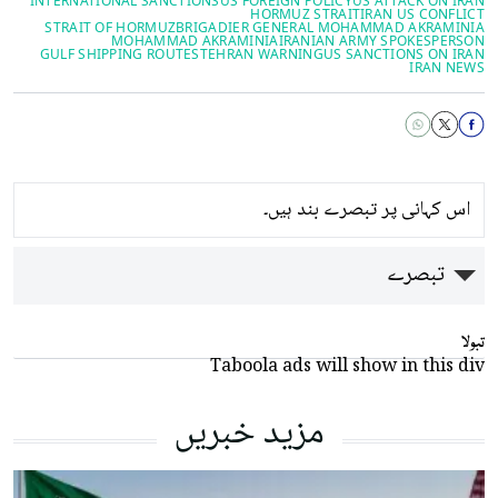
INTERNATIONAL SANCTIONS
US FOREIGN POLICY
US ATTACK ON IRAN
HORMUZ STRAIT
IRAN US CONFLICT
STRAIT OF ​HORMUZ
BRIGADIER GENERAL MOHAMMAD AKRAMINIA
MOHAMMAD AKRAMINIA
IRANIAN ARMY SPOKESPERSON
GULF SHIPPING ROUTES
TEHRAN WARNING
US SANCTIONS ON IRAN
IRAN NEWS
اس کہانی پر تبصرے بند ہیں۔
تبصرے
تبولا
Taboola ads will show in this div
مزید خبریں