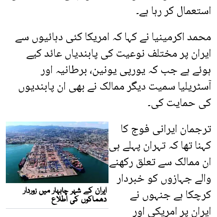
استعمال کر رہا ہے۔
محمد اکرمینیا نے کہا کہ امریکا کئی دہائیوں سے
ایران پر مختلف نوعیت کی پابندیاں عائد کیے
ہوئے ہے جب کہ یورپی یونین، برطانیہ اور
آسٹریلیا سمیت دیگر ممالک نے بھی ان پابندیوں
کی حمایت کی۔
ترجمان ایرانی فوج کا
کہنا تھا کہ تہران پہلے ہی
ان ممالک سے تعلق رکھنے
والے جہازوں کو خبردار
کرچکا ہے جنہوں نے
ایران پر امریکی اور