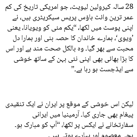
28 سالہ کیرولین لیویٹ، جو امریکی تاریخ کی کم
عمر ترین وائٹ ہاؤس پریس سیکریٹری ہیں، نے
اپنی پوسٹ میں لکھا، “یکم مئی کو ویویانا، یعنی
’ویوی‘، ہمارے خاندان کا حصہ بنی اور ہمارا دل
محبت سے بھر گیا۔ وہ بالکل صحت مند ہے اور اس
کا بڑا بھائی بھی اپنی نئی بہن کے ساتھ خوشی
سے ایڈجسٹ ہو رہا ہے۔”
لیکن اس خوشی کے موقع پر ایران نے ایک تنقیدی
پیغام بھی جاری کیا۔ آرمینیا میں ایرانی
سفارتخانے نے ایکس پر لکھا، “آپ کو مبارک ہو۔
بچے معصوم اور پیارے ہوتے ہیں۔