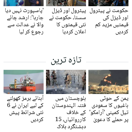
حکومت نے پیٹرول
پیٹرول اور ڈیزل
'پاسپورٹ نہیں دیا
اور ڈیزل کی
سستا، حکومت نے
جارہا': ارشد چائے
قیمتیں مزید کم
نئی قیمتوں کا
والا نے عدالت سے
کردیں
اعلان کردیا
رجوع کر لیا
تازہ ترین
یمن کے حوثی
بلوچستان میں
آبنائے ہرمز کھولنے
باغیوں کا سعودی
فتنہ الہندوستان
کے لیے ایران نے 6
تیل کمپنی 'آرامکو'
کے خلاف
نئی شرائط پیش
پر حملے کا دعویٰ
کارروائیاں، 15
کردیں
دہشتگرد ہلاک