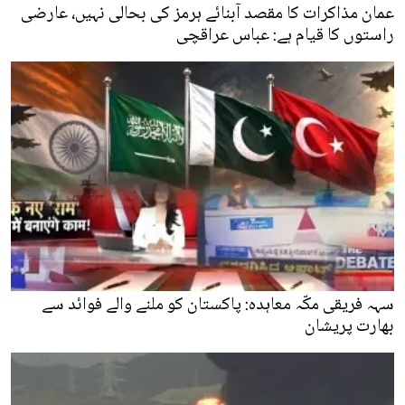
عمان مذاکرات کا مقصد آبنائے ہرمز کی بحالی نہیں، عارضی
راستوں کا قیام ہے: عباس عراقچی
سہہ فریقی مکّہ معاہدہ: پاکستان کو ملنے والے فوائد سے
بھارت پریشان