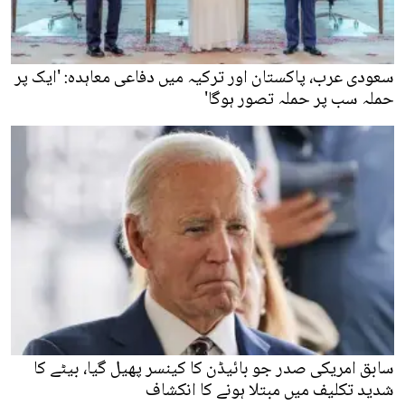
سعودی عرب، پاکستان اور ترکیہ میں دفاعی معاہدہ: 'ایک پر
حملہ سب پر حملہ تصور ہوگا'
سابق امریکی صدر جو بائیڈن کا کینسر پھیل گیا، بیٹے کا
شدید تکلیف میں مبتلا ہونے کا انکشاف