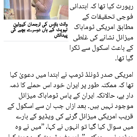
رپورٹ کیا تھا کہ ابتدائی
فوجی تحقیقات کے
مطابق امریکی ٹوماہاک
میزائل نشانے کی غلطی
کے باعث اسکول سے ٹکرا
گیا تھا۔
امریکی صدر ڈونلڈ ٹرمپ نے ابتدا میں دعویٰ کیا
تھا کہ ممکنہ طور پر ایران خود اس حملے کا ذمہ
دار ہے، حالانکہ ایران کے پاس ٹوماہاک میزائل
موجود نہیں ہیں۔ بعد ازاں جب ان سے اسکول کے
قریب امریکی میزائل گرنے کی ویڈیو کے بارے
میں سوال کیا گیا تو انہوں نے کہا، ’’میں نے وہ