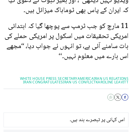
ویڈیو نہیں دیکھی”، اور بغیر ثبوت کے دعویٰ کیا
کہ ایران کے پاس بھی ٹوماہاک میزائل ہیں۔
11 مارچ کو جب ٹرمپ سے پوچھا گیا کہ ابتدائی
امریکی تحقیقات میں اسکول پر امریکی حملے کی
بات سامنے آئی ہے، تو انہوں نے جواب دیا، “مجھے
اس بارے میں معلوم نہیں۔‘‘
WHITE HOUSE PRESS SECRETARY
AMERICA
IRAN US RELATIONS
IRAN CONGRATULATES
IRAN US CONFLICT
KAROLINE LEAVITT
اس کہانی پر تبصرے بند ہیں۔