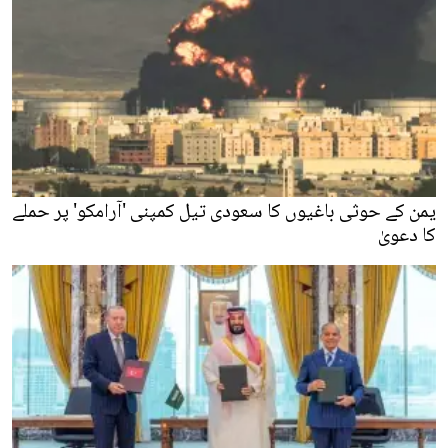
یمن کے حوثی باغیوں کا سعودی تیل کمپنی 'آرامکو' پر حملے
کا دعویٰ