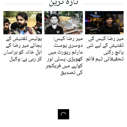
تازہ ترین
میر رضا کیس کی
میر رضا کیس:
پولیس تفتیش کے
تفتیش کے لیے نئی
دوسری پوسٹ
بجائے میر رضا کے
پانچ رکنی
مارٹم رپورٹ میں
اہلِ خانہ کو ہراساں
تحقیقاتی ٹیم قائم
کھوپڑی، پسلی اور
کر رہی ہے: وکیل
کولہے میں فریکچر
کی تصدیق