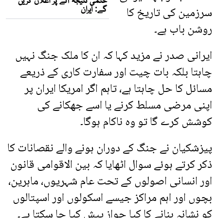
سرزمین کی تاریخ کا
روشن باب ہے۔
ایرانی صدر نے مزید کہا کہ ان کا ملک جنگ نہیں
چاہتا بلکہ بات چیت اور سفارت کاری کے ذریعے
مسائل کا حل چاہتا ہے، تاہم اگر امریکا ایران پر
اپنی مرضی مسلط کرنے یا اسے جھکانے کی
کوشش کرے گا تو وہ ناکام ہوگا۔
پیزشکیان نے جنگ کے دوران ہونے والے نقصانات کا
ذکر کرتے ہوئے سوال اٹھایا کہ بین الاقوامی قانون
اور انسانی اصولوں کے تحت عام شہریوں، ماہرین،
بچوں اور اہم مراکز جیسے اسکولوں اور اسپتالوں
کو نشانہ بنانے کا کیا جواز پیش کیا جا سکتا ہے۔