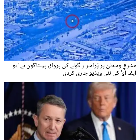
مشرقِ وسطیٰ پر پُراسرار گولے کی پرواز، پینٹاگون نے 'یو
ایف او' کی نئی ویڈیو جاری کردی