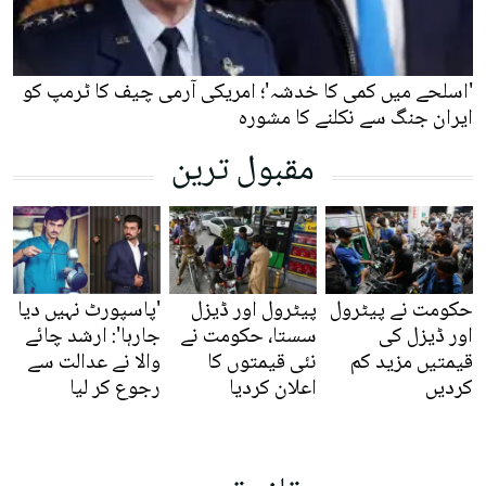
'اسلحے میں کمی کا خدشہ'؛ امریکی آرمی چیف کا ٹرمپ کو
ایران جنگ سے نکلنے کا مشورہ
مقبول ترین
حکومت نے پیٹرول
پیٹرول اور ڈیزل
'پاسپورٹ نہیں دیا
اور ڈیزل کی
سستا، حکومت نے
جارہا': ارشد چائے
قیمتیں مزید کم
نئی قیمتوں کا
والا نے عدالت سے
کردیں
اعلان کردیا
رجوع کر لیا