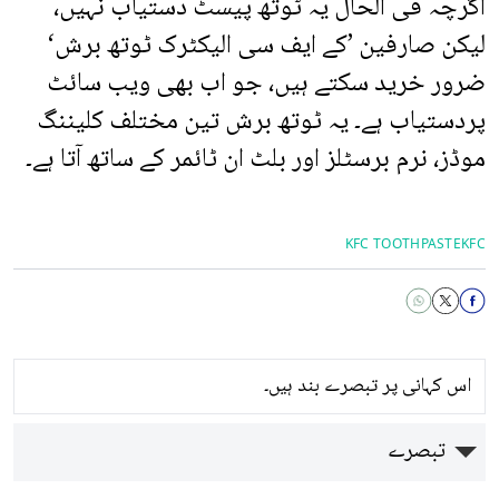
اگرچہ فی الحال یہ ٹوتھ پیسٹ دستیاب نہیں،
لیکن صارفین ’کے ایف سی الیکٹرک ٹوتھ برش‘
ضرور خرید سکتے ہیں، جو اب بھی ویب سائٹ
پردستیاب ہے۔ یہ ٹوتھ برش تین مختلف کلیننگ
موڈز، نرم برسٹلز اور بلٹ ان ٹائمر کے ساتھ آتا ہے۔
KFC TOOTHPASTE
KFC
اس کہانی پر تبصرے بند ہیں۔
تبصرے