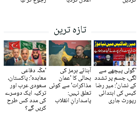
کردیں
اعلان کردیا
رجوع کر لیا
تازہ ترین
'گولی پیچھے سے
آبنائے ہرمز کی
'مکّہ دفاعی
لگی، جسم پر تشدد
بحالی کا 'عمان
معاہدہ': پاکستان،
کے نشان': میر رضا
مذاکرات' سے کوئی
سعودی عرب اور
کیس کی ابتدائی
تعلق نہیں:
ترکیہ ایک دوسرے
رپورٹ جاری
پاسدارانِ انقلاب
کی مدد کس طرح
کریں گے؟