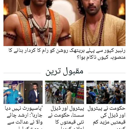
رنبیر کپور سے پہلے ہریتھک روشن کو رام کا کردار بنانے کا
منصوبہ کیوں ناکام ہوا؟
مقبول ترین
حکومت نے پیٹرول
پیٹرول اور ڈیزل
'پاسپورٹ نہیں دیا
اور ڈیزل کی
سستا، حکومت نے
جارہا': ارشد چائے
قیمتیں مزید کم
نئی قیمتوں کا
والا نے عدالت سے