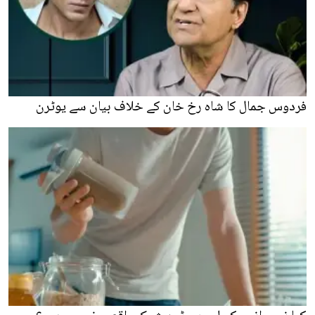
فردوس جمال کا شاہ رخ خان کے خلاف بیان سے یوٹرن