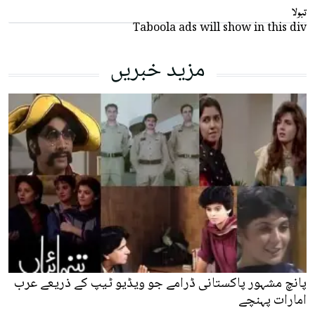
تبولا
Taboola ads will show in this div
مزید خبریں
پانچ مشہور پاکستانی ڈرامے جو ویڈیو ٹیپ کے ذریعے عرب
امارات پہنچے