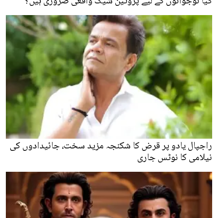
کیا نوجوانوں کے لیے پروٹین شیک واقعی ضروری ہیں؟
راجپال یادو پر قرض کا شکنجہ مزید سخت، جائیدادوں کی
نیلامی کا نوٹس جاری