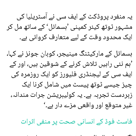
یہ منفرد پروڈکٹ کے ایف سی نے آسٹریلیا کی
مشہور ٹوتھ کیئر کمپنی ’ہسمائل‘ کے ساتھ مل کر
ایک محدود وقت کے لیے متعارف کروائی ہے۔
ہسمائل کے مارکیٹنگ مینیجر، کوبان جونز نے کہا،
’ہم نئی راہیں تلاش کرنے کے شوقین ہیں، اور کے
ایف سی کے لیجنڈری فلیورز کو ایک روزمرہ کی
چیز جیسے ٹوتھ پیسٹ میں شامل کرنا ایک
زبردست تجربہ ہے۔ یہ کولیبریشن جرات مندانہ،
غیر متوقع اور واقعی مزے دار ہے۔‘
فاسٹ فوڈ کے انسانی صحت پر منفی اثرات