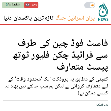
Aaj English
Live
ایران اسرائیل جنگ
تازہ ترین
پاکستان
دنیا
س
فاسٹ فوڈ چین کی طرف
سے فرائیڈ چکن فلیور ٹوتھ
پیسٹ متعارف
کمپنی کے مطابق یہ پروڈکٹ ایک 'محدود وقت' کے
لیے متعارف کروائی ہے لیکن ہم سب جانتے ہیں بھلا یہ
کیسے ممکن ہے!
ویب ڈیسک