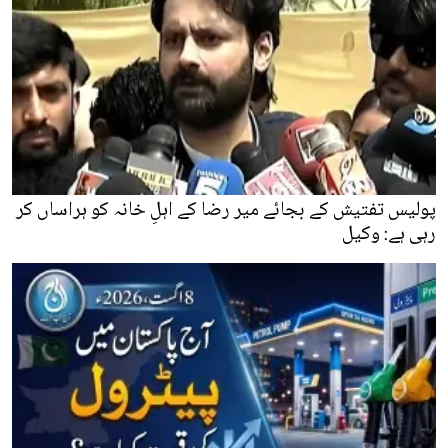
پولیس تفتیش کے بجائے میر رضا کے اہلِ خانہ کو ہراساں کر
رہی ہے: وکیل