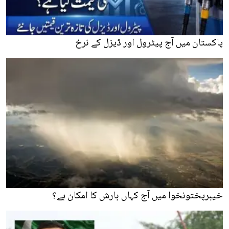
پاکستان میں آج پیٹرول اور ڈیزل کے نرخ
خیبرپختونخوا میں آج کہاں بارش کا امکان ہے؟