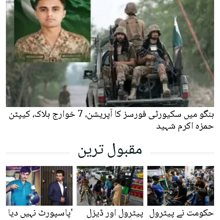
ہنگو میں سکیورٹی فورسز کا آپریشن، 7 خوارج ہلاک، کیپٹن
حمزہ اکرم شہید
مقبول ترین
حکومت نے پیٹرول
پیٹرول اور ڈیزل
'پاسپورٹ نہیں دیا