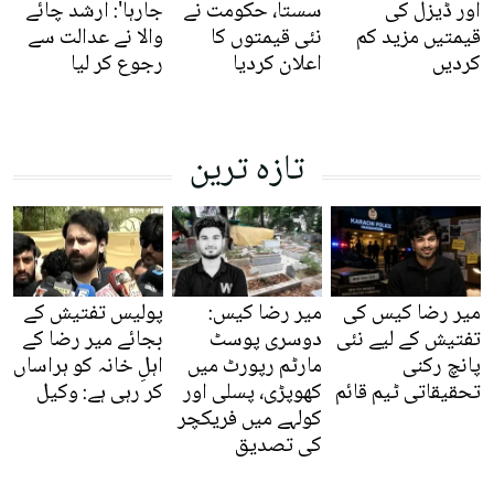
اور ڈیزل کی
سستا، حکومت نے
جارہا': ارشد چائے
قیمتیں مزید کم
نئی قیمتوں کا
والا نے عدالت سے
کردیں
اعلان کردیا
رجوع کر لیا
تازہ ترین
میر رضا کیس کی
میر رضا کیس:
پولیس تفتیش کے
تفتیش کے لیے نئی
دوسری پوسٹ
بجائے میر رضا کے
پانچ رکنی
مارٹم رپورٹ میں
اہلِ خانہ کو ہراساں
تحقیقاتی ٹیم قائم
کھوپڑی، پسلی اور
کر رہی ہے: وکیل
کولہے میں فریکچر
کی تصدیق