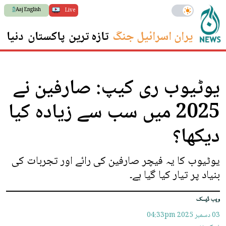
Aaj English
Live
ایران اسرائیل جنگ
تازہ ترین
پاکستان
دنیا
س
یوٹیوب ری کیپ: صارفین نے
2025 میں سب سے زیادہ کیا
دیکھا؟
یوٹیوب کا یہ فیچر صارفین کی رائے اور تجربات کی
بنیاد پر تیار کیا گیا ہے۔
ویب ڈیسک
03 دسمبر 2025
04:33pm