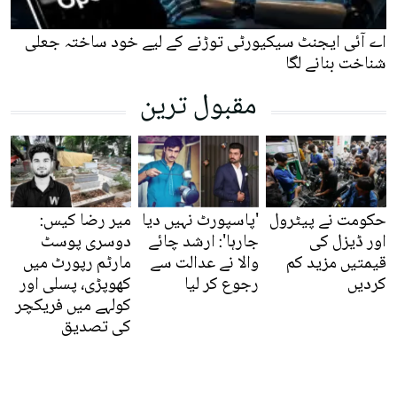
اے آئی ایجنٹ سیکیورٹی توڑنے کے لیے خود ساختہ جعلی
شناخت بنانے لگا
مقبول ترین
حکومت نے پیٹرول
'پاسپورٹ نہیں دیا
میر رضا کیس:
اور ڈیزل کی
جارہا': ارشد چائے
دوسری پوسٹ
قیمتیں مزید کم
والا نے عدالت سے
مارٹم رپورٹ میں
کردیں
رجوع کر لیا
کھوپڑی، پسلی اور
کولہے میں فریکچر
کی تصدیق