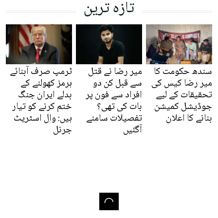
تازہ ترین
سندھ حکومت کا
میر رضا نے قتل
ٹرمپ صرف آبنائے
میر رضا کیس کی
سے قبل کن دو
ہرمز کھولنے کے
تحقیقات کے لیے
افراد سے فون پر
بدلے ایران جنگ
جوڈیشل کمیشن
بات کی تھی؟
ختم کرنے کو تیار
بنانے کا اعلان
تفصیلات سامنے
ہیں: وال اسٹریٹ
آگئیں
جرنل