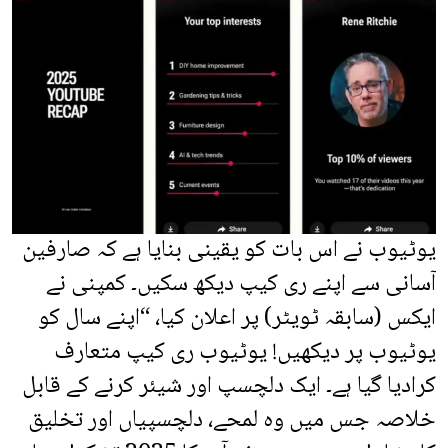
یوٹیوب نے اس بات کو یقینی بنایا ہے کہ صارفین
آسانی سے اپنے ری کیپ دیکھ سکیں۔ کمپنی نے
ایکس (سابقہ ٹویٹر) پر اعلان کیا، “اپنے سال کو
یوٹیوب پر دیکھیں! یوٹیوب ری کیپ متعارف
کرادیا گیا ہے۔ ایک دلچسپ اور شیئر کرنے کے قابل
خلاصہ جس میں وہ لمحے، دلچسپیاں اور تخلیق