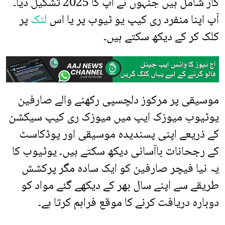
کار شامل ہیں جنہوں نے آپ کا 2025 تشکیل دیا۔
آپ اپنا منفرد ری کیپ یو ٹیوب پر یا اس
لنک
پر
کلک کر کے دیکھ سکتے ہیں۔
موسیقی پر مرکوز دلچسپی رکھنے والے صارفین
یوٹیوب میوزک ایپ میں میوزک ری کیپ سیکشن
کے ذریعے اپنی پسندیدہ موسیقی اور پوڈکاسٹ
کے رجحانات باآسانی دیکھ سکتے ہیں۔ یوٹیوب کا
یہ نیا فیچر صارفین کو ایک سادہ مگر پرکشش
طریقے سے اپنے سال بھر کے دیکھے گئے مواد کو
دوبارہ دریافت کرنے کا موقع فراہم کرتا ہے۔