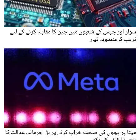
سولر اور چپس کے شعبوں میں چین کا مقابلہ کرنے کے لیے
ٹرمپ کا منصوبہ تیار
میٹا پر بچوں کی صحت خراب کرنے پر بڑا جرمانہ، عدالت کا