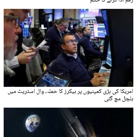
رقم ادا کرنے کا حکم
امریکا کی بڑی کمپنیوں پر ہیکرز کا حملہ، وال اسٹریٹ میں
ہلچل مچ گئی