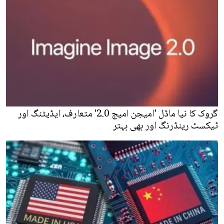
گروک کا نیا ماڈل 'امیجن امیج 2.0' متعارف، ایڈیٹنگ اور
ٹیکسٹ رینڈرنگ اور بھی بہتر