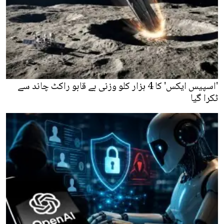
'اسپیس ایکس' کا 4 ہزار کلو وزنی بے قابو راکٹ چاند سے
ٹکرا گیا