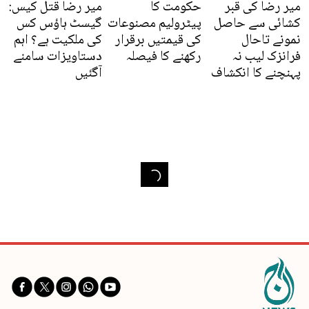
میر رضا کی قبر
حکومت کا
میر رضا قتل کیس:
کشائی سے حاصل
پیٹرولیم مصنوعات
گیسٹ ہاؤس کس
نمونے تاحال
کی قیمتیں برقرار
کی ملکیت ہے؟ اہم
فرانزک لیب نہ
رکھنے کا فیصلہ
دستاویزات سامنے
پہنچنے کا انکشاف
آگئیں