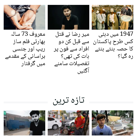
1947 میں دبئی
میر رضا نے قتل
معروف 73 سالہ
کس طرح پاکستان
سے قبل کن دو
بھارتی فلم ساز
کا حصہ بنتے بنتے
افراد سے فون پر
ریپ اور جنسی
رہ گیا؟
بات کی تھی؟
ہراسانی کے مقدمے
تفصیلات سامنے
میں گرفتار
آگئیں
تازہ ترین