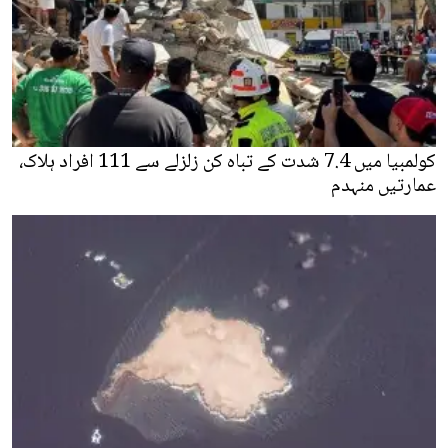
کولمبیا میں 7.4 شدت کے تباہ کن زلزلے سے 111 افراد ہلاک،
عمارتیں منہدم