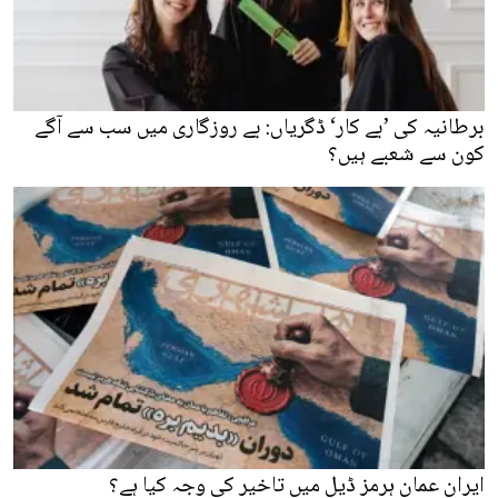
برطانیہ کی ’بے کار‘ ڈگریاں: بے روزگاری میں سب سے آگے
کون سے شعبے ہیں؟
ایران عمان ہرمز ڈیل میں تاخیر کی وجہ کیا ہے؟