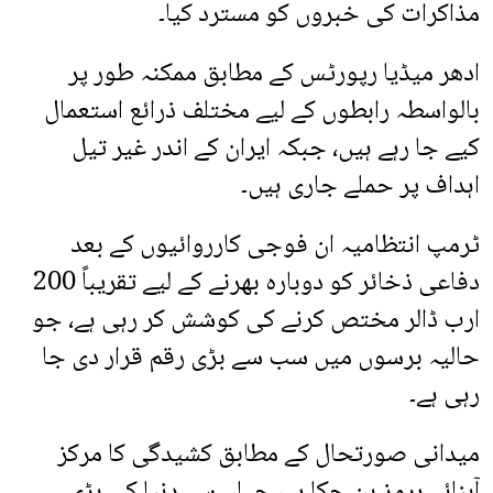
مذاکرات کی خبروں کو مسترد کیا۔
ادھر میڈیا رپورٹس کے مطابق ممکنہ طور پر
بالواسطہ رابطوں کے لیے مختلف ذرائع استعمال
کیے جا رہے ہیں، جبکہ ایران کے اندر غیر تیل
اہداف پر حملے جاری ہیں۔
ٹرمپ انتظامیہ ان فوجی کارروائیوں کے بعد
دفاعی ذخائر کو دوبارہ بھرنے کے لیے تقریباً 200
ارب ڈالر مختص کرنے کی کوشش کر رہی ہے، جو
حالیہ برسوں میں سب سے بڑی رقم قرار دی جا
رہی ہے۔
میدانی صورتحال کے مطابق کشیدگی کا مرکز
آبنائے ہرمز بن چکا ہے، جہاں سے دنیا کی بڑی