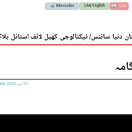
Aaj English
BRecorder
Live
ان
دنیا
سائنس/ ٹیکنالوجی
کھیل
لائف اسٹائل
بلا
امہ
19 مئ 2026
7am