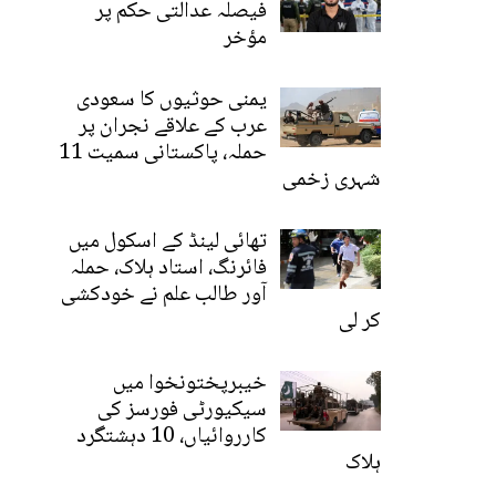
فیصلہ عدالتی حکم پر
مؤخر
یمنی حوثیوں کا سعودی
عرب کے علاقے نجران پر
حملہ، پاکستانی سمیت 11
شہری زخمی
تھائی لینڈ کے اسکول میں
فائرنگ، استاد ہلاک، حملہ
آور طالب علم نے خودکشی
کر لی
خیبرپختونخوا میں
سیکیورٹی فورسز کی
کارروائیاں، 10 دہشتگرد
ہلاک