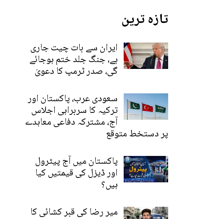
تازہ ترین
ایران سے بات چیت جاری
ہے، جنگ جلد ختم ہوجائے
گی، صدر ٹرمپ کا دعویٰ
سعودی عرب، پاکستان اور
ترکیہ کا سربراہی اجلاس
آج، مشترکہ دفاعی معاہدے
پر دستخط متوقع
پاکستان میں آج پیٹرول
اور ڈیزل کی قیمتیں کیا
ہیں؟
میر رضا کی قبر کشائی کا