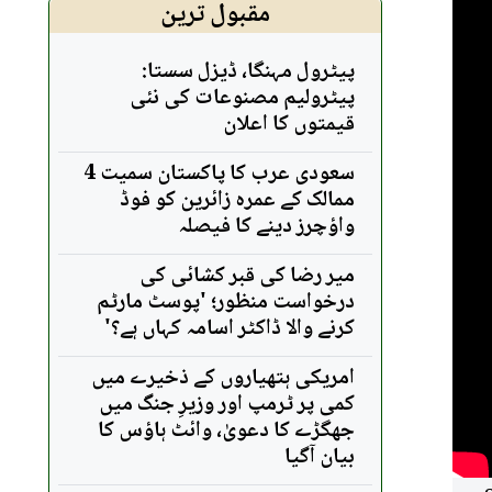
مقبول ترین
پیٹرول مہنگا، ڈیزل سستا:
پیٹرولیم مصنوعات کی نئی
قیمتوں کا اعلان
سعودی عرب کا پاکستان سمیت 4
ممالک کے عمرہ زائرین کو فوڈ
واؤچرز دینے کا فیصلہ
میر رضا کی قبر کشائی کی
درخواست منظور؛ 'پوسٹ مارٹم
کرنے والا ڈاکٹر اسامہ کہاں ہے؟'
امریکی ہتھیاروں کے ذخیرے میں
کمی پر ٹرمپ اور وزیرِ جنگ میں
جھگڑے کا دعویٰ، وائٹ ہاؤس کا
بیان آگیا