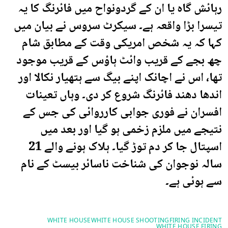
رہائش گاہ یا ان کے گردونواح میں فائرنگ کا یہ
تیسرا بڑا واقعہ ہے۔ سیکرٹ سروس نے بیان میں
کہا کہ یہ شخص امریکی وقت کے مطابق شام
چھ بجے کے قریب وائٹ ہاؤس کے قریب موجود
تھا، اس نے اچانک اپنے بیگ سے ہتھیار نکالا اور
اندھا دھند فائرنگ شروع کر دی۔ وہاں تعینات
افسران نے فوری جوابی کارروائی کی جس کے
نتیجے میں ملزم زخمی ہو گیا اور بعد میں
اسپتال جا کر دم توڑ گیا۔ ہلاک ہونے والے 21
سالہ نوجوان کی شناخت ناسائر بیسٹ کے نام
سے ہوئی ہے۔
WHITE ⁠HOUSE
WHITE HOUSE SHOOTING
FIRING INCIDENT
WHITE HOUSE FIRING