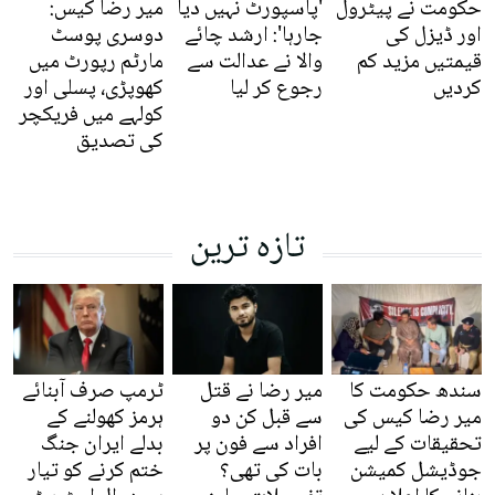
حکومت نے پیٹرول
'پاسپورٹ نہیں دیا
میر رضا کیس:
اور ڈیزل کی
جارہا': ارشد چائے
دوسری پوسٹ
قیمتیں مزید کم
والا نے عدالت سے
مارٹم رپورٹ میں
کردیں
رجوع کر لیا
کھوپڑی، پسلی اور
کولہے میں فریکچر
کی تصدیق
تازہ ترین
سندھ حکومت کا
میر رضا نے قتل
ٹرمپ صرف آبنائے
میر رضا کیس کی
سے قبل کن دو
ہرمز کھولنے کے
تحقیقات کے لیے
افراد سے فون پر
بدلے ایران جنگ
جوڈیشل کمیشن
بات کی تھی؟
ختم کرنے کو تیار