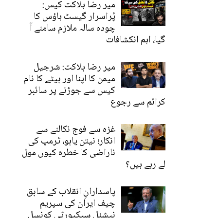
میر رضا ہلاکت کیس:
پُراسرار گیسٹ ہاؤس کا
چودہ سالہ ملازم سامنے آ
گیا، اہم انکشافات
میر رضا ہلاکت: شرجیل
میمن کا اپنا اور بیٹے کا نام
کیس سے جوڑنے پر سائبر
کرائم سے رجوع
غزہ سے فوج نکالنے سے
انکار؛ نیتن یاہو، ٹرمپ کی
ناراضی کا خطرہ کیوں مول
لے رہے ہیں؟
پاسدارانِ انقلاب کے سابق
چیف ایران کی سپریم
نیشنل سیکیورٹی کونسل