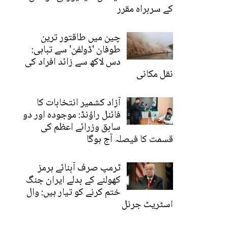
کے سربراہ مقرر
چین میں طاقتور ترین
طوفان 'ڈولفن' سے تباہی:
دس لاکھ سے زائد افراد کی
نقل مکانی
آزاد کشمیر انتخابات کا
فائنل راؤنڈ: موجودہ اور دو
سابق وزرائے اعظم کی
قسمت کا فیصلہ آج ہوگا
ٹرمپ صرف آبنائے ہرمز
کھولنے کے بدلے ایران جنگ
ختم کرنے کو تیار ہیں: وال
اسٹریٹ جرنل