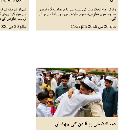
وفاقی دارالحکومت کی سب سے بڑی عبادت گاہ فیصل
شہباز شریف نے ترک
مسجد میں نمازِ عید صبح ساڑھے چھ بجے ادا کی جائے
کی مبارکباد پیش 
گی۔
نہایت خلوص کے سا
شائع
26 مئ 2026
11:57pm
شائع
26 مئ 2026
عیدالاضحیٰ پر 6 دن کی چھٹیاں