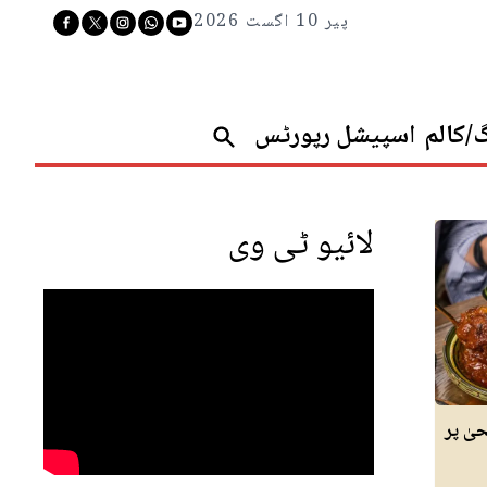
پیر 10 اگست 2026
گ/کالم
اسپیشل رپورٹس
لائیو ٹی وی
یٰ پر