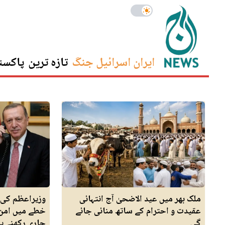
ایران اسرائیل جنگ
تازہ ترین
پاکست
ملک بھر میں عید الاضحیٰ آج انتہائی
وزیراعظم کی 
عقیدت و احترام کے ساتھ منائی جائے
خطے میں امن 
گی
جاری رکھنے پر