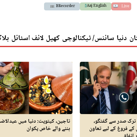
Aaj English
BRecorder
Live
ان
دنیا
سائنس/ ٹیکنالوجی
کھیل
لائف اسٹائل
بلا
ترک صدر سے گفتگو،
تاجین، کیتوپت: دنیا میں عیدالاضح
کے فروغ کے لیے تعاون
بننے والے خاص پکوان
 اتفاق