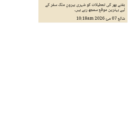
ہفتے بھر کی تعطیلات کو شہری بیرونِ ملک سفر کے
لیے بہترین موقع سمجھ رہے ہیں۔
شائع
07 مئ 2026
10:18am