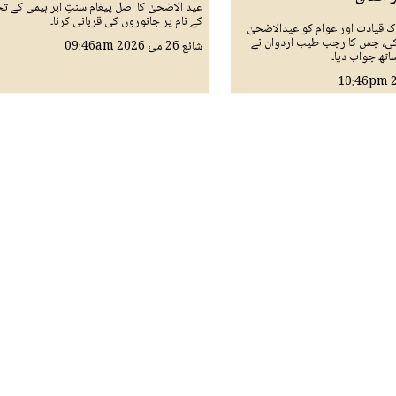
عید الاضحیٰ کا اصل پیغام سنتِ ابراہیمی کے تح
کے نام پر جانوروں کی قربانی کرنا۔
 قیادت اور عوام کو عیدالاضحیٰ
کی، جس کا رجب طیب اردوان نے
شائع
26 مئ 2026
09:46am
تھ جواب دیا۔
10:46pm