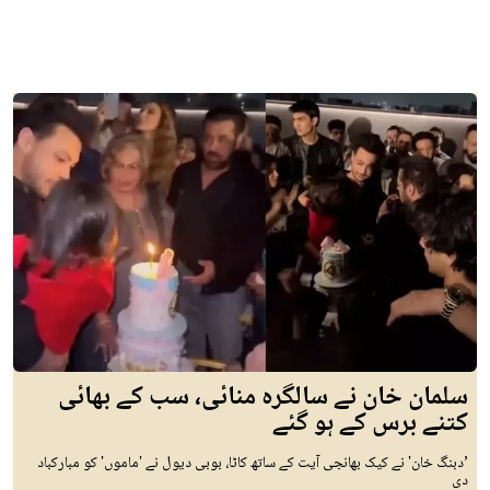
سلمان خان نے سالگرہ منائی، سب کے بھائی
کتنے برس کے ہو گئے
’دبنگ خان' نے کیک بھانجی آیت کے ساتھ کاٹا، بوبی دیول نے 'ماموں' کو مبارکباد
دی