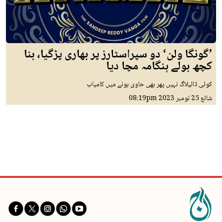
’گونگا ولن‘ دو سپراسٹارز پر بھاری پڑگیا، بنا
کچھ بولے ہنگامہ مچا دیا
کوئی ڈائیلاگ نہیں پھر بھی حاوی ہونے میں کامیاب
شائع
25 نومبر 2023
08:19pm