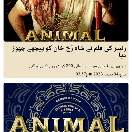
رنبیر کی فلم نے شاہ رُخ خان کو پیچھے چھوڑ
دیا
دنیا بھرمیں فلم کی مجموعی کمائی 360 کروڑ روپے تک پہنچ گئی
شائع
04 دسمبر 2023
03:57pm