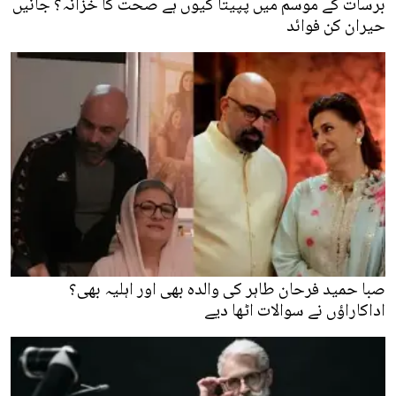
برسات کے موسم میں پپیتا کیوں ہے صحت کا خزانہ؟ جانیں
حیران کن فوائد
صبا حمید فرحان طاہر کی والدہ بھی اور اہلیہ بھی؟
اداکاراؤں نے سوالات اٹھا دیے