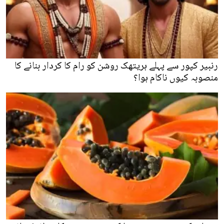
رنبیر کپور سے پہلے ہریتھک روشن کو رام کا کردار بنانے کا
منصوبہ کیوں ناکام ہوا؟