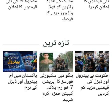
نئی قیمتوں کا
ممالک کے عمرہ
مصنوعات کی نئی
اعلان کردیا
زائرین کو فوڈ
قیمتوں کا اعلان
واؤچرز دینے کا
فیصلہ
تازہ ترین
حکومت نے پیٹرول
ہنگو میں سکیورٹی
پاکستان میں آج
اور ڈیزل کی
فورسز کا آپریشن،
پیٹرول اور ڈیزل
قیمتیں مزید کم
7 خوارج ہلاک،
کے نرخ
کردیں
کیپٹن حمزہ اکرم
شہید