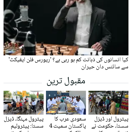
کیا انسانوں کی ذہانت کم ہو رہی ہے؟ 'ریورس فلن ایفیکٹ'
سے سائنس دان حیران
مقبول ترین
پیٹرول اور ڈیزل
سعودی عرب کا
پیٹرول مہنگا، ڈیزل
سستا، حکومت نے
پاکستان سمیت 4
سستا: پیٹرولیم