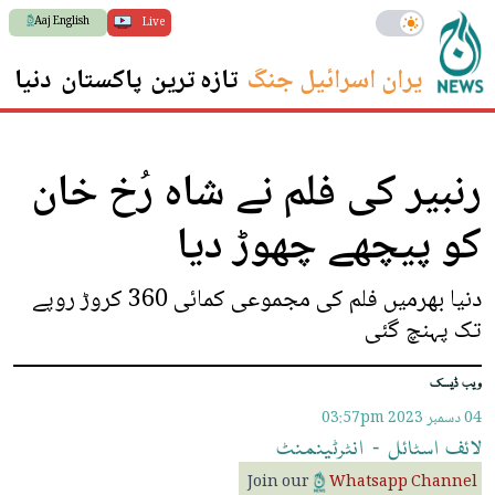
Aaj English
Live
ایران اسرائیل جنگ
تازہ ترین
پاکستان
دنیا
س
رنبیر کی فلم نے شاہ رُخ خان
کو پیچھے چھوڑ دیا
دنیا بھرمیں فلم کی مجموعی کمائی 360 کروڑ روپے
تک پہنچ گئی
ویب ڈیسک
04 دسمبر 2023
03:57pm
لائف
اسٹائل
-
انٹرٹینمنٹ
Join our
Whatsapp Channel