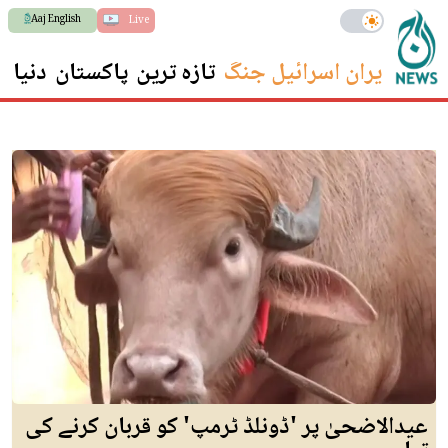
Aaj English
Live
ایران اسرائیل جنگ
تازہ ترین
پاکستان
دنیا
س
عیدالاضحیٰ پر 'ڈونلڈ ٹرمپ' کو قربان کرنے کی