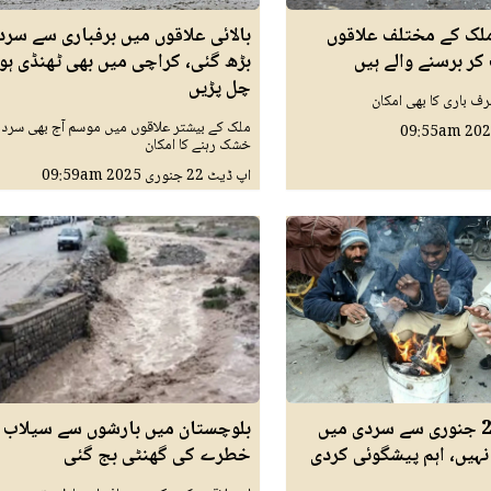
ملک کے مختلف علاقوں
بالائی علاقوں میں برفباری سے سرد
کر برسنے والے ہیں
بڑھ گئی، کراچی میں بھی ٹھنڈی ہوا
چل پڑیں
رف باری کا بھی امکان
ملک کے بیشتر علاقوں میں موسم آج بھی سرد 
09:55am
خشک رہنے کا امکان
اپ ڈیٹ
22 جنوری 2025
09:59am
کراچی میں 24 جنوری سے سردی میں
بلوچستان میں بارشوں سے سیلاب 
 نہیں، اہم پیشگوئی کردی
خطرے کی گھنٹی بج گئی