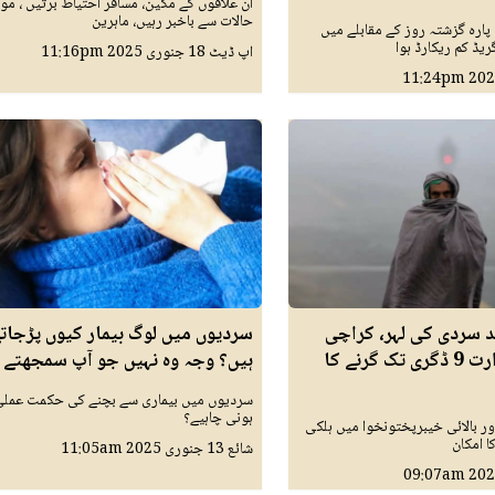
ان علاقوں کے مکین، مسافر احتیاط برتیں ، م
حالات سے باخبر رہیں، ماہرین
 پارہ گزشتہ روز کے مقابلے میں
اپ ڈیٹ
18 جنوری 2025
11:16pm
11:24pm
 سردی کی لہر، کراچی
سردیوں میں لوگ بیمار کیوں پڑجات
میں درجہ حرارت 9 ڈگری تک گرنے کا
ہیں؟ وجہ وہ نہیں جو آپ سمجھتے 
سردیوں میں بیماری سے بچنے کی حکمت عملی 
ہونی چاہیے؟
ر بالائی خیبرپختونخوا میں ہلکی
ا امکان
شائع
13 جنوری 2025
11:05am
09:07am