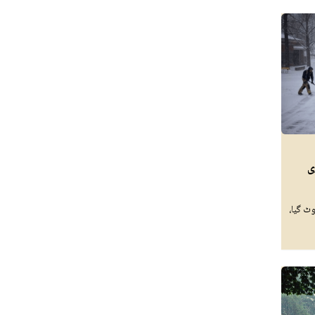
ی
 ریکارڈ ٹوٹ گیا،