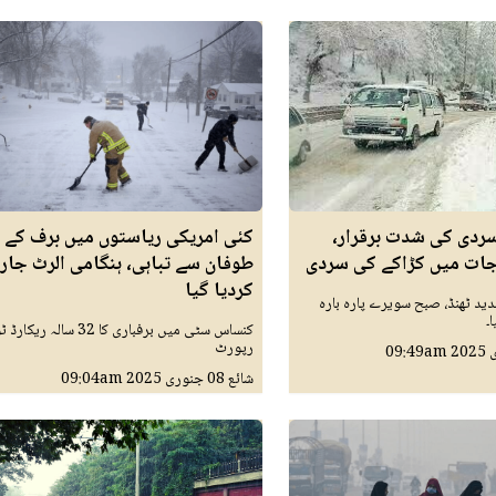
سردی کی شدت برقرار،
کئی امریکی ریاستوں میں برف کے
جات میں کڑاکے کی سردی
طوفان سے تباہی، ہنگامی الرٹ جار
کردیا گیا
ید ٹھنڈ، صبح سویرے پارہ بارہ
۔
کنساس سٹی میں برفباری کا 32 سالہ
رپورٹ
09:49am
شائع
08 جنوری 2025
09:04am