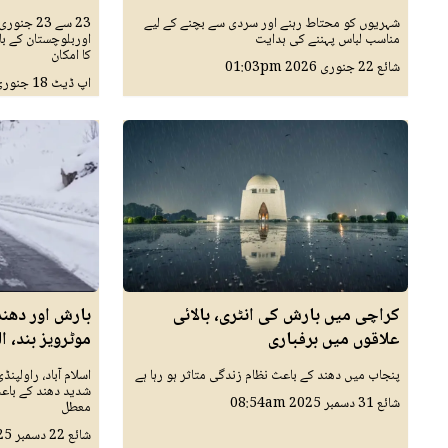
شہریوں کو محتاط رہنے اور سردی سے بچنے کے لیے
23 سے 23
مناسب لباس پہننے کی ہدایت
اوربلوچستان کے با
کا امکان
شائع
22 جنوری 2026
01:03pm
اپ ڈیٹ
18 جنوری 2026
کراچی میں بارش کی انٹری، بالائی
بارش اور دھن
علاقوں میں برفباری
موٹرویز بند، 
پنجاب میں دھند کے باعث نظام زندگی متاثر ہو رہا ہے
اسلام آباد، راولپ
شدید دھند کے باع
شائع
31 دسمبر 2025
08:54am
معطل
شائع
22 دسمبر 2025