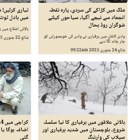
ملک میں کڑاکے کی سردی، پارہ نقطہ
تیاری کرلیں! 
انجماد سے نیچے آگیا، سیاحوں کیلئے
میں بادل ٹوٹ 
شوگران روڈ بحال
بالائی اضلاع میں ب
وادی کاغان میں برفباری نے وادی کی خوبصورتی کو
شائع
22 جنوری 2025
چار چاند لگا دیے
شائع
24 جنوری 2025
09:22am
بالائی علاقوں میں برفباری کا نیا سلسلہ
شروع، بلوچستان میں شدید برفباری اور
اضافہ ہوگا یا
سیلاب کی وارننگ
گئی