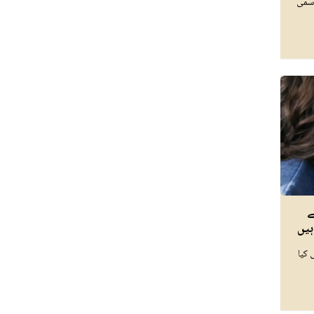
وسمی
ے
ہیں
کیا