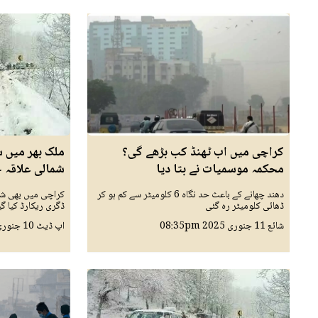
کراچی میں اب ٹھنڈ کب بڑھے گی؟
ملک بھر میں 
محکمہ موسمیات نے بتا دیا
شمالی علاقہ 
دھند چھانے کے باعث حد نگاہ 6 کلومیٹر سے کم ہو کر
کراچی میں بھی شد
ڈھائی کلومیٹر رہ گئی
ڈگری ریکارڈ کیا گیا
شائع
11 جنوری 2025
08:35pm
اپ ڈیٹ
10 جنوری 2025