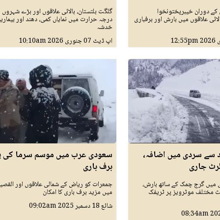
 جنوری کے دوران خیبرپختونخوا
گلگت بلتستان، بالائی علاقوں اور بڑے شہروں 
لائی علاقوں میں بارش اور برفباری
درجہ حرارت میں نمایاں کمی، دھند اور بیماریو
خدشہ
12:55pm
اپ ڈیٹ
07 جنوری 2026
10:10am
د سے سردی میں اضافہ،
سعودی عرب میں موسم سرما کی پ
الرٹ جاری
برف باری
نڈی میں گرج چمک کے ساتھ بارش،
جمعرات کو ریاض کے شمالی علاقوں اور القصی
ث مختلف موٹرویز پر ٹریفک
میں مزید برف باری کا امکان
شائع
18 دسمبر 2025
09:02am
08:34am