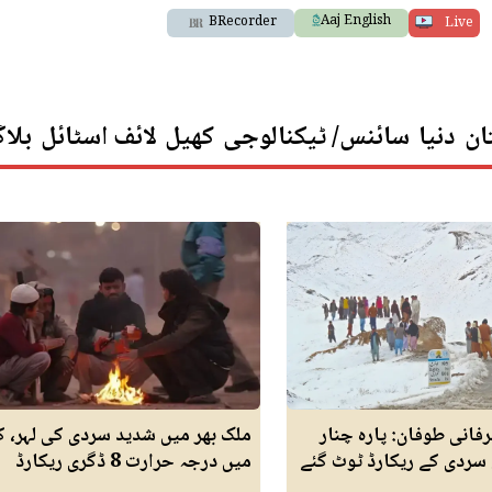
Aaj English
BRecorder
Live
ان
دنیا
سائنس/ ٹیکنالوجی
کھیل
لائف اسٹائل
بلا
رفانی طوفان: پارہ چنار
ملک بھر میں شدید سردی کی لہر، 
 سردی کے ریکارڈ ٹوٹ گئے
میں درجہ حرارت 8 ڈگری ریکارڈ