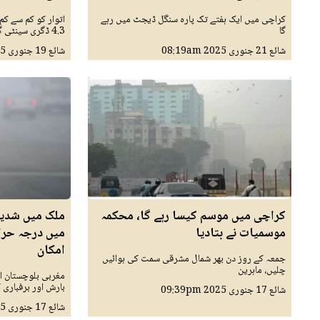
کراچی میں ایک ہفتے تک پارہ سنگل ڈیجٹ میں رہے
اتوار کو کم سے کم
گا
4.3 ڈگری سینٹی گریڈ کم ریکارڈ ہوا
شائع
21 جنوری 2025
08:19am
شائع
19 جنوری 2025
کراچی میں موسم کیسا رہے گا، محکمہ
ملک میں شدید
موسمیات نے بتادیا
امکان
جمعہ کے روز دن بھر شمال مشرقی سمت کی ہوائیں
چلیں، ماہرین
مغربی بلوچستان او
بارش اور برفباری ک
شائع
17 جنوری 2025
09:39pm
شائع
17 جنوری 2025