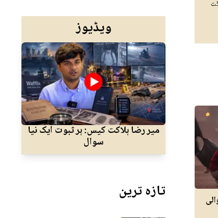
گت
ویڈیوز
میر رضا ہلاکت کیس: ہر ثبوت ایک نیا
ا
سوال
جسم
تازہ ترین
الی