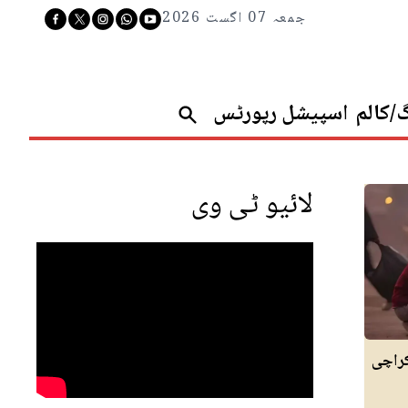
جمعہ 07 اگست 2026
گ/کالم
اسپیشل رپورٹس
لائیو ٹی وی
کراچی