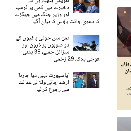
امریکی ہتھیاروں کے
ذخیرے میں کمی پر ٹرمپ
اور وزیرِ جنگ میں جھگڑے
کا دعویٰ، وائٹ ہاؤس کا بیان آگیا
یمن میں حوثی باغیوں کے
دو صوبوں پر ڈرون اور
میزائل حملے، 38 یمنی
فوجی ہلاک، 29 زخمی
پڑنے
ان
'پاسپورٹ نہیں دیا جارہا':
ارشد چائے والا نے عدالت
سے رجوع کر لیا
مہ
ں،