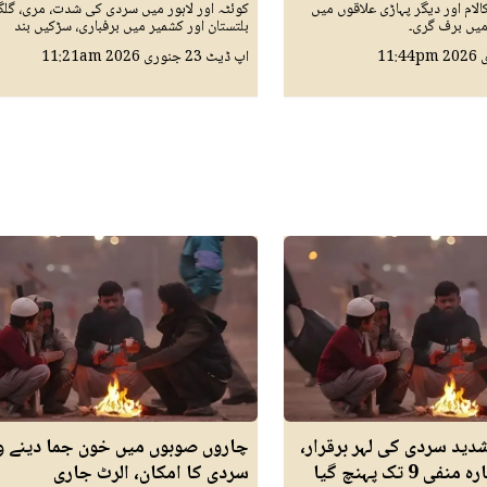
کالام اور دیگر پہاڑی علاقوں میں
کوئٹہ اور لاہور میں سردی کی شدت، مری، گل
میں برف گری۔
بلتستان اور کشمیر میں برفباری، سڑکیں بند
11:44pm
اپ ڈیٹ
23 جنوری 2026
11:21am
دید سردی کی لہر برقرار،
چاروں صوبوں میں خون جما دینے و
9 تک پہنچ گیا
سردی کا امکان، الرٹ جاری