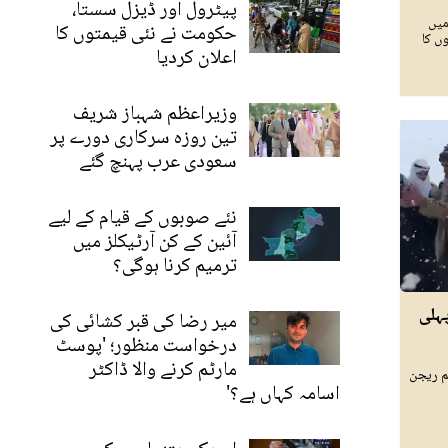
پیٹرول اور ڈیزل سستا،
میں
حکومت نے نئی قیمتوں کا
ں کا
اعلان کردیا
وزیراعظم شہباز شریف
تین روزہ سرکاری دورے پر
سعودی عرب پہنچ گئے
نئے صوبوں کے قیام کے لیے
آئین کے کن آرٹیکلز میں
ترمیم کرنا ہوگی؟
ہلی
میر رضا کی قبر کشائی کی
درخواست منظور؛ 'پوسٹ
مارٹم کرنے والا ڈاکٹر
م ریجن
اسامہ کہاں ہے؟'