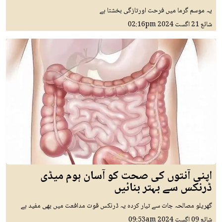
یہ موسم گرما میں فرحت اورتازگی بخشتا ہے
شائع
21 اگست 2024
02:16pm
اپنی آنتوں کی صحت کو آسان ہوم میڈی
ڈرنکس سے بہتر بنائیں
گھریلو مصالحہ جات سے تیار کردہ یہ ڈرنکس قوت مدافعت میں بھی مفید ہے
شائع
09 اگست 2024
09:53am