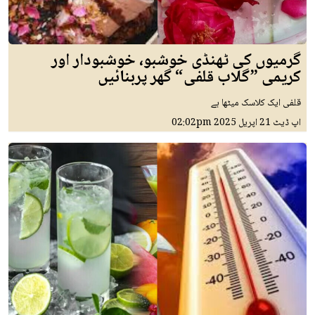
گرمیوں کی ٹھنڈی خوشبو، خوشبودار اور
کریمی ”گلاب قلفی“ گھر پربنائیں
قلفی ایک کلاسک میٹھا ہے
اپ ڈیٹ
21 اپريل 2025
02:02pm