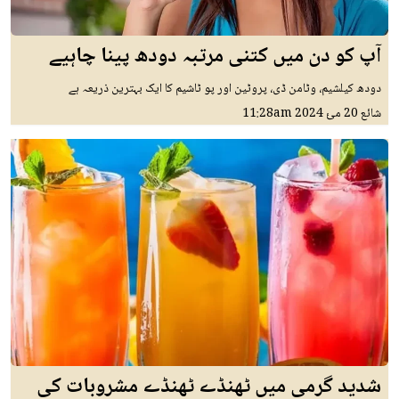
آپ کو دن میں کتنی مرتبہ دودھ پینا چاہیے
دودھ کیلشیم، وٹامن ڈی، پروٹین اور پو ٹاشیم کا ایک بہترین ذریعہ ہے
شائع
20 مئ 2024
11:28am
شدید گرمی میں ٹھنڈے ٹھنڈے مشروبات کی