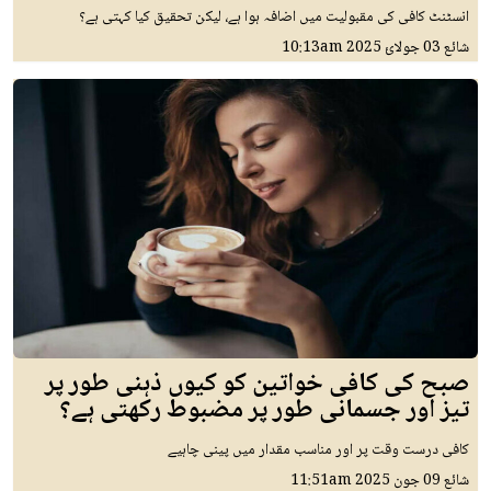
انسٹنٹ کافی کی مقبولیت میں اضافہ ہوا ہے، لیکن تحقیق کیا کہتی ہے؟
شائع
03 جولائ 2025
10:13am
صبح کی کافی خواتین کو کیوں ذہنی طور پر
تیز اور جسمانی طور پر مضبوط رکھتی ہے؟
کافی درست وقت پر اور مناسب مقدار میں پینی چاہیے
شائع
09 جون 2025
11:51am