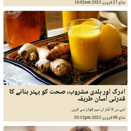
شائع
27 فروری 2025
10:02am
ادرک اور ہلدی مشروب، صحت کو بہتر بنانے کا
قدرتی آسان طریقہ
اہنے دن کا آغاز ان سپر فوڈز سے کریں
شائع
08 فروری 2025
03:15pm