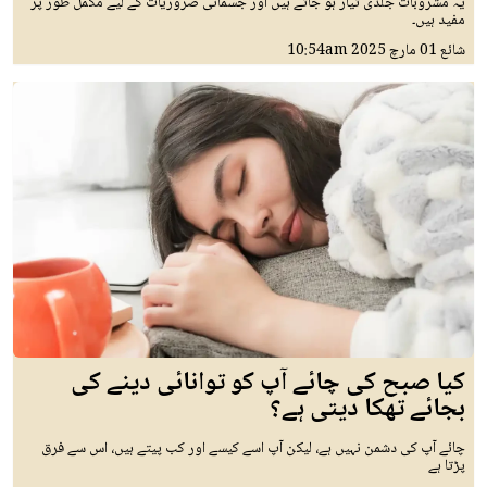
یہ مشروبات جلدی تیار ہو جاتے ہیں اور جسمانی ضروریات کے لیے مکمل طور پر
مفید ہیں۔
شائع
01 مارچ 2025
10:54am
کیا صبح کی چائے آپ کو توانائی دینے کی
بجائے تھکا دیتی ہے؟
چائے آپ کی دشمن نہیں ہے، لیکن آپ اسے کیسے اور کب پیتے ہیں، اس سے فرق
پڑتا ہے