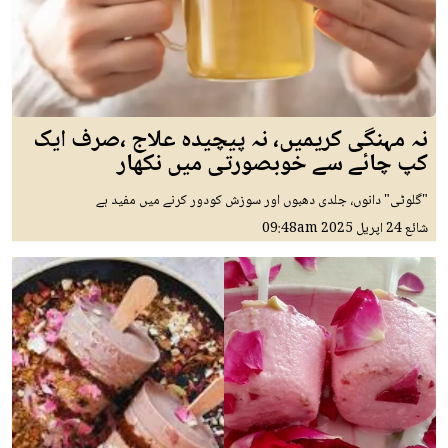
نہ مہنگی کریمیں، نہ پیچیدہ علاج ،صرف ایک
کپ چائے سے خوبصورتی میں نکھار
"گلوٹی" دانوں، جلدی دھبوں اور سوزش کودور کرنے میں مفید ہے
شائع
24 اپريل 2025
09:48am