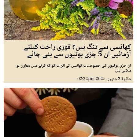
کھانسی سے تنگ ہیں؟ فوری راحت کیلئے
آزمائیں ان 5 جڑی بوٹیوں سے بنی چائے
ان جڑی بوٹیوں کی خصوصیات کھانسی کے اثرات کو کم کرنے میں معاون ہو
سکتی ہیں
شائع
25 جنوری 2025
02:22pm