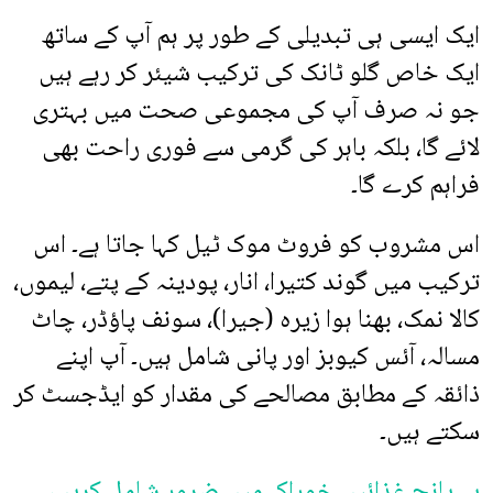
ایک ایسی ہی تبدیلی کے طور پر ہم آپ کے ساتھ
ایک خاص گلو ٹانک کی ترکیب شیئر کر رہے ہیں
جو نہ صرف آپ کی مجموعی صحت میں بہتری
لائے گا، بلکہ باہر کی گرمی سے فوری راحت بھی
فراہم کرے گا۔
اس مشروب کو فروٹ موک ٹیل کہا جاتا ہے۔ اس
ترکیب میں گوند کتیرا، انار، پودینہ کے پتے، لیموں،
کالا نمک، بھنا ہوا زیرہ (جیرا)، سونف پاؤڈر، چاٹ
مسالہ، آئس کیوبز اور پانی شامل ہیں۔ آپ اپنے
ذائقہ کے مطابق مصالحے کی مقدار کو ایڈجسٹ کر
سکتے ہیں۔
یہ پانچ غذائیں خوراک میں ضرور شامل کریں،