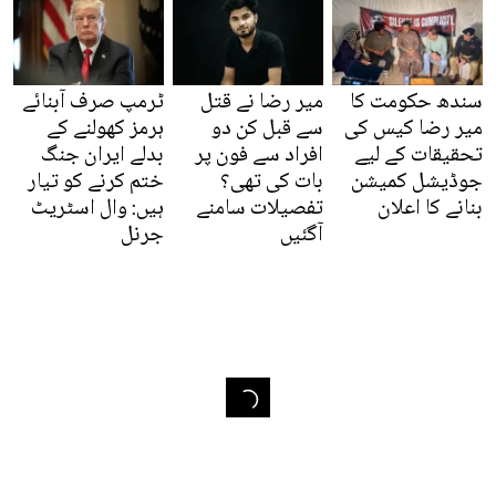
سندھ حکومت کا
میر رضا نے قتل
ٹرمپ صرف آبنائے
میر رضا کیس کی
سے قبل کن دو
ہرمز کھولنے کے
تحقیقات کے لیے
افراد سے فون پر
بدلے ایران جنگ
جوڈیشل کمیشن
بات کی تھی؟
ختم کرنے کو تیار
بنانے کا اعلان
تفصیلات سامنے
ہیں: وال اسٹریٹ
آگئیں
جرنل