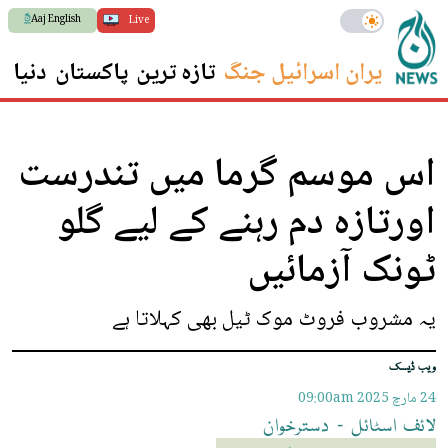
Aaj English
Live
ایران اسرائیل جنگ
تازہ ترین
پاکستان
دنیا
س
اس موسم گرما میں تندرست
اورتازہ دم رہنے کے لیے گلو
ٹونک آزمائیں
یہ مشروب فروٹ موک ٹیل بھی کہلاتا ہے
ویب ڈیسک
24 مارچ 2025
09:00am
لائف
اسٹائل
-
دسترخوان