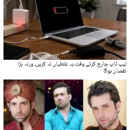
لیپ ٹاپ چارج کرتے وقت یہ غلطیاں نہ کریں، ورنہ بڑا
نقصان ہوگا