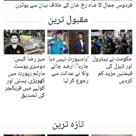
فردوس جمال کا شاہ رخ خان کے خلاف بیان سے یوٹرن
مقبول ترین
حکومت نے پیٹرول
'پاسپورٹ نہیں دیا
میر رضا کیس:
اور ڈیزل کی
جارہا': ارشد چائے
دوسری پوسٹ
قیمتیں مزید کم
والا نے عدالت سے
مارٹم رپورٹ میں
کردیں
رجوع کر لیا
کھوپڑی، پسلی اور
کولہے میں فریکچر
کی تصدیق
تازہ ترین