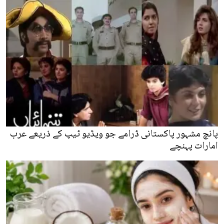
پانچ مشہور پاکستانی ڈرامے جو ویڈیو ٹیپ کے ذریعے عرب
امارات پہنچے