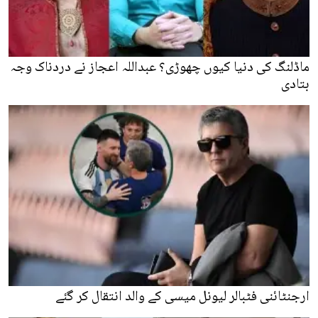
ماڈلنگ کی دنیا کیوں چھوڑی؟ عبداللہ اعجاز نے دردناک وجہ
بتادی
ارجنٹائنی فٹبالر لیونل میسی کے والد انتقال کر گئے