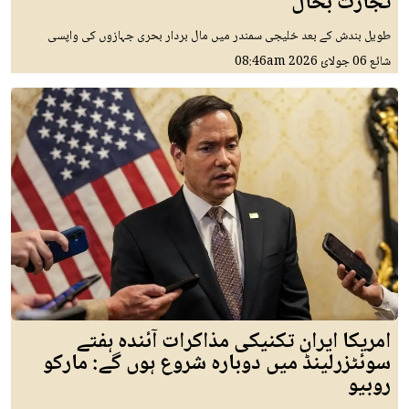
تجارت بحال
طویل بندش کے بعد خلیجی سمندر میں مال بردار بحری جہازوں کی واپسی
شائع
06 جولائ 2026
08:46am
امریکا ایران تکنیکی مذاکرات آئندہ ہفتے
سوئٹزرلینڈ میں دوبارہ شروع ہوں گے: مارکو
روبیو