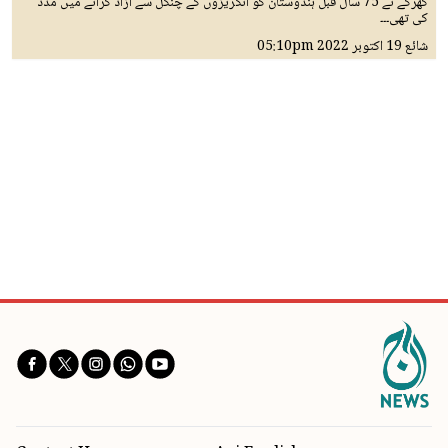
کھرگے نے 75 سال قبل ہندوستان کو انگریزوں کے چنگل سے آزاد کرانے میں مدد
کی تھی۔۔۔
شائع
19 اکتوبر 2022
05:10pm