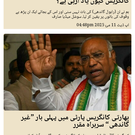
کانگریس کیوں یاد آرہی ہے؟
ہم نے ان (راہول گاندھی) کی بات نہیں سنی اور اس کے بجائے ایک ان پڑھ بے
وقوف کی باتوں پر یقین کر لیا، سوشل میڈیا صارف
اپ ڈیٹ
11 مئ 2025
04:48pm
بھارتی کانگریس پارٹی میں پہلی بار ”غیر
گاندھی“ سربراہ مقرر