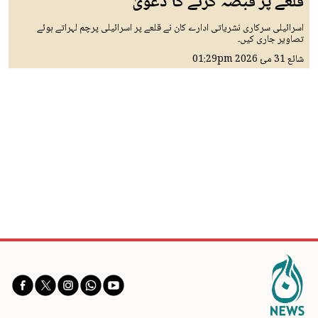
قلعے پر قبضہ کرنے کا دعویٰ
اسرائیلی سرکاری نشریاتی ادارے کان نے قلعے پر اسرائیلی پرچم لہراتے ہوئے
تصاویر جاری کیں۔
شائع
31 مئ 2026
01:29pm