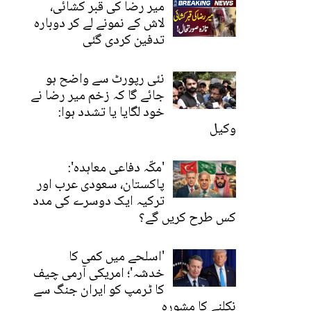
میر رضا کی قبر کشائی،
لاش کے نمونے لے کر دوبارہ
تدفین کردی گئی
نئی رپورٹ سے واضح ہو
جائے گا کہ زخم میر رضا نے
خود لگایا یا تشدد ہوا:
وکیل
'مکّہ دفاعی معاہدہ':
پاکستان، سعودی عرب اور
ترکیہ ایک دوسرے کی مدد
کس طرح کریں گے؟
'اسلحے میں کمی کا
خدشہ'؛ امریکی آرمی چیف
کا ٹرمپ کو ایران جنگ سے
نکلنے کا مشورہ