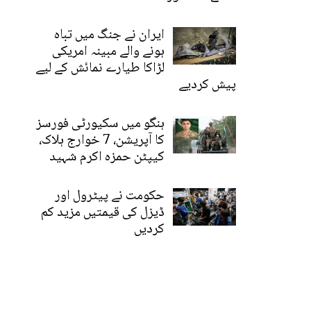
ایران نے جنگ میں تباہ
ہونے والے مبینہ امریکی
لڑاکا طیارے نمائش کے لیے
پیش کردیے
ہنگو میں سکیورٹی فورسز
کا آپریشن، 7 خوارج ہلاک،
کیپٹن حمزہ اکرم شہید
حکومت نے پیٹرول اور
ڈیزل کی قیمتیں مزید کم
کردیں