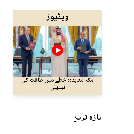
ویڈیوز
مکہ معاہدہ: خطے میں طاقت کی
نئے
تبدیلی
تازہ ترین