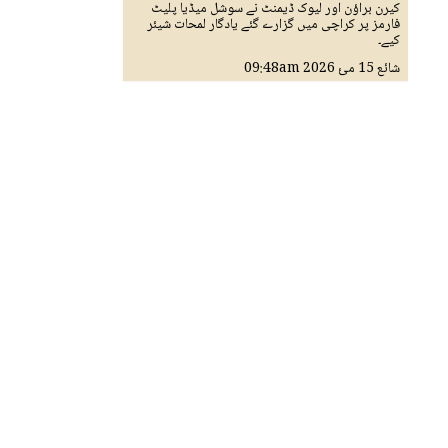
کیرن براؤن اور لیوک ڈیمنٹ نے سوشل میڈیا پلیٹ
فارمز پر کراچی میں گزارے گئے یادگار لمحات شیئر
کیے۔
شائع
15 مئ 2026
09:48am