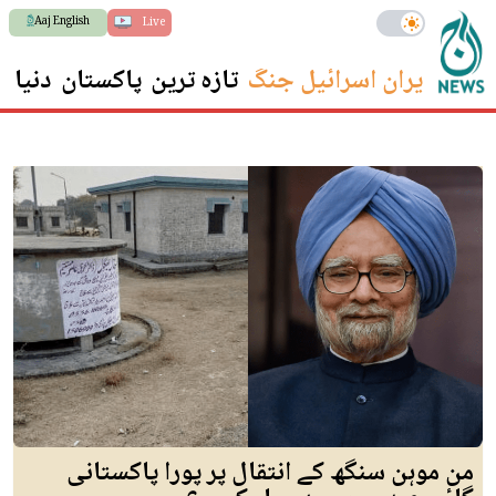
Aaj English
Live
ایران اسرائیل جنگ
تازہ ترین
پاکستان
دنیا
س
من موہن سنگھ کے انتقال پر پورا پاکستانی