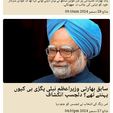
پاک بھارت کشیدگی پر من موہن سنگھ نے بیان دیتے ہوئے کہا تھا کہ مودی سرکار
خود کو تباہی کی جانب نہ جھونکے۔
شائع
28 دسمبر 2024
09:16am
سابق بھارتی وزیراعظم نیلی پگڑی ہی کیوں
پہنتے تھے؟ دلچسپ انکشاف
اس رنگ کے انتخاب نے تجسس کو جنم دیا
شائع
27 دسمبر 2024
04:05pm