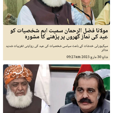
مولانا فضل الرحمان سمیت اہم شخصیات کو
عید کی نماز گھروں پر پڑھنے کا مشورہ
سیکیورٹی خدشات کے باعث سیاسی شخصیات کی عید کی روایتی تقریبات شدید
متاثر
شائع
30 مارچ 2025
09:27am