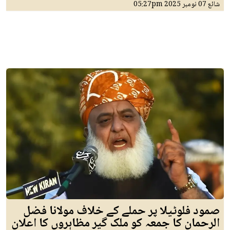
شائع
07 نومبر 2025
05:27pm
صمود فلوٹیلا پر حملے کے خلاف مولانا فضل
الرحمان کا جمعہ کو ملک گیر مظاہروں کا اعلان