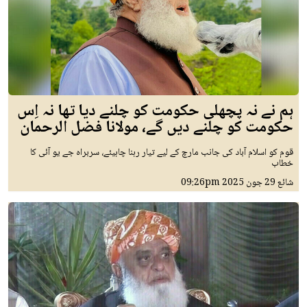
ہم نے نہ پچھلی حکومت کو چلنے دیا تھا نہ اِس
حکومت کو چلنے دیں گے، مولانا فضل الرحمان
قوم کو اسلام آباد کی جانب مارچ کے لیے تیار رہنا چاہیئے، سربراہ جے یو آئی کا
خطاب
شائع
29 جون 2025
09:26pm