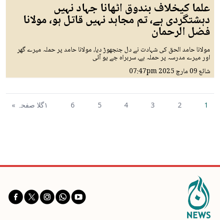
علما کیخلاف بندوق اٹھانا جہاد نہیں
دہشتگردی ہے، تم مجاہد نہیں قاتل ہو، مولانا
فضل الرحمان
مولانا حامد الحق کی شہادت نے دل جنجھوڑ دیا، مولانا حامد پر حملہ میرے گھر
اور میرے مدرسہ پر حملہ ہے، سربراہ جے یو آئی
شائع
09 مارچ 2025
07:47pm
1
2
3
4
5
6
١گلا صفحہ »