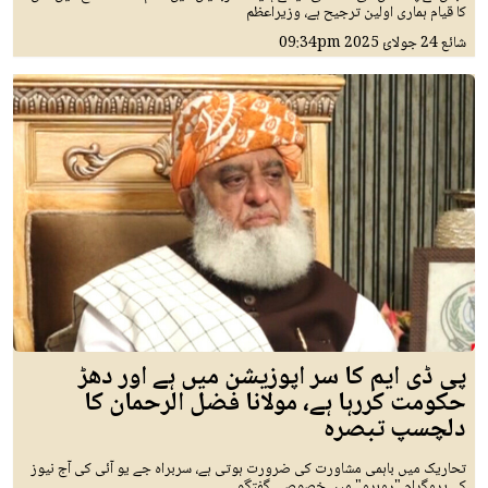
کا قیام ہماری اولین ترجیح ہے، وزیراعظم
شائع
24 جولائ 2025
09:34pm
پی ڈی ایم کا سر اپوزیشن میں ہے اور دھڑ
حکومت کررہا ہے، مولانا فضل الرحمان کا
دلچسپ تبصرہ
تحاریک میں باہمی مشاورت کی ضرورت ہوتی ہے، سربراہ جے یو آئی کی آج نیوز
کے پروگرام "روبرو" میں خصوصی گفتگو