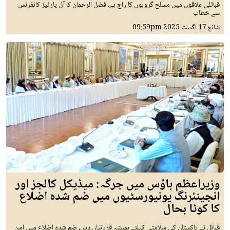
قبائلی علاقوں میں مسلح گروہوں کا راج ہے، فضل الرحمان کا آل پارٹیز کانفرنس
سے خطاب
شائع
17 اگست 2025
09:59pm
وزیراعظم ہاؤس میں جرگہ: میڈیکل کالجز اور
انجینئرنگ یونیورسٹیوں میں ضم شدہ اضلاع
کا کوٹا بحال
قبائل نے پاکستان کی سلامتی کیلئے ہمیشہ قربانیاں دیں، ضم شدہ اضلاع میں امن