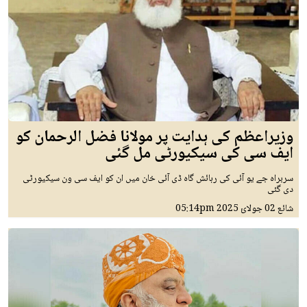
وزیراعظم کی ہدایت پر مولانا فضل الرحمان کو
ایف سی کی سیکیورٹی مل گئی
سربراہ جے یو آئی کی رہائش گاہ ڈی آئی خان میں ان کو ایف سی ون سیکیورٹی
دی گئی
شائع
02 جولائ 2025
05:14pm