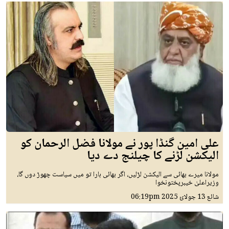
علی امین گنڈا پور نے مولانا فضل الرحمان کو
الیکشن لڑنے کا چیلنج دے دیا
مولانا میرے بھائی سے الیکشن لڑلیں، اگر بھائی ہارا تو میں سیاست چھوڑ دوں گا،
وزیراعلیٰ خیبرپختونخوا
شائع
13 جولائ 2025
06:19pm