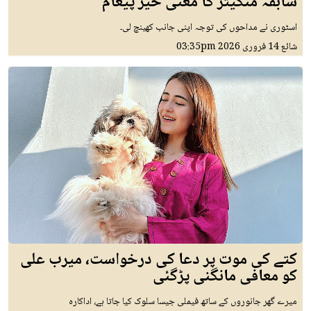
سابقہ منگیتر کا معنی خیز پیغام
اسٹوری نے مداحوں کی توجہ اپنی جانب کھینچ لی۔
شائع
14 فروری 2026
03:35pm
کتے کی موت پر دعا کی درخواست، میرب علی
کو معافی مانگنی پڑگئی
میرے گھر جانوروں کے ساتھ فیملی جیسا سلوک کیا جاتا ہے، اداکارہ