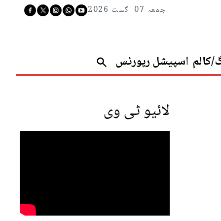
جمعہ 07 اگست 2026
گ/کالم
اسپیشل رپورٹس
لائیو ٹی وی