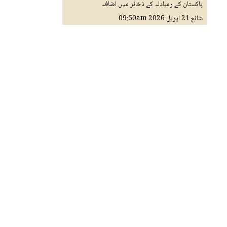
پاکستان کے رمبادلہ کے ذخائر میں اضافہ
شائع
21 اپريل 2026
09:50am