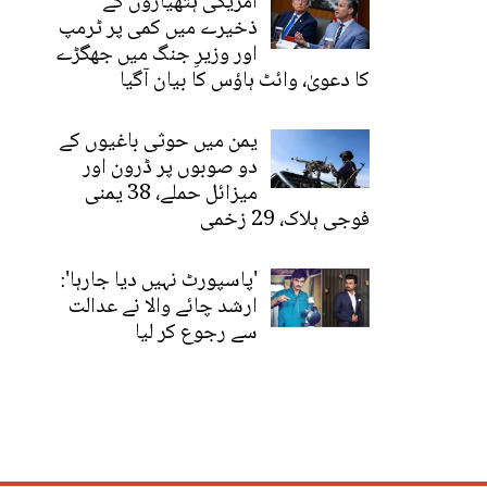
امریکی ہتھیاروں کے
ذخیرے میں کمی پر ٹرمپ
اور وزیرِ جنگ میں جھگڑے
کا دعویٰ، وائٹ ہاؤس کا بیان آگیا
یمن میں حوثی باغیوں کے
دو صوبوں پر ڈرون اور
میزائل حملے، 38 یمنی
فوجی ہلاک، 29 زخمی
'پاسپورٹ نہیں دیا جارہا':
ارشد چائے والا نے عدالت
سے رجوع کر لیا