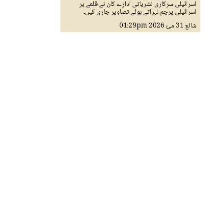
اسرائیلی سرکاری نشریاتی ادارے کان نے قلعے پر
اسرائیلی پرچم لہراتے ہوئے تصاویر جاری کیں۔
شائع
31 مئ 2026
01:29pm