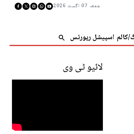
جمعہ 07 اگست 2026
گ/کالم
اسپیشل رپورٹس
لائیو ٹی وی