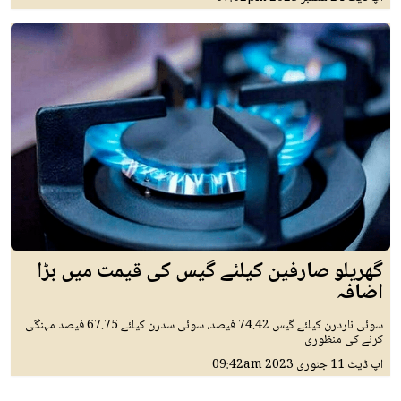
گھریلو صارفین کیلئے گیس کی قیمت میں بڑا
اضافہ
سوئی ناردرن کیلئے گیس 74.42 فیصد، سوئی سدرن کیلئے 67.75 فیصد مہنگی
کرنے کی منظوری
اپ ڈیٹ
11 جنوری 2023
09:42am