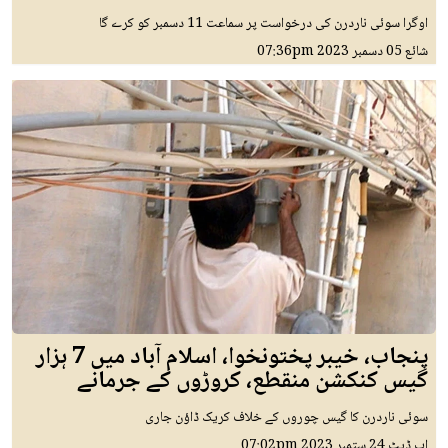
اوگرا سوئی ناردرن کی درخواست پر سماعت 11 دسمبر کو کرے گا
شائع
05 دسمبر 2023
07:36pm
پنجاب، خیبر پختونخوا، اسلام آباد میں 7 ہزار
گیس کنکشن منقطع، کروڑوں کے جرمانے
سوئی ناردرن کا گیس چوروں کے خلاف کریک ڈاؤن جاری
اپ ڈیٹ
24 ستمبر 2023
07:02pm