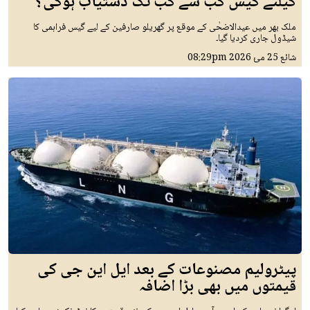
کیلئے گیس کب سے کب تک دستیاب ہوگی؟
ملک بھر میں عیدالاضحٰی کے موقع پر گھریلو صارفین کے لیے گیس فراہمی کا
شیڈول جاری کردیا گیا۔
شائع
25 مئ 2026
08:29pm
پیٹرولیم مصنوعات کے بعد ایل این جی کی
قیمتوں میں بھی بڑا اضافہ