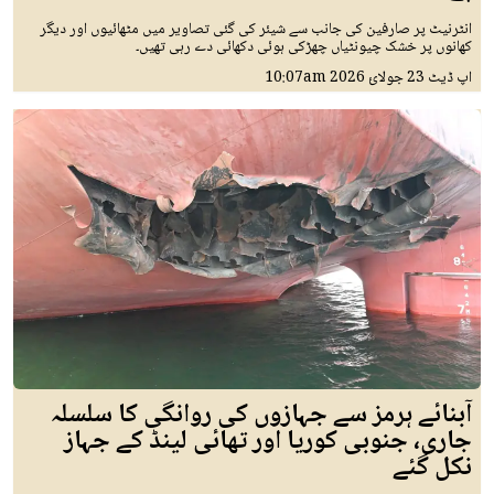
انٹرنیٹ پر صارفین کی جانب سے شیئر کی گئی تصاویر میں مٹھائیوں اور دیگر
کھانوں پر خشک چیونٹیاں چھڑکی ہوئی دکھائی دے رہی تھیں۔
اپ ڈیٹ
23 جولائ 2026
10:07am
آبنائے ہرمز سے جہازوں کی روانگی کا سلسلہ
جاری، جنوبی کوریا اور تھائی لینڈ کے جہاز
نکل گئے