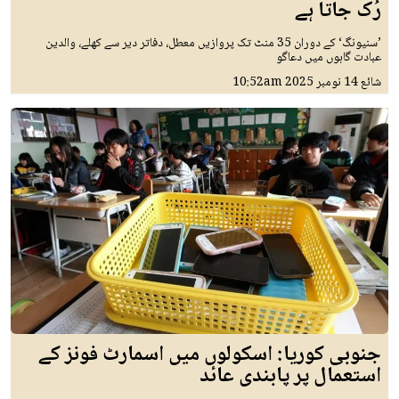
رُک جاتا ہے
’سنیونگ‘ کے دوران 35 منٹ تک پروازیں معطل، دفاتر دیر سے کھلے، والدین
عبادت گاہوں میں دعاگو
شائع
14 نومبر 2025
10:52am
جنوبی کوریا: اسکولوں میں اسمارٹ فونز کے
استعمال پر پابندی عائد