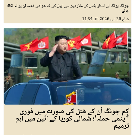
چونگ یونگ نے اسٹار بکس کے ملازمین سے اپیل کی کہ عوامی غصہ ان پر نہ نکالا
جائے
شائع
26 مئ 2026
11:34am
کِم جونگ اُن کے قتل کی صورت میں فوری
'ایٹمی حملہ'؛ شمالی کوریا کے آئین میں اہم
ترمیم