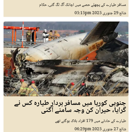
مسافر طیارے کے پچھلے حصے میں اچانک آگ لگ گئی، حکام
شائع
29 جنوری 2025
05:15pm
جنوبی کوریا میں مسافر بردار طیارہ کس نے
گرایا، حیران کن وجہ سامنے آگئی
طیارے کے حادثے میں 179 افراد ہلاک ہوگئے تھے
شائع
27 جنوری 2025
06:29pm