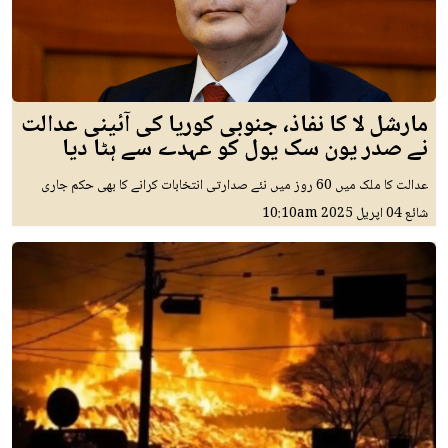
مارشل لا کا نفاذ، جنوبی کوریا کی آئینی عدالت
نے صدر یون سک یول کو عہدے سے ہٹا دیا
عدالت کا ملک میں 60 روز میں نئے صدارتی انتخابات کرانے کا بھی حکم جاری
شائع
04 اپريل 2025
10:10am