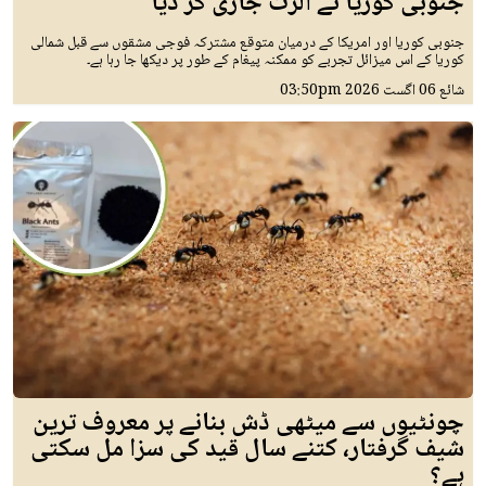
جنوبی کوریا نے الرٹ جاری کر دیا
جنوبی کوریا اور امریکا کے درمیان متوقع مشترکہ فوجی مشقوں سے قبل شمالی
کوریا کے اس میزائل تجربے کو ممکنہ پیغام کے طور پر دیکھا جا رہا ہے۔
شائع
06 اگست 2026
03:50pm
چونٹیوں سے میٹھی ڈش بنانے پر معروف ترین
شیف گرفتار، کتنے سال قید کی سزا مل سکتی
ہے؟