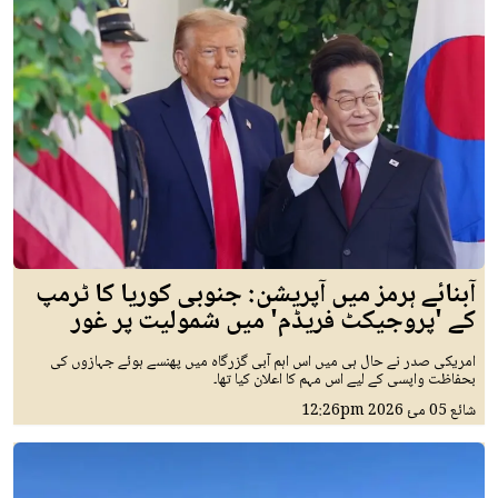
آبنائے ہرمز میں آپریشن: جنوبی کوریا کا ٹرمپ
کے 'پروجیکٹ فریڈم' میں شمولیت پر غور
امریکی صدر نے حال ہی میں اس اہم آبی گزرگاہ میں پھنسے ہوئے جہازوں کی
بحفاظت واپسی کے لیے اس مہم کا اعلان کیا تھا۔
شائع
05 مئ 2026
12:26pm