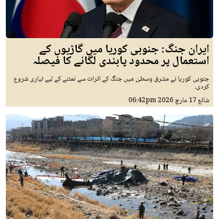
ایران جنگ: جنوبی کوریا میں گاڑیوں کے
استعمال پر محدود پابندی لگانے کا فیصلہ
جنوبی کوریا نے مشرق وسطیٰ میں جنگ کے اثرات سے نمٹنے کے لیے تیاری شروع
کردی۔
شائع
17 مارچ 2026
06:42pm