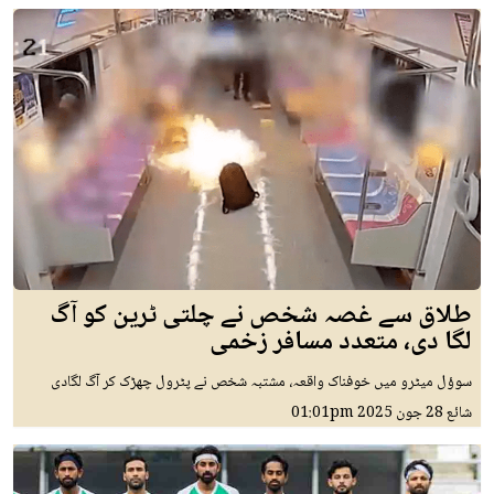
طلاق سے غصہ شخص نے چلتی ٹرین کو آگ
لگا دی، متعدد مسافر زخمی
سوؤل میٹرو میں خوفناک واقعہ، مشتبہ شخص نے پٹرول چھڑک کر آگ لگادی
شائع
28 جون 2025
01:01pm