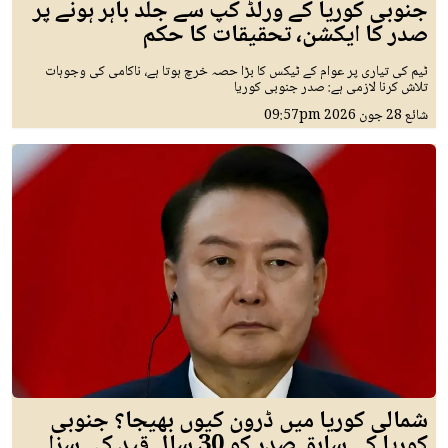
جنوبی کوریا کے ورلڈ کپ سے جلد باہر ہونے پر
صدر کا ایکشن، تحقیقات کا حکم
ٹیم کی تیاری پر عوام کے ٹیکس کا بڑا حصہ خرچ ہوتا ہے، ناکامی کی وجوہات
تلاش کرنا لازمی ہے: صدر جنوبی کوریا
شائع
28 جون 2026
09:57pm
شمالی کوریا میں ڈرون کیوں بھیجا؟ جنوبی
کوریا کے سابق صدر کو 30 سال قید کی سزا