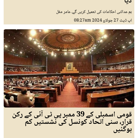
دیا
ہم عدالتی احکامات کی تعمیل کریں گے، عامر مغل
اپ ڈیٹ
27 جولائ 2024
08:27am
قومی اسمبلی کے 39 ممبر پی ٹی آئی کے رکن
قرار، سنی اتحاد کونسل کی نشستیں کم
ہوگئیں