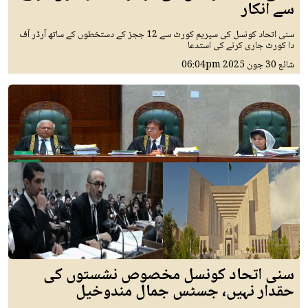
سے انکار
سنی اتحاد کونسل کی سپریم کورٹ سے 12 ججز کے دستخطوں کے ساتھ آرڈر آف
دا کورٹ جاری کرنے کی استدعا
شائع
30 جون 2025
06:04pm
سنی اتحاد کونسل مخصوص نشستوں کی
حقدار نہیں، جسٹس جمال مندوخیل