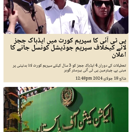
پی ٹی آئی کا سپریم کورٹ میں ایڈہاک ججز
لانے کیخلاف سپریم جوڈیشل کونسل جانے کا
اعلان
تعطیلات کے دوران 4 ایڈہاک ججز کو 3 سال کیلئے سپریم کورٹ لانا بدنیتی پر
مبنی ہے، چیئرمین پی ٹی آئی بیرسٹر گوہر
شائع
18 جولائ 2024
12:48pm