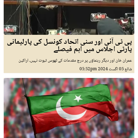
پی ٹی آئی اور سنی اتحاد کونسل کی پارلیمانی
پارٹی اجلاس میں اہم فیصلے
عمران خان اور دیگر رہنماؤں پر درج مقدمات کے ٹھوس ثبوت نہیں، اراکین
شائع
05 اگست 2024
05:52pm