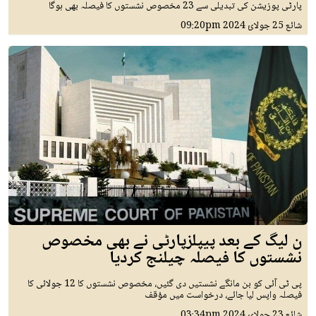
پارٹی پوزیشن کی تبدیلی سے 23 مخصوص نشستوں کا فیصلہ بھی ہوگا
شائع
25 جولائ 2024
09:20pm
ن لیگ کے بعد پیپلزپارٹی نے بھی مخصوص
نشستوں کا فیصلہ چیلنج کردیا
پی ٹی آئی کو بن مانگے نشستیں دی گئیں، مخصوص نشستوں کا 12 جولائی کا
فیصلہ واپس لیا جائے، درخواست میں مؤقف
شائع
23 جولائ 2024
03:34pm