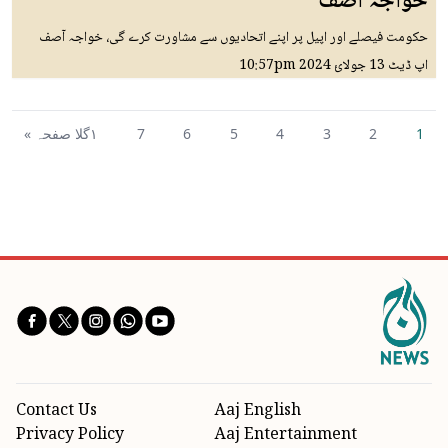
خواجہ آصف
حکومت فیصلے اور اپیل پر اپنے اتحادیوں سے مشاورت کرے گی، خواجہ آصف
اپ ڈیٹ
13 جولائ 2024
10:57pm
1
2
3
4
5
6
7
١گلا صفحہ »
Contact Us
Aaj English
Privacy Policy
Aaj Entertainment