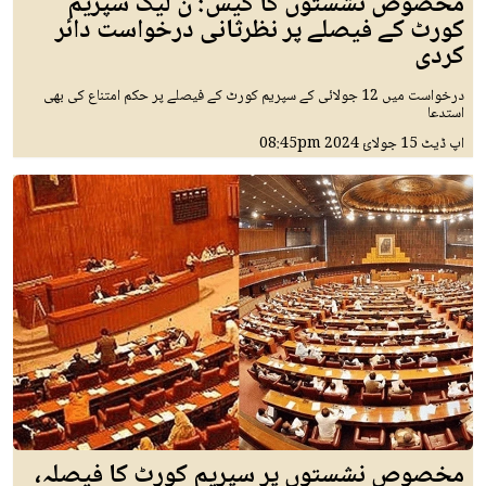
مخصوص نشستوں کا کیس: ن لیگ سپریم
کورٹ کے فیصلے پر نظرثانی درخواست دائر
کردی
درخواست میں 12 جولائی کے سپریم کورٹ کے فیصلے پر حکم امتناع کی بھی
استدعا
اپ ڈیٹ
15 جولائ 2024
08:45pm
مخصوص نشستوں پر سپریم کورٹ کا فیصلہ،