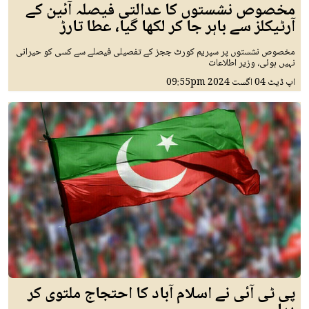
مخصوص نشستوں کا عدالتی فیصلہ آئین کے
آرٹیکلز سے باہر جا کر لکھا گیا، عطا تارڑ
مخصوص نشستوں پر سپریم کورٹ ججز کے تفصیلی فیصلے سے کسی کو حیرانی
نہیں ہوئی، وزیر اطلاعات
اپ ڈیٹ
04 اگست 2024
09:55pm
پی ٹی آئی نے اسلام آباد کا احتجاج ملتوی کر