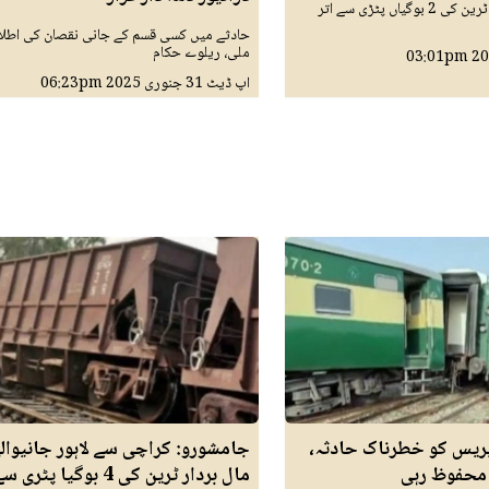
خانیوال کے قریب ٹرین کی 2 بوگیاں پٹڑی سے اتر
حادثے میں کسی قسم کے جانی نقصان کی اطلا
ملی، ریلوے حکام
03:01pm
اپ ڈیٹ
31 جنوری 2025
06:23pm
ریس کو خطرناک حادثہ،
جامشورو: کراچی سے لاہور جانیوال
 محفوظ رہی
مال بردار ٹرین کی 4 بوگیا پٹر