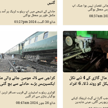
گئیں
انی نقصان نہیں ہوا جبکہ اپ
وس معطل ہوگئی
حادثے کے نتیجے میں اپ ریلوے ٹریک پر آمد 
مکمل طور پر معطل ہوگئی
08:37am
شائع
30 اگست 2024
05:27pm
انڈیا پھاٹک پر مال گاڑی کے 4 ڈبے نکل
کراچی سے لالہ موسیٰ جانے والی م
گئے، موٹرسائیکل کو روند ڈالا، 6 افراد
ایکسپریس بڑے حادثے سے بچ گئی
بوگیاں پٹڑی سے اتر گئیں
جب گارڈ نے گیٹ ٹریفک کیلئے
 ریورس آگئی، عینی شاہدین
شائع
26 جون 2024
08:47am