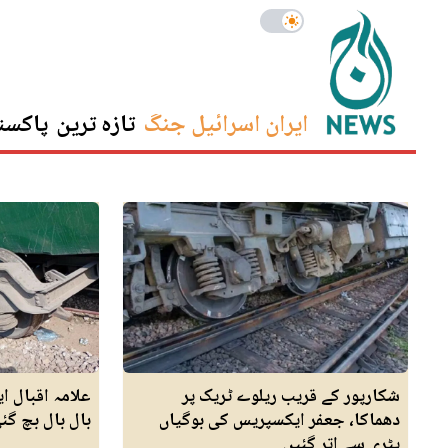
ایران اسرائیل جنگ
تازہ ترین
پاکست
شکارپور کے قریب ریلوے ٹریک پر
علامہ اقبال 
دھماکا، جعفر ایکسپریس کی بوگیاں
بال بال بچ گئ
پٹری سے اتر گئیں