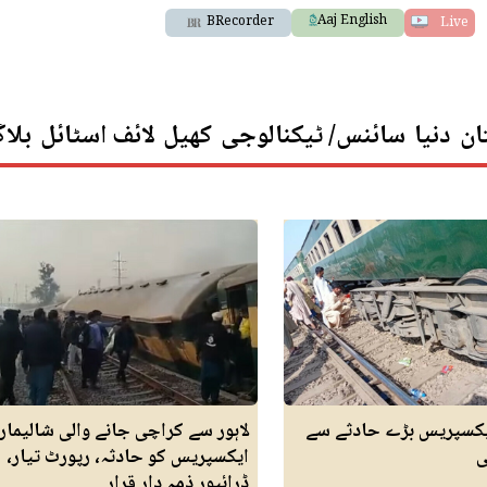
Aaj English
BRecorder
Live
ان
دنیا
سائنس/ ٹیکنالوجی
کھیل
لائف اسٹائل
بلا
ایکسپریس بڑے حادثے سے
لاہور سے کراچی جانے والی شالیمار
ی
ایکسپریس کو حادثہ، رپورٹ تیار،
ڈرائیور ذمہ دار قرار