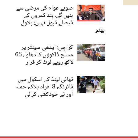
صوبے عوام کی مرضی سے
بنیں گے، بند کمروں کے
فیصلے قبول نہیں: بلاول
بھٹو
کراچی: ایدھی سینٹر پر
مسلح ڈاکوؤں کا دھاوا، 65
لاکھ روپے لوٹ کر فرار
تھائی لینڈ کے اسکول میں
فائرنگ، 8 افراد ہلاک، حملہ
آور نے خودکشی کر لی