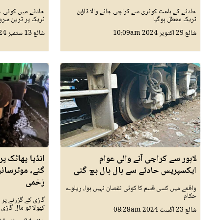
حادثے کے باعث کوٹری سے کراچی جانے والا ڈاؤن
حادثے میں کوئی ج
ٹریک معطل ہوگیا
ٹریک پر ٹرین سر
شائع
29 اکتوبر 2024
10:09am
شائع
13 ستمبر 2024
لاہور سے کراچی آنے والی عوام
ایکسپریس حادثے سے بال بال بچ گئی
زخمی
واقعے میں کسی قسم کا کوئی نقصان نہیں ہوا، ریلوے
حکام
گاڑی کے گزرنے پر 
کھولا تو مال گاڑی
شائع
23 اگست 2024
08:28am