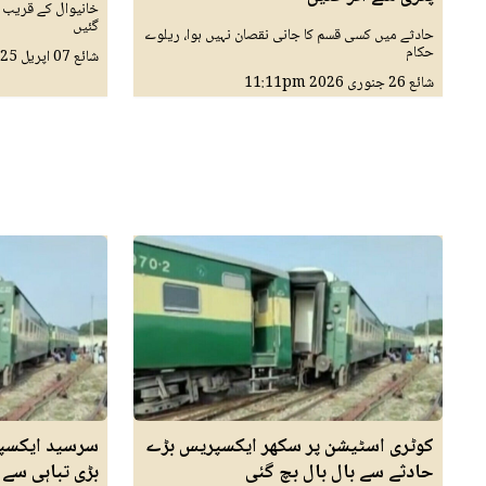
گئیں
حادثے میں کسی قسم کا جانی نقصان نہیں ہوا، ریلوے
حکام
شائع
07 اپريل 2025
شائع
26 جنوری 2026
11:11pm
کوٹری اسٹیشن پر سکھر ایکسپریس بڑے
سرسید ایکسپ
حادثے سے بال بال بچ گئی
بڑی تباہی سے