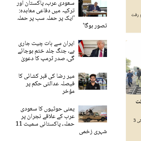
سعودی عرب، پاکستان اور
ترکیہ میں دفاعی معاہدہ:
و رفت
'ایک پر حملہ سب پر حملہ
تصور ہوگا'
ایران سے بات چیت جاری
ہے، جنگ جلد ختم ہوجائے
گی، صدر ٹرمپ کا دعویٰ
میر رضا کی قبر کشائی کا
فیصلہ عدالتی حکم پر
مؤخر
لت
یمنی حوثیوں کا سعودی
عرب کے علاقے نجران پر
کوٹری ریلوے اسٹیشن کے قریب مسافر ٹرین کی 3
حملہ، پاکستانی سمیت 11
شہری زخمی