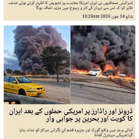
اسرائیلی صحافیوں نے ایران امریکا معاہدے پر تشویش کا اظہار کرتے ہوئے خدشہ
ظاہر کیا کہ اس سے تہران کے اثر و رسوخ میں مزید اضافہ ہوگا
شائع
14 جون 2026
10:28am
ڈرونز اور راڈارز پر امریکی حملوں کے بعد ایران
کا کویت اور بحرین پر جوابی وار
آبنائے ہرمز میں واقع گورک اور جزیرہ قشم کے نگرانی مراکز کو نشانہ بنایا
گیا،امریکی سینٹرل کمانڈ