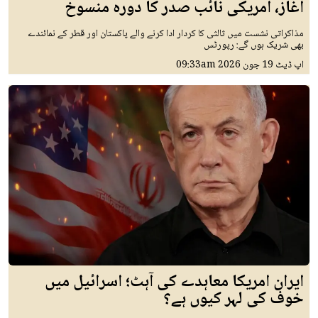
آغاز، امریکی نائب صدر کا دورہ منسوخ
مذاکراتی نشست میں ثالثی کا کردار ادا کرنے والے پاکستان اور قطر کے نمائندے
بھی شریک ہوں گے: رپورٹس
اپ ڈیٹ
19 جون 2026
09:33am
ایران امریکا معاہدے کی آہٹ؛ اسرائیل میں
خوف کی لہر کیوں ہے؟