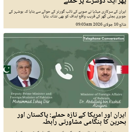
پھر ایک دوسرے پر حملے
ایران کے سرکاری میڈیا نے صوبے کے نائب گورنر کے حوالے سے بتایا کہ بوشہر کے
جوہری بجلی گھر کے قریب واقع اہداف کو بھی نشانہ بنایا
شائع
10 جولائ 2026
09:03am
ایران اور امریکا کے تازہ حملے: پاکستان اور
بحرین کا ہنگامی مشاورتی رابطہ