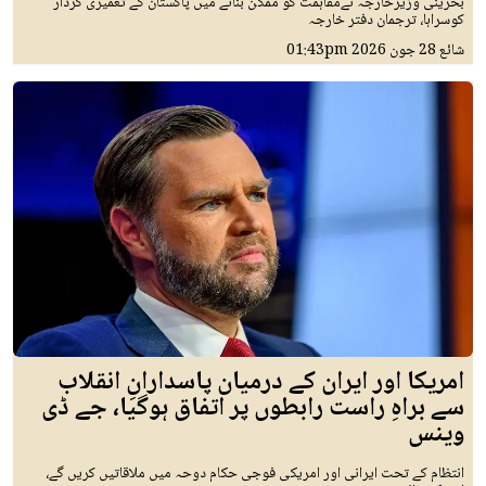
بحرینی وزیرخارجہ نےمفاہمت کو ممکن بنانے میں پاکستان کے تعمیری کردار
کوسراہا، ترجمان دفتر خارجہ
شائع
28 جون 2026
01:43pm
امریکا اور ایران کے درمیان پاسدارانِ انقلاب
سے براہِ راست رابطوں پر اتفاق ہوگیا، جے ڈی
وینس
انتظام کے تحت ایرانی اور امریکی فوجی حکام دوحہ میں ملاقاتیں کریں گے،