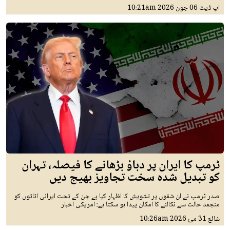
اپ ڈیٹ
06 جون 2026
10:21am
ٹرمپ کا ایران پر دباؤ بڑھانے کا فیصلہ، تہران
کو تبدیل شدہ سخت تجاویز بھیج دیں
صدر ٹرمپ نے ان شقوں پر تشویش کا اظہار کیا ہے جن کے تحت ایرانی اثاثوں کو
منجمد حالت سے نکالنے کا امکان پیدا ہو سکتا ہے: امریکی اخبار
شائع
31 مئ 2026
10:26am