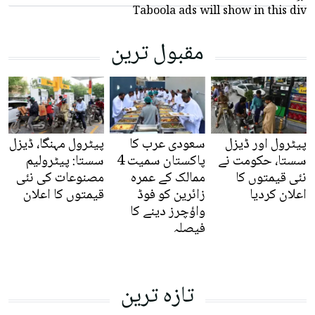
Taboola ads will show in this div
مقبول ترین
پیٹرول اور ڈیزل
سعودی عرب کا
پیٹرول مہنگا، ڈیزل
سستا، حکومت نے
پاکستان سمیت 4
سستا: پیٹرولیم
نئی قیمتوں کا
ممالک کے عمرہ
مصنوعات کی نئی
اعلان کردیا
زائرین کو فوڈ
قیمتوں کا اعلان
واؤچرز دینے کا
فیصلہ
تازہ ترین