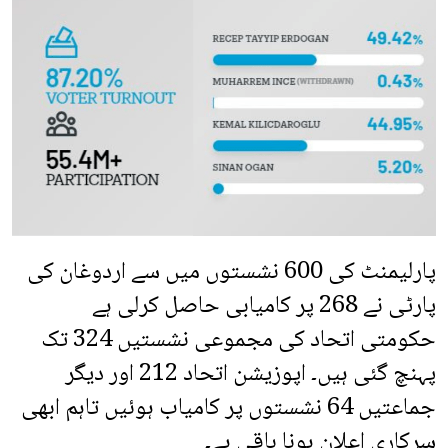
پارلیمنٹ کی 600 نشستوں میں سے اردوغان کی
پارٹی نے 268 پر کامیابی حاصل کرلی ہے
حکومتی اتحاد کی مجموعی نشستیں 324 تک
پہنچ گئی ہیں۔ اپوزیشن اتحاد 212 اور دیگر
جماعتیں 64 نشستوں پر کامیاب ہوئیں تاہم ابھی
سرکاری اعلان ہونا باقی ہے۔