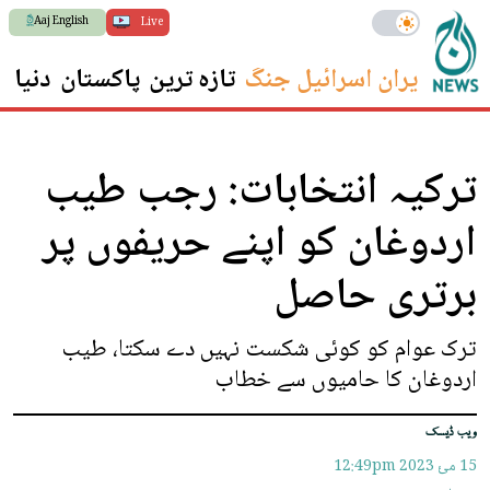
Aaj English
Live
ایران اسرائیل جنگ
تازہ ترین
پاکستان
دنیا
س
ترکیہ انتخابات: رجب طیب
اردوغان کو اپنے حریفوں پر
برتری حاصل
ترک عوام کو کوئی شکست نہیں دے سکتا، طیب
اردوغان کا حامیوں سے خطاب
ویب ڈیسک
15 مئ 2023
12:49pm