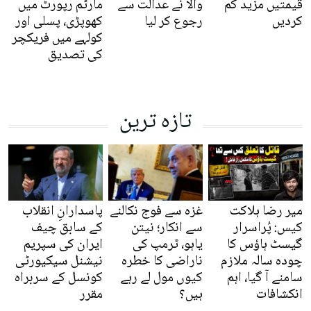
قیمتیں مزید کم
والا نے عدالت سے
مارٹم رپورٹ میں
کردیں
رجوع کر لیا
کھوپڑی، پسلی اور
کولہے میں فریکچر
کی تصدیق
تازہ ترین
میر رضا ہلاکت
غزہ سے فوج نکالنے
پاسدارانِ انقلاب
کیس: پُراسرار
سے انکار؛ نیتن
کے سابق چیف
گیسٹ ہاؤس کا
یاہو، ٹرمپ کی
ایران کی سپریم
چودہ سالہ ملازم
ناراضی کا خطرہ
نیشنل سیکیورٹی
سامنے آ گیا، اہم
کیوں مول لے رہے
کونسل کے سربراہ
انکشافات
ہیں؟
مقرر