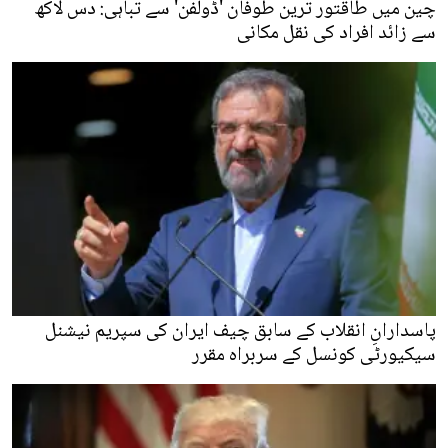
چین میں طاقتور ترین طوفان 'ڈولفن' سے تباہی: دس لاکھ
سے زائد افراد کی نقل مکانی
پاسدارانِ انقلاب کے سابق چیف ایران کی سپریم نیشنل
سیکیورٹی کونسل کے سربراہ مقرر