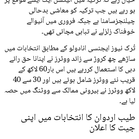
خیال رہے کہ ترکیہ میں الیکشن ایک ایسے موقع پر
ہو رہے ہیں جب ترکیہ کو معاشی بدحالی
چیلنجزسامنا ہے جبکہ فروری میں آنیوالے
خوفناک زلزلے نے تباہی مچائی تھی۔
تُرک نیوز ایجنسی انادولو کے مطابق انتخابات میں
ساڑھے چھ کروڑ سے زائد ووٹرز نے اپنانا حق رائے
دہی کا استعمال کررہے ہیں اس بار60 لاکھ کے
قریب نئے ووٹرز شامل ہوئے ہیں اور 30 سے 40
لاکھ ووٹرز نے بیرونی ممالک سے ووٹنگ میں حصہ
لیا ہے۔
طیب اردوان کا انتخابات میں اپنی
جیت کا اعلان