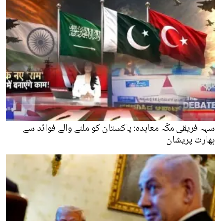
سہہ فریقی مکّہ معاہدہ: پاکستان کو ملنے والے فوائد سے
بھارت پریشان