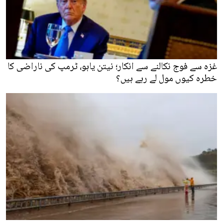
غزہ سے فوج نکالنے سے انکار؛ نیتن یاہو، ٹرمپ کی ناراضی کا
خطرہ کیوں مول لے رہے ہیں؟