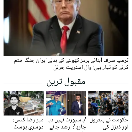
ٹرمپ صرف آبنائے ہرمز کھولنے کے بدلے ایران جنگ ختم
کرنے کو تیار ہیں: وال اسٹریٹ جرنل
مقبول ترین
حکومت نے پیٹرول
'پاسپورٹ نہیں دیا
میر رضا کیس:
اور ڈیزل کی
جارہا': ارشد چائے
دوسری پوسٹ