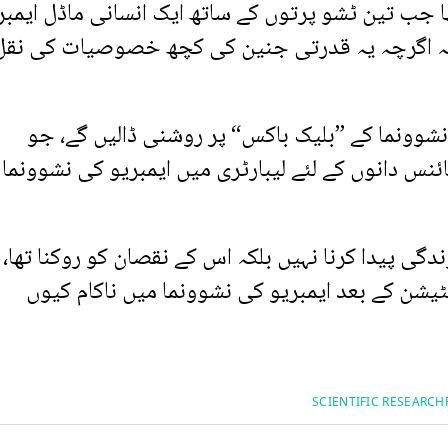
تھا جب تین ٹشو پرتوں کے ساتھ ایک انسانی ماڈل ایمبر
دیا کہ اگرچہ یہ قدرتی جنین کی کچھ خصوصیات کی نقل
 نشوونما کے ”بلیک باکس“ پر روشنی ڈالیں گے، جو
 ہے، جو سائنس دانوں کے لئے لیبارٹری میں ایمبریو کی نشوونما 
دگی پیدا کرنا نہیں بلکہ اس کے نقصان کو روکنا تھا، 
یشن کے بعد ایمبریو کی نشوونما میں ناکام کیوں
SCIENTIFIC RESEARCH