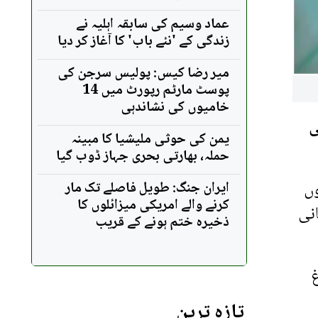
عماد وسیم کی سابقہ اہلیہ نے
زندگی کے 'نئے باب' کا آغاز کر دیا
میر رضا کیس: پولیس سرجن کی
پوسٹ مارٹم رپورٹ میں 14
خامیوں کی نشاندہی
ی
یمن کی حوثی ملیشیا کا مبینہ
حملہ، بھارتی بحری جہاز ڈوب گیا
وں
ایران جنگ: طویل فاصلے تک مار
کرنے والے امریکی میزائلوں کا
نی
ذخیرہ ختم ہونے کے قریب
غ
تازہ ترین