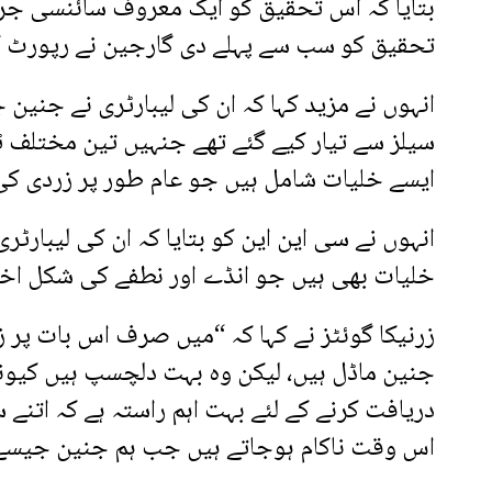
بتایا کہ اس تحقیق کو ایک معروف سائنسی جریدے
تحقیق کو سب سے پہلے دی گارجین نے رپورٹ کی
انہوں نے مزید کہا کہ ان کی لیبارٹری نے جنین
سیلز سے تیار کیے گئے تھے جنہیں تین مختلف ٹشو 
ایسے خلیات شامل ہیں جو عام طور پر زردی کی ت
انہوں نے سی این این کو بتایا کہ ان کی لیبار
خلیات بھی ہیں جو انڈے اور نطفے کی شکل اخت
زرنیکا گوئٹز نے کہا کہ “میں صرف اس بات پر زور
جنین ماڈل ہیں، لیکن وہ بہت دلچسپ ہیں کیونکہ
دریافت کرنے کے لئے بہت اہم راستہ ہے کہ اتنے 
اس وقت ناکام ہوجاتے ہیں جب ہم جنین جیسے ڈ