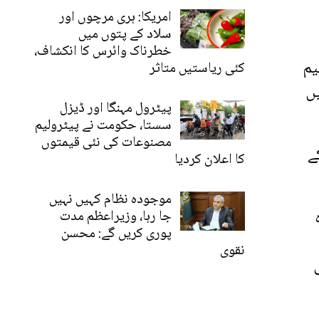
امریکا: ہری مرچوں اور
سلاد کے پتوں میں
خطرناک وائرس کا انکشاف،
یم
کئی ریاستیں متاثر
یں
پیٹرول مہنگا اور ڈیزل
سستا، حکومت نے پیٹرولیم
مصنوعات کی نئی قیمتوں
ے
کا اعلان کردیا
موجودہ نظام کہیں نہیں
جا رہا، وزیراعظم مدت
پوری کریں گے: محسن
نقوی