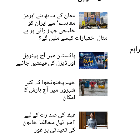
عمان کے ساتھ نئے ’ہرمز
معاہدے‘ سے ایران کو
خلیجی جہاز رانی پر بے
مثال اختیارات کیسے ملیں گے؟
اہم
پاکستان میں آج پیٹرول
اور ڈیزل کی قیمتیں جانیے
خیبرپختونخوا کے کئی
شہروں میں آج بارش کا
امکان
فیفا کی صدارت کے لیے
'اسرائیل مخالف' خاتون
کی تعیناتی پر غور