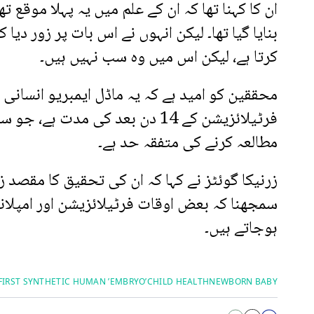
ان کا کہنا تھا کہ ان کے علم میں یہ پہلا موقع 
بنایا گیا تھا۔ لیکن انہوں نے اس بات پر زور 
کرتا ہے، لیکن اس میں وہ سب نہیں ہیں۔
محققین کو امید ہے کہ یہ ماڈل ایمبریو انسانی
فرٹیلائزیشن کے 14 دن بعد کی مدت
مطالعہ کرنے کی متفقہ حد ہے۔
زرنیکا گوئٹز نے کہا کہ ان کی تحقیق کا مقصد زن
سمجھنا کہ بعض اوقات فرٹیلائزیشن اور امپلانٹ
ہوجاتے ہیں۔
FIRST SYNTHETIC HUMAN ’EMBRYO’
CHILD HEALTH
NEWBORN BABY