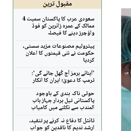
مقبول ترین
سعودی عرب کا پاکستان سمیت 4
ممالک کے عمرہ زائرین کو فوڈ
واؤچرز دینے کا فیصلہ
پیٹرولیم مصنوعات مزید سستی،
حکومت نے نئی قیمتوں کا اعلان
کردیا
'آبنائے ہرمز آج کُھل جائے گی':
ٹرمپ کا دعویٰ؛ ایران کا انکار
حوثی ناکہ بندی کے باوجود
پاکستانی تیل بردار جہاز باب
المندب سے نکلنے میں کامیاب
ٹائٹل کا دفاع نہ کرنے پر تنقید،
ارشد ندیم کا ناقدین کو جواب