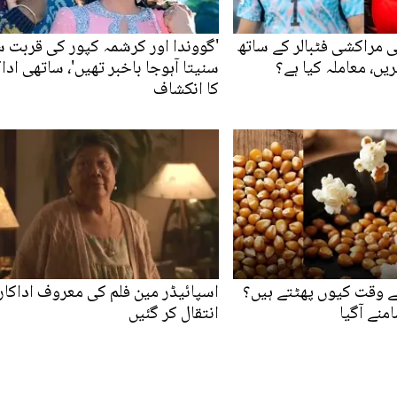
 مراکشی فٹبالر کے ساتھ
'گووندا اور کرشمہ کپور کی قربت 
یں، معاملہ کیا ہے؟
سنیتا آہوجا باخبر تھیں'، ساتھی اداک
کا انکشاف
ے وقت کیوں پھٹتے ہیں؟
اسپائیڈر مین فلم کی معروف اداکار
نے آگیا
انتقال کر گئیں