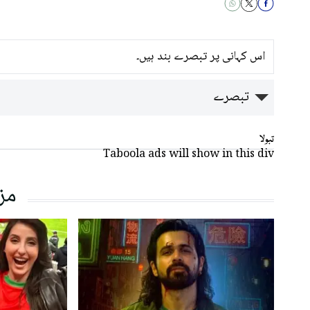
اس کہانی پر تبصرے بند ہیں۔
تبصرے
تبولا
Taboola ads will show in this div
مز