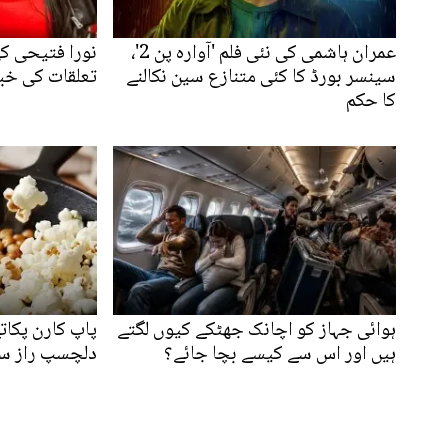
عمران ہاشمی کی نئی فلم 'آوارہ پن 2'،
نورا فتیحی کی
سینسر بورڈ کا کئی متنازع سین نکالنے
تعلقات کی خبر
کا حکم
ہوائی جہاز کو اچانک جھٹکے کیوں لگتے
پاپ کارن پکات
ہیں اور اس سے کیسے بچا جائے؟
دلچسپ راز سام