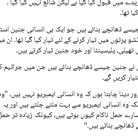
 میں قبول کیا گیا ہے لیکن شائع نہیں کیا گیا ۔
ا تھا۔
 جیسے ڈھانچے بنائے ہیں جو ایک ہی انسانی جنین اسٹ
پرتوں میں تیار کرنے کے لئے تیار کیا گیا تھا۔ ان م
ھیلی، پلیسینٹا اور خود جنین تیار کرتے ہیں۔
ٹری نے جنین جیسے ڈھانچے بنائے ہیں جن میں جراثیم ک
یار کریں گے۔
 دینا چاہتا ہوں کہ وہ انسانی ایمبریو نہیں ہیں۔ ”وہ
 وہ انسانی ایمبریو سے بہت ملتے جلتے ہیں اور یہ
سارے حمل ناکام کیوں ہوتے ہیں، کیونکہ زیادہ تر حمل
ھانچے بناتے ہیں.“