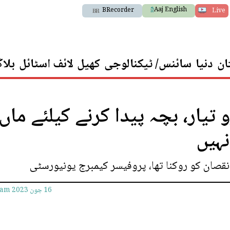
Aaj English
BRecorder
Live
ان
دنیا
سائنس/ ٹیکنالوجی
کھیل
لائف اسٹائل
بلا
 تیار، بچہ پیدا کرنے کیلئے ماں
ہیں
نقصان کو روکنا تھا، پروفیسر کیمبرج یونیورسٹی
16 جون 2023
3am