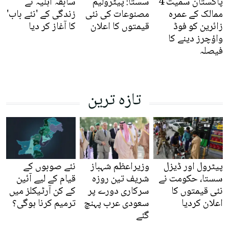
پاکستان سمیت 4
سستا: پیٹرولیم
سابقہ اہلیہ نے
ممالک کے عمرہ
مصنوعات کی نئی
زندگی کے 'نئے باب'
زائرین کو فوڈ
قیمتوں کا اعلان
کا آغاز کر دیا
واؤچرز دینے کا
فیصلہ
تازہ ترین
پیٹرول اور ڈیزل
وزیراعظم شہباز
نئے صوبوں کے
سستا، حکومت نے
شریف تین روزہ
قیام کے لیے آئین
نئی قیمتوں کا
سرکاری دورے پر
کے کن آرٹیکلز میں
اعلان کردیا
سعودی عرب پہنچ
ترمیم کرنا ہوگی؟
گئے