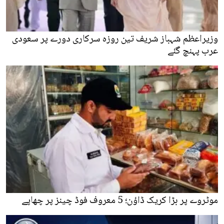
وزیراعظم شہباز شریف تین روزہ سرکاری دورے پر سعودی
عرب پہنچ گئے
موٹروے پر بڑا کریک ڈاؤن؛ 5 معروف فوڈ چینز پر چھاپے