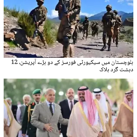
بلوچستان میں سیکیورٹی فورسز کے دو بڑے آپریشن، 12
دہشت گرد ہلاک