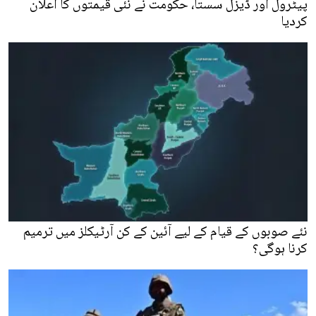
پیٹرول اور ڈیزل سستا، حکومت نے نئی قیمتوں کا اعلان
کردیا
نئے صوبوں کے قیام کے لیے آئین کے کن آرٹیکلز میں ترمیم
کرنا ہوگی؟