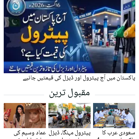
پاکستان میں آج پیٹرول اور ڈیزل کی قیمتیں جانیے
مقبول ترین
سعودی عرب کا
پیٹرول مہنگا، ڈیزل
عماد وسیم کی