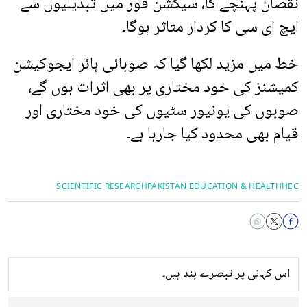
نقصان پہنچے گا، سیکشن فور میں تبدیلیوں سے
ایچ ای سی کا کردار متاثر ہوگا۔
خط میں مزید لکھا گیا کہ صوبائی ہائر ایجوکیشن
کمیشنز کی خود مختاری پر بھی اثرات ہوں گے،
صوبوں کی یونیور سٹیوں کی خود مختاری اور
قیام بھی محدود کیا جارہا ہے۔
SCIENTIFIC RESEARCH
PAKISTAN EDUCATION & HEALTH
HEC
اس کہانی پر تبصرے بند ہیں۔