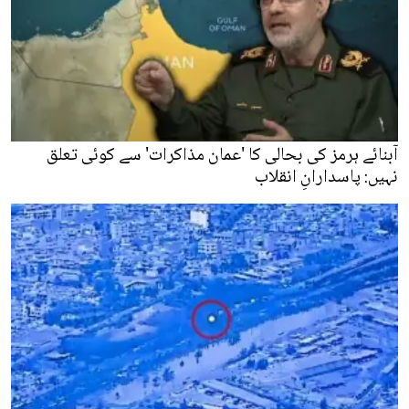
آبنائے ہرمز کی بحالی کا 'عمان مذاکرات' سے کوئی تعلق
نہیں: پاسدارانِ انقلاب