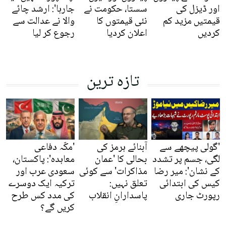
اور ڈیزل کی
سستا، حکومت نے
جارہا': ارشد چائے
قیمتیں مزید کم
نئی قیمتوں کا
والا نے عدالت سے
کردیں
اعلان کردیا
رجوع کر لیا
تازہ ترین
'گولی پیچھے سے
آبنائے ہرمز کی
'مکّہ دفاعی
لگی، جسم پر تشدد
بحالی کا 'عمان
معاہدہ': پاکستان،
کے نشان': میر رضا
مذاکرات' سے کوئی
سعودی عرب اور
کیس کی ابتدائی
تعلق نہیں:
ترکیہ ایک دوسرے
رپورٹ جاری
پاسدارانِ انقلاب
کی مدد کس طرح
کریں گے؟