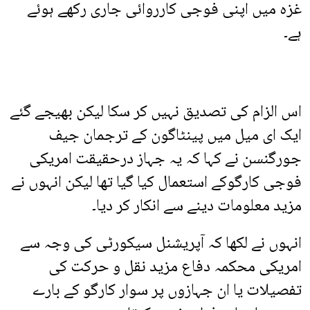
غزہ میں اپنی فوجی کارروائی جاری رکھے ہوئے
ہے۔
اس الزام کی تصدیق نہیں کر سکا لیکن بھیجے گئے
ایک ای میل میں پینٹاگون کے ترجمان جیف
جورگنسن نے کہا کہ یہ جہاز درحقیقت امریکی
فوجی کارگوکے استعمال کیا گیا تھا لیکن انہوں نے
مزید معلومات دینے سے انکار کر دیا۔
انہوں نے لکھا کہ آپریشنل سیکورٹی کی وجہ سے
امریکی محکمہ دفاع مزید نقل و حرکت کی
تفصیلات یا ان جہازوں پر سوار کارگو کے بارے