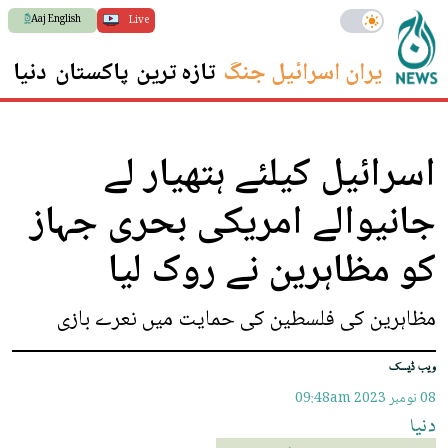
Aaj English
Live
ایران اسرائیل جنگ
تازہ ترین
پاکستان
دنیا
س
اسرائیل کیلئے ہتھیار لے
جانیوالے امریکی بحری جہاز
کو مظاہرین نے روک لیا
مظاہرین کی فلسطین کی حمایت میں نعرے بازی
ویب ڈیسک
08 نومبر 2023
09:48am
دنیا