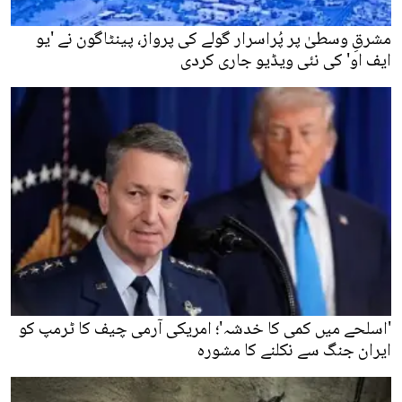
مشرقِ وسطیٰ پر پُراسرار گولے کی پرواز، پینٹاگون نے 'یو
ایف او' کی نئی ویڈیو جاری کردی
'اسلحے میں کمی کا خدشہ'؛ امریکی آرمی چیف کا ٹرمپ کو
ایران جنگ سے نکلنے کا مشورہ