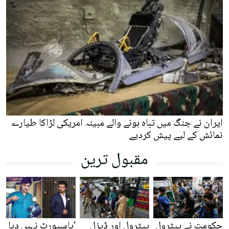
ایران نے جنگ میں تباہ ہونے والے مبینہ امریکی لڑاکا طیارے
نمائش کے لیے پیش کردیے
مقبول ترین
حکومت نے پیٹرول
پیٹرول اور ڈیزل
'پاسپورٹ نہیں دیا