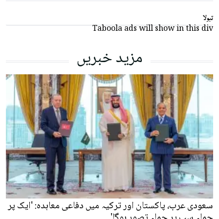
تبولا
Taboola ads will show in this div
مزید خبریں
سعودی عرب، پاکستان اور ترکیہ میں دفاعی معاہدہ: 'ایک پر
حملہ سب پر حملہ تصور ہوگا'