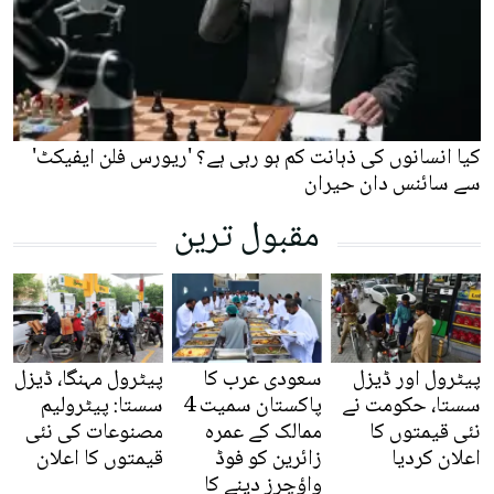
کیا انسانوں کی ذہانت کم ہو رہی ہے؟ 'ریورس فلن ایفیکٹ'
سے سائنس دان حیران
مقبول ترین
پیٹرول اور ڈیزل
سعودی عرب کا
پیٹرول مہنگا، ڈیزل
سستا، حکومت نے
پاکستان سمیت 4
سستا: پیٹرولیم
نئی قیمتوں کا
ممالک کے عمرہ
مصنوعات کی نئی
اعلان کردیا
زائرین کو فوڈ
قیمتوں کا اعلان
واؤچرز دینے کا