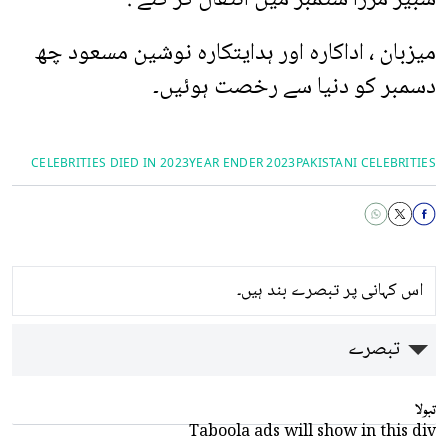
میزبان ، اداکارہ اور ہدایتکارہ نوشین مسعود چھ
دسمبر کو دنیا سے رخصت ہوئیں۔
CELEBRITIES DIED IN 2023
YEAR ENDER 2023
PAKISTANI CELEBRITIES
اس کہانی پر تبصرے بند ہیں۔
تبصرے
تبولا
Taboola ads will show in this div