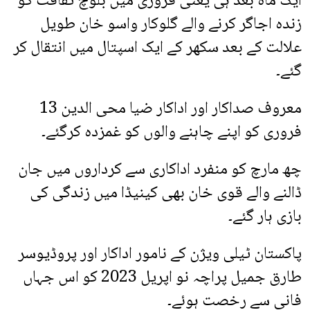
ایک ماہ بعد ہی یعنی فروری میں بلوچ ثقافت کو
زندہ اجاگر کرنے والے گلوکار واسو خان طویل
علالت کے بعد سکھر کے ایک اسپتال میں انتقال کر
گئے۔
معروف صداکار اور اداکار ضیا محی الدین 13
فروری کو اپنے چاہنے والوں کو غمزدہ کرگئے۔
چھ مارچ کو منفرد اداکاری سے کرداروں میں جان
ڈالنے والے قوی خان بھی کینیڈا میں زندگی کی
بازی ہار گئے۔
پاکستان ٹیلی ویژن کے نامور اداکار اور پروڈیوسر
طارق جمیل پراچہ نو اپریل 2023 کو اس جہاں
فانی سے رخصت ہوئے۔