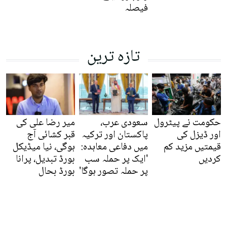
فیصلہ
تازہ ترین
حکومت نے پیٹرول
سعودی عرب،
میر رضا علی کی
اور ڈیزل کی
پاکستان اور ترکیہ
قبر کشائی آج
قیمتیں مزید کم
میں دفاعی معاہدہ:
ہوگی، نیا میڈیکل
کردیں
'ایک پر حملہ سب
بورڈ تبدیل، پرانا
پر حملہ تصور ہوگا'
بورڈ بحال