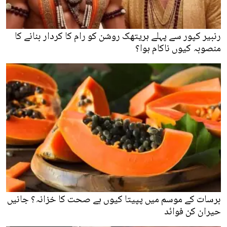
رنبیر کپور سے پہلے ہریتھک روشن کو رام کا کردار بنانے کا
منصوبہ کیوں ناکام ہوا؟
برسات کے موسم میں پپیتا کیوں ہے صحت کا خزانہ؟ جانیں
حیران کن فوائد