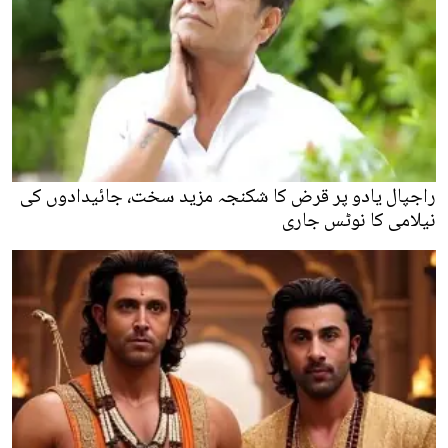
راجپال یادو پر قرض کا شکنجہ مزید سخت، جائیدادوں کی
نیلامی کا نوٹس جاری