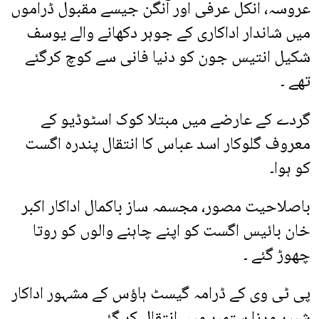
عروسہ، انکل عرفی اور آنگن جیسے مقبول ڈراموں
میں شاندار اداکاری کے جوہر دکھانے والے یوسف
شکیل انتیس جون کو دنیا فانی سے کوچ کرگئے
تھے ۔
گردے کے عارضے میں مبتلا کوک اسٹوڈیو کے
معروف گلوکار اسد عباس کا انتقال پندرہ اگست
کو ہوا۔
باصلاحیت مصور، مجسمہ ساز باکمال اداکار اکبر
خان بائیس اگست کو اپنے چاہنے والوں کو روتا
چھوڑ گئے ۔
پی ٹی وی کے ڈرامہ گیسٹ ہاؤس کے مشہور اداکار
شبیر مرزا ستمبر میں انتقال کر گئے .