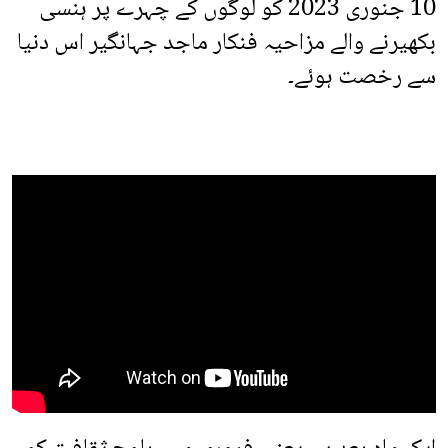
10 جنوری 2023 کو لوگوں کے چہرے پر ہنسی
بکھیرنے والے مزاحیہ فنکار ماجد جہانگیر اس دنیا
سے رخصت ہوئے۔