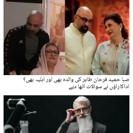
صبا حمید فرحان طاہر کی والدہ بھی اور اہلیہ بھی؟
اداکاراؤں نے سوالات اٹھا دیے