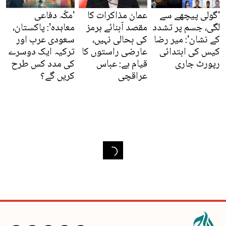
'گولی پیچھے سے
عمان مذاکرات کا
'مکّہ دفاعی
لگی، جسم پر تشدد
مقصد آبنائے ہرمز
معاہدہ': پاکستان،
کے نشان': میر رضا
کی بحالی نہیں،
سعودی عرب اور
کیس کی ابتدائی
عارضی راستوں کا
ترکیہ ایک دوسرے
رپورٹ جاری
قیام ہے: عباس
کی مدد کس طرح
عراقچی
کریں گے؟