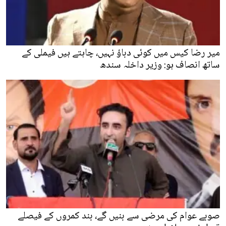
میر رضا کیس میں کوئی دباؤ نہیں، چاہتے ہیں فیملی کے
ساتھ انصاف ہو: وزیر داخلہ سندھ
صوبے عوام کی مرضی سے بنیں گے، بند کمروں کے فیصلے