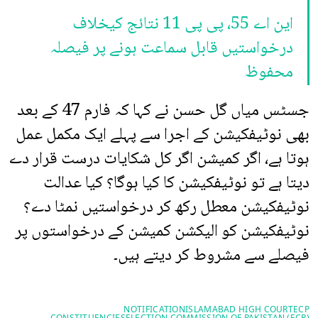
این اے 55، پی پی 11 نتائج کیخلاف
درخواستیں قابل سماعت ہونے پر فیصلہ
محفوظ
جسٹس میاں گل حسن نے کہا کہ فارم 47 کے بعد
بھی نوٹیفکیشن کے اجرا سے پہلے ایک مکمل عمل
ہوتا ہے، اگر کمیشن اگر کل شکایات درست قرار دے
دیتا ہے تو نوٹیفکیشن کا کیا ہوگا؟ کیا عدالت
نوٹیفکیشن معطل رکھ کر درخواستیں نمٹا دے؟
نوٹیفکیشن کو الیکشن کمیشن کے درخواستوں پر
فیصلے سے مشروط کر دیتے ہیں۔
NOTIFICATION
ISLAMABAD HIGH COURT
ECP
CONSTITUENCIES
ELECTION COMMISSION OF PAKISTAN (ECP)