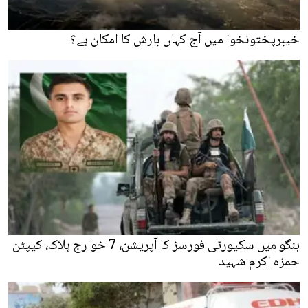
خیبرپختونخوا میں آج کہاں بارش کا امکان ہے؟
ہنگو میں سکیورٹی فورسز کا آپریشن، 7 خوارج ہلاک، کیپٹن
حمزہ اکرم شہید