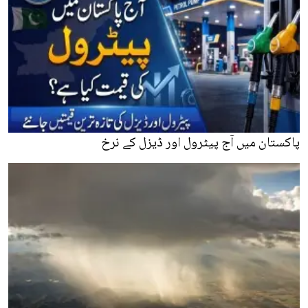
پاکستان میں آج پیٹرول اور ڈیزل کے نرخ