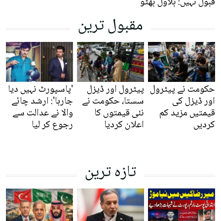
قبول نہیں: بلاول بھٹو
مقبول ترین
حکومت نے پیٹرول
پیٹرول اور ڈیزل
'پاسپورٹ نہیں دیا
اور ڈیزل کی
سستا، حکومت نے
جارہا': ارشد چائے
قیمتیں مزید کم
نئی قیمتوں کا
والا نے عدالت سے
کردیں
اعلان کردیا
رجوع کر لیا
تازہ ترین