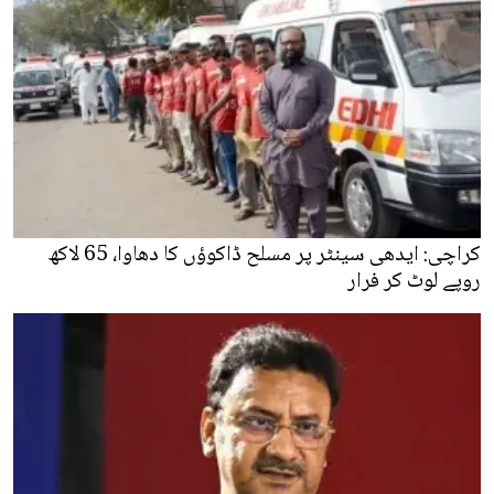
کراچی: ایدھی سینٹر پر مسلح ڈاکوؤں کا دھاوا، 65 لاکھ
روپے لوٹ کر فرار