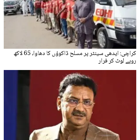
کراچی: ایدھی سینٹر پر مسلح ڈاکوؤں کا دھاوا، 65 لاکھ
روپے لوٹ کر فرار