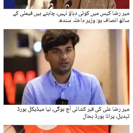
میر رضا کیس میں کوئی دباؤ نہیں، چاہتے ہیں فیملی کے
ساتھ انصاف ہو: وزیر داخلہ سندھ
میر رضا علی کی قبر کشائی آج ہوگی، نیا میڈیکل بورڈ
تبدیل، پرانا بورڈ بحال