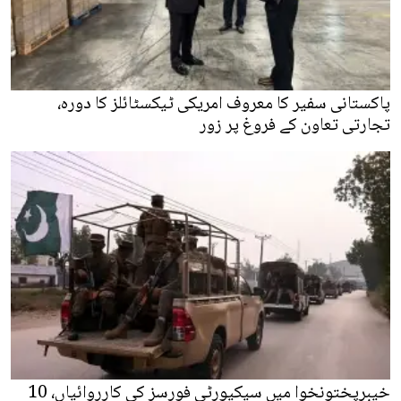
پاکستانی سفیر کا معروف امریکی ٹیکسٹائلز کا دورہ،
تجارتی تعاون کے فروغ پر زور
خیبرپختونخوا میں سیکیورٹی فورسز کی کارروائیاں، 10