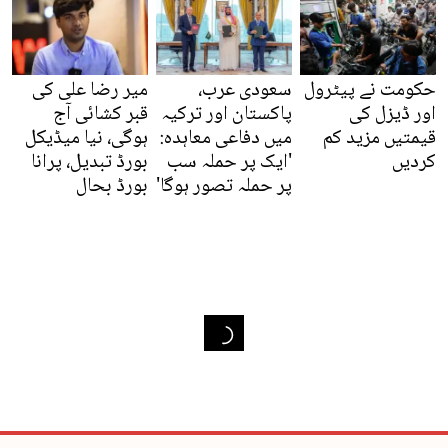
حکومت نے پیٹرول
سعودی عرب،
میر رضا علی کی
اور ڈیزل کی
پاکستان اور ترکیہ
قبر کشائی آج
قیمتیں مزید کم
میں دفاعی معاہدہ:
ہوگی، نیا میڈیکل
کردیں
'ایک پر حملہ سب
بورڈ تبدیل، پرانا
پر حملہ تصور ہوگا'
بورڈ بحال