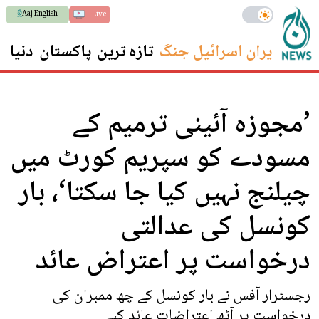
Aaj English
Live
ایران اسرائیل جنگ
تازہ ترین
پاکستان
دنیا
س
’مجوزہ آئینی ترمیم کے
مسودے کو سپریم کورٹ میں
چیلنج نہیں کیا جا سکتا‘، بار
کونسل کی عدالتی
درخواست پر اعتراض عائد
رجسٹرار آفس نے بار کونسل کے چھ ممبران کی
درخواست پر آٹھ اعتراضات عائد کیے