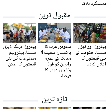
دہشتگرد ہلاک
مقبول ترین
پیٹرول اور ڈیزل
سعودی عرب کا
پیٹرول مہنگا، ڈیزل
سستا، حکومت نے
پاکستان سمیت 4
سستا: پیٹرولیم
نئی قیمتوں کا
ممالک کے عمرہ
مصنوعات کی نئی
اعلان کردیا
زائرین کو فوڈ
قیمتوں کا اعلان
واؤچرز دینے کا
فیصلہ
تازہ ترین