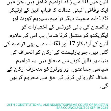
آئین میں 40 سے زائد ترامیم شامل ہیں، جن میں
ایک وفاقی آئینی عدالت کا قیام، آئین کے آرٹیکل
175-اے سمیت دیگر ترامیم، سپریم کورٹ اور
پاکستان کی ہائی کورٹس کے اختیارات کو
ایگزیکٹو کو منتقل کرنا شامل ہے۔ اس کے علاوہ،
آئین کے آرٹیکلز 17 اور 63-اے میں بھی ترامیم کی
گئی ہیں، جو پارلیمنٹ کے ارکان کو انحراف کی
بنیاد پر نااہل کرنے سے متعلق ہیں۔ یہ ترامیم
سیاسی جماعتوں اور ووٹرز کو منحرف ارکان کے
خلاف کارروائی کرنے کے حق سے محروم کردیں
گی۔
26TH CONSTITUTIONAL AMENDMENT
SUPREME COURT OF PAKISTAN
BAR COUNCIL
POLITCS SEP 19 2024