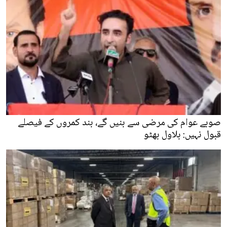
صوبے عوام کی مرضی سے بنیں گے، بند کمروں کے فیصلے
قبول نہیں: بلاول بھٹو